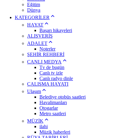
Eğitim
Dünya
KATEGORİLER
HAYAT
Başarı hikayeleri
ALIŞVERİŞ
ADALET
Noterler
ŞEHİR REHBERİ
CANLI MEDYA
Tv de bugün
Canlı tv izle
Canlı radyo dinle
ÇALIŞMA HAYATI
Ulaşım
Belediye otobüs saatleri
Havalimanları
Otogarlar
Metro saatleri
MÜZİK
ilahi
Müzik haberleri
RÜYA TABİRLERİ