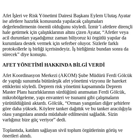
Afet İşleri ve Risk Yönetimi Dairesi Başkanı Eylem Ulutaş Ayatar
ise afetlere hazırlık konusunda yapılacak çalışmaları
değerlendirmenin önemli olduğunu söyledi. İzmir’i afetlere dirençli
hale getirmek için çalıştıklarının altını çizen Ayatar, “Afetler veya
acil durumları yaşadığımız zaman biliyoruz ki örgütlü yapılar da
kurumlara destek vermek için seferber oluyor. Sizlerle farklı
protokollerle iş birliği içerisindeyiz. İş birliğimiz bundan sonra da
sürecek” diye konuştu.
AFET YÖNETİMİ HAKKINDA BİLGİ VERDİ
Afet Koordinasyon Merkezi (AKOM) Şube Müdürü Ferdi Gölcük
de yaptığı sunumda bütünleşik afet yönetimi vizyonu ile hareket
ettiklerini söyledi. Deprem risk yönetimi kapsamında Deprem
Master Planı hazırlıklarının sürdüğünü anımsatan Ferdi Gölcük,
mikrobölgeleme, yapı envanteri ve tsunami gibi çalışmaların
yürütüldüğünü aktardı. Gölcük, “Orman yangınları diğer şehirlere
göre daha yüksek. Köylere tanker dağıttık ve bu tanker aracılığıyla
olası yangınlara anında müdahale edilmesini sağladık. Sizin
varlığınız bize güç veriyor” dedi.
Toplantıda, katılım sağlayan sivil toplum örgütlerinin görüş ve
önerileri alındı.