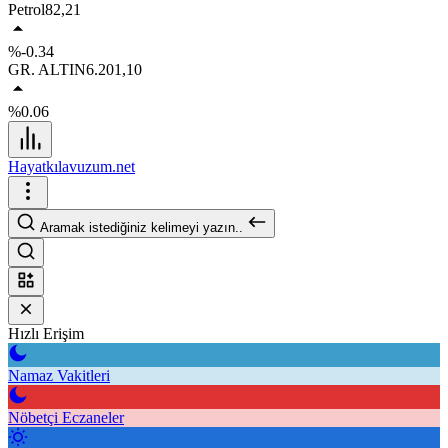
Petrol
82,21
%-0.34
GR. ALTIN
6.201,10
%0.06
Hayatkılavuzum.net
Aramak istediğiniz kelimeyi yazın..
Hızlı Erişim
Namaz Vakitleri
Nöbetçi Eczaneler