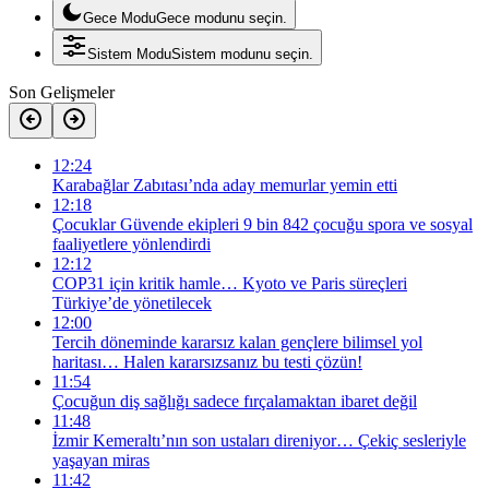
Gece Modu
Gece modunu seçin.
Sistem Modu
Sistem modunu seçin.
Son Gelişmeler
12:24
Karabağlar Zabıtası’nda aday memurlar yemin etti
12:18
Çocuklar Güvende ekipleri 9 bin 842 çocuğu spora ve sosyal
faaliyetlere yönlendirdi
12:12
COP31 için kritik hamle… Kyoto ve Paris süreçleri
Türkiye’de yönetilecek
12:00
Tercih döneminde kararsız kalan gençlere bilimsel yol
haritası… Halen kararsızsanız bu testi çözün!
11:54
Çocuğun diş sağlığı sadece fırçalamaktan ibaret değil
11:48
İzmir Kemeraltı’nın son ustaları direniyor… Çekiç sesleriyle
yaşayan miras
11:42