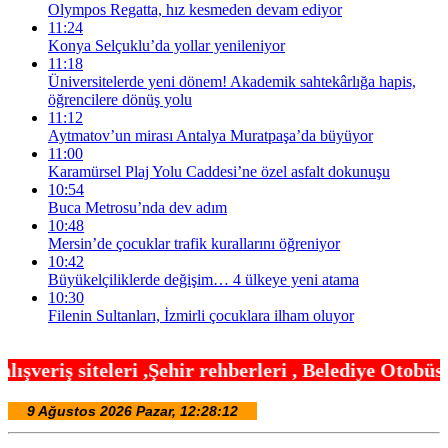
Olympos Regatta, hız kesmeden devam ediyor
11:24
Konya Selçuklu’da yollar yenileniyor
11:18
Üniversitelerde yeni dönem! Akademik sahtekârlığa hapis,
öğrencilere dönüş yolu
11:12
Aytmatov’un mirası Antalya Muratpaşa’da büyüyor
11:00
Karamürsel Plaj Yolu Caddesi’ne özel asfalt dokunuşu
10:54
Buca Metrosu’nda dev adım
10:48
Mersin’de çocuklar trafik kurallarını öğreniyor
10:42
Büyükelçiliklerde değişim… 4 ülkeye yeni atama
10:30
Filenin Sultanları, İzmirli çocuklara ilham oluyor
hir rehberleri , Belediye Otobüs,Metro,Tren saatle