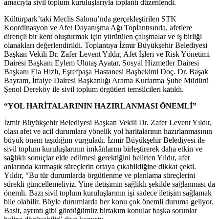
amacıyla sivil toplum kuruluşlarıyla toplantı düzenlendi.
Kültürpark’taki Meclis Salonu’nda gerçekleştirilen STK
Koordinasyon ve Afet Dayanışma Ağı Toplantısında, afetlere
dirençli bir kent oluşturmak için yürütülen çalışmalar ve iş birliği
olanakları değerlendirildi. Toplantıya İzmir Büyükşehir Belediyesi
Başkan Vekili Dr. Zafer Levent Yıldır, Afet İşleri ve Risk Yönetimi
Dairesi Başkanı Eylem Ulutaş Ayatar, Sosyal Hizmetler Dairesi
Başkanı Ela Hızlı, Eşrefpaşa Hastanesi Başhekimi Doç. Dr. Başak
Bayram, İtfaiye Dairesi Başkanlığı Arama Kurtarma Şube Müdürü
Şenol Dereköy ile sivil toplum örgütleri temsilcileri katıldı.
“YOL HARİTALARININ HAZIRLANMASI ÖNEMLİ”
İzmir Büyükşehir Belediyesi Başkan Vekili Dr. Zafer Levent Yıldır,
olası afet ve acil durumlara yönelik yol haritalarının hazırlanmasının
büyük önem taşıdığını vurguladı. İzmir Büyükşehir Belediyesi ile
sivil toplum kuruluşlarının imkânlarını birleştirerek daha etkin ve
sağlıklı sonuçlar elde edilmesi gerektiğini belirten Yıldır, afet
anlarında karmaşık süreçlerin ortaya çıkabildiğine dikkat çekti.
Yıldır, “Bu tür durumlarda örgütlenme ve planlama süreçlerini
sürekli güncellemeliyiz. Yine iletişimin sağlıklı şekilde sağlanması da
önemli. Bazı sivil toplum kuruluşlarının işi sadece iletişim sağlamak
bile olabilir. Böyle durumlarda her konu çok önemli duruma geliyor.
Basit, ayrıntı gibi gördüğümüz birtakım konular başka sorunlar