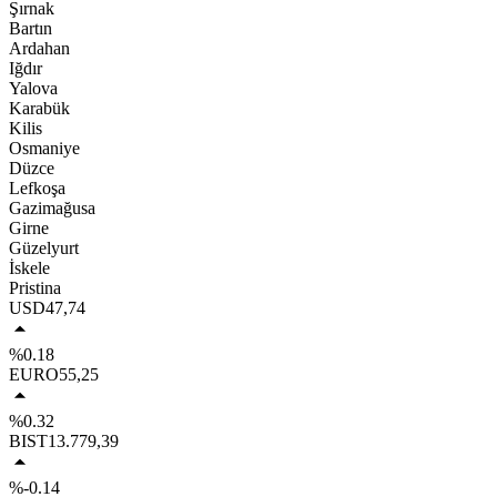
Şırnak
Bartın
Ardahan
Iğdır
Yalova
Karabük
Kilis
Osmaniye
Düzce
Lefkoşa
Gazimağusa
Girne
Güzelyurt
İskele
Pristina
USD
47,74
%0.18
EURO
55,25
%0.32
BIST
13.779,39
%-0.14