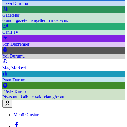
Hava Durumu
Gazeteler
Günün gazete manşetlerini inceleyin.
Canlı Tv
Son Depremler
Yol Durumu
Maç Merkezi
Puan Durumu
Döviz Kurlar
Piyasanın kalbine yakından göz atın.
Menü Oluştur