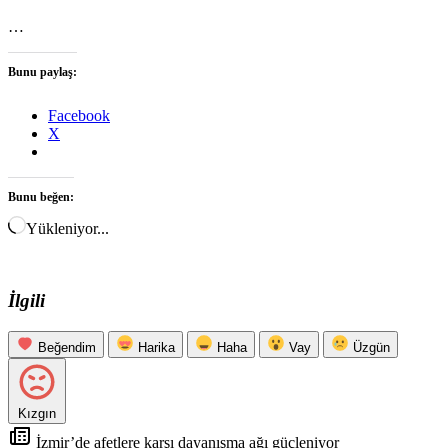
…
Bunu paylaş:
Facebook
X
Bunu beğen:
Yükleniyor...
İlgili
Beğendim
Harika
Haha
Vay
Üzgün
Kızgın
İzmir’de afetlere karşı dayanışma ağı güçleniyor