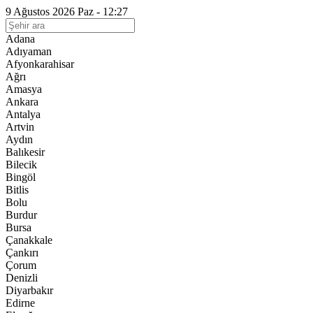
9 Ağustos 2026 Paz - 12:27
Adana
Adıyaman
Afyonkarahisar
Ağrı
Amasya
Ankara
Antalya
Artvin
Aydın
Balıkesir
Bilecik
Bingöl
Bitlis
Bolu
Burdur
Bursa
Çanakkale
Çankırı
Çorum
Denizli
Diyarbakır
Edirne