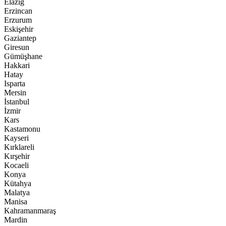
Elazığ
Erzincan
Erzurum
Eskişehir
Gaziantep
Giresun
Gümüşhane
Hakkari
Hatay
Isparta
Mersin
İstanbul
İzmir
Kars
Kastamonu
Kayseri
Kırklareli
Kırşehir
Kocaeli
Konya
Kütahya
Malatya
Manisa
Kahramanmaraş
Mardin