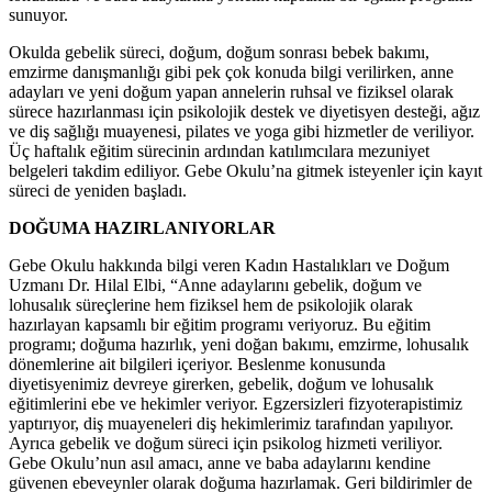
sunuyor.
Okulda gebelik süreci, doğum, doğum sonrası bebek bakımı,
emzirme danışmanlığı gibi pek çok konuda bilgi verilirken, anne
adayları ve yeni doğum yapan annelerin ruhsal ve fiziksel olarak
sürece hazırlanması için psikolojik destek ve diyetisyen desteği, ağız
ve diş sağlığı muayenesi, pilates ve yoga gibi hizmetler de veriliyor.
Üç haftalık eğitim sürecinin ardından katılımcılara mezuniyet
belgeleri takdim ediliyor. Gebe Okulu’na gitmek isteyenler için kayıt
süreci de yeniden başladı.
DOĞUMA HAZIRLANIYORLAR
Gebe Okulu hakkında bilgi veren Kadın Hastalıkları ve Doğum
Uzmanı Dr. Hilal Elbi, “Anne adaylarını gebelik, doğum ve
lohusalık süreçlerine hem fiziksel hem de psikolojik olarak
hazırlayan kapsamlı bir eğitim programı veriyoruz. Bu eğitim
programı; doğuma hazırlık, yeni doğan bakımı, emzirme, lohusalık
dönemlerine ait bilgileri içeriyor. Beslenme konusunda
diyetisyenimiz devreye girerken, gebelik, doğum ve lohusalık
eğitimlerini ebe ve hekimler veriyor. Egzersizleri fizyoterapistimiz
yaptırıyor, diş muayeneleri diş hekimlerimiz tarafından yapılıyor.
Ayrıca gebelik ve doğum süreci için psikolog hizmeti veriliyor.
Gebe Okulu’nun asıl amacı, anne ve baba adaylarını kendine
güvenen ebeveynler olarak doğuma hazırlamak. Geri bildirimler de