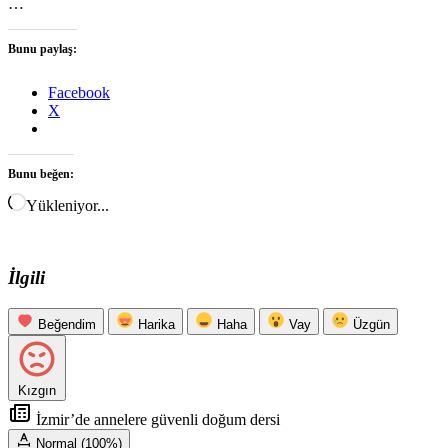
…
Bunu paylaş:
Facebook
X
Bunu beğen:
Yükleniyor...
İlgili
Beğendim
Harika
Haha
Vay
Üzgün
Kızgın
İzmir’de annelere güvenli doğum dersi
Normal (100%)