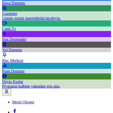
Hava Durumu
Gazeteler
Günün gazete manşetlerini inceleyin.
Canlı Tv
Son Depremler
Yol Durumu
Maç Merkezi
Puan Durumu
Döviz Kurlar
Piyasanın kalbine yakından göz atın.
Menü Oluştur