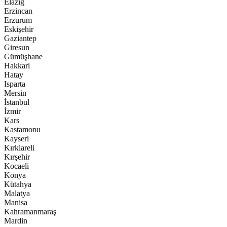
Elazığ
Erzincan
Erzurum
Eskişehir
Gaziantep
Giresun
Gümüşhane
Hakkari
Hatay
Isparta
Mersin
İstanbul
İzmir
Kars
Kastamonu
Kayseri
Kırklareli
Kırşehir
Kocaeli
Konya
Kütahya
Malatya
Manisa
Kahramanmaraş
Mardin