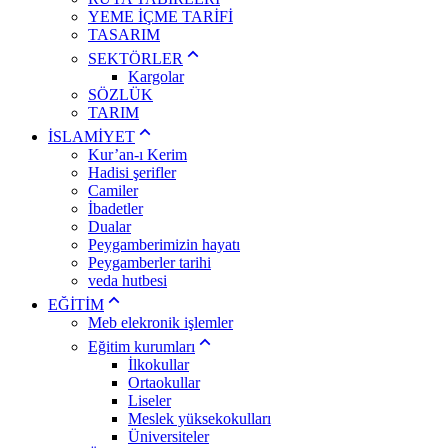
YEME İÇME TARİFİ
TASARIM
SEKTÖRLER
Kargolar
SÖZLÜK
TARIM
İSLAMİYET
Kur’an-ı Kerim
Hadisi şerifler
Camiler
İbadetler
Dualar
Peygamberimizin hayatı
Peygamberler tarihi
veda hutbesi
EĞİTİM
Meb elekronik işlemler
Eğitim kurumları
İlkokullar
Ortaokullar
Liseler
Meslek yüksekokulları
Üniversiteler