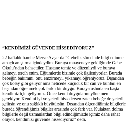
“KENDİMİZİ GÜVENDE HİSSEDİYORUZ”
22 haftalık hamile Merve Avşar da “Gebelik sürecinde bilgi edinme
amaçlı araştırma içindeydim. Buraya muayeneye geldiğimde Gebe
Okulu’ndan bahsettiler. Hastane temiz ve düzenliydi ve buraya
gelmeyi tercih ettim. Eğitimlerde bizimle çok ilgileniyorlar. Burada
bebeğin bakımını, onu emzirmeyi, yıkamayı öğreniyoruz. Dışarıdan
çok kolay gibi geliyor ama neticede küçücük bir can ve bunları en
başından öğrenmek çok farklı bir duygu. Buraya aslında en başta
kendimiz için geliyoruz. Önce kendi duygularını yönetmen
gerekiyor. Kendini iyi ve yeterli hissedersen zaten bebeğe de yeterli
gelirsin ve onu sağlıklı büyütürsün. Dışarıdan öğrendiğimiz bilgilerle
burada öğrendiğimiz bilgiler arasında çok fark var. Kulaktan dolma
bilgilerle değil uzmanlardan bilgi edindiğimizde içimiz daha rahat
oluyor, kendimizi güvende hissediyoruz” dedi.