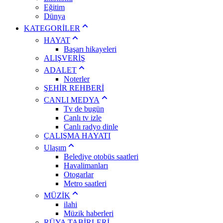
Eğitim
Dünya
KATEGORİLER
HAYAT
Başarı hikayeleri
ALIŞVERİŞ
ADALET
Noterler
ŞEHİR REHBERİ
CANLI MEDYA
Tv de bugün
Canlı tv izle
Canlı radyo dinle
ÇALIŞMA HAYATI
Ulaşım
Belediye otobüs saatleri
Havalimanları
Otogarlar
Metro saatleri
MÜZİK
ilahi
Müzik haberleri
RÜYA TABİRLERİ