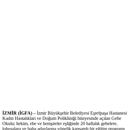
İZMİR (İGFA) –
İzmir Büyükşehir Belediyesi Eşrefpaşa Hastanesi
Kadın Hastalıkları ve Doğum Polikliniği bünyesinde açılan Gebe
Okulu; hekim, ebe ve hemşireler eşliğinde 20 haftalık gebelere,
lohusalara ve baba adaylarına yönelik kapsamlı bir eğitim programı