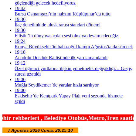
güçlendiği gelecek hedefliyoruz
19:42
Bursa Osmangazi’nin nabzını Küplüpınar’da tuttu
19:36
İlaç denetiminde uluslararası standart dönemi
19:30
Filistin’in dünyaya açılan sesi olmaya devam edeceğiz
19:24
Konya Büyükşehir’in baba-oğul kampı Ağustos’ta da sürecek
19:18
Anadolu Dostluk Rallisi’nde ilk yarı tamamlandı
19:12
Özel öğrenci yurtlarına ilişkin yönetmelik değişikliği… Geçiş
süresi uzatıldı
19:06
Muğla Seydikemer’de yaralar hızla sarılıyor
19:00
Eskişehir’de Kentpark Yapay Plajı yeni sezonda hizmete
açıldı
Belediye Otobüs,Metro,Tren saatleri ,Hastaneler, O