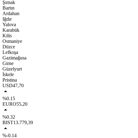
Şırnak
Bartın
Ardahan
Iğdır
Yalova
Karabük
Kilis
Osmaniye
Düzce
Lefkoşa
Gazimağusa
Girne
Güzelyurt
İskele
Pristina
USD
47,70
%0.15
EURO
55,20
%0.32
BIST
13.779,39
%-0.14