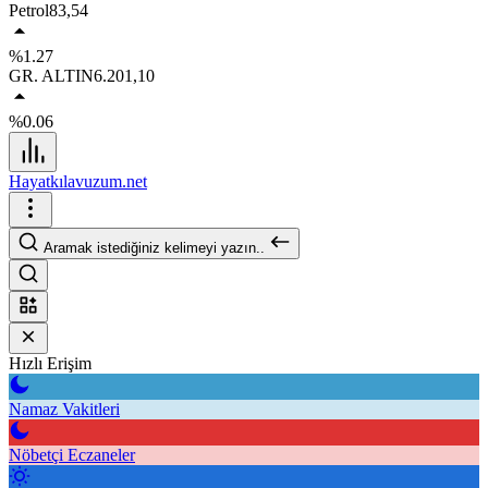
Petrol
83,54
%1.27
GR. ALTIN
6.201,10
%0.06
Hayatkılavuzum.net
Aramak istediğiniz kelimeyi yazın..
Hızlı Erişim
Namaz Vakitleri
Nöbetçi Eczaneler