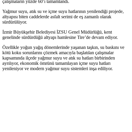
çalışmaların yüzde 60’ı tamamlandı.
Yağmur suyu, atık su ve içme suyu hatlarının yenilendiği projede,
altyapısı biten caddelerde asfalt serimi de eş zamanlı olarak
sürdürülüyor.
İzmir Büyükşehir Belediyesi İZSU Genel Müdürlüğü, kent
genelinde sürdürdüğü altyapı hamlesine Tire’de devam ediyor.
Özellikle yoğun yağış dönemlerinde yaşanan taşkın, su baskını ve
kötü koku sorunlarını çözmek amacıyla başlatılan çalışmalar
kapsamında ilçede yağmur suyu ve atık su hatları birbirinden
ayrılıyor, ekonomik ömrünü tamamlayan içme suyu hatları
yenileniyor ve modern yağmur suyu sistemleri inşa ediliyor.