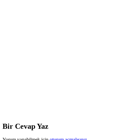
Bir Cevap Yaz
Yorum yapabilmek için
oturum açmalısınız
.