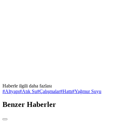
Haberle ilgili daha fazlası
#
Altyapı
#
Atık Su
#
Çalışmalar
#
Hattı
#
Yağmur Suyu
Benzer Haberler