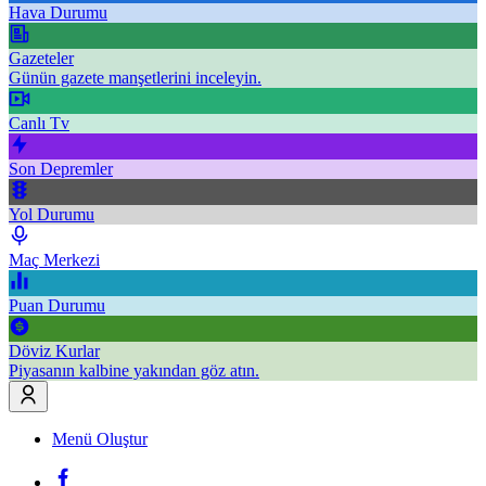
Hava Durumu
Gazeteler
Günün gazete manşetlerini inceleyin.
Canlı Tv
Son Depremler
Yol Durumu
Maç Merkezi
Puan Durumu
Döviz Kurlar
Piyasanın kalbine yakından göz atın.
Menü Oluştur