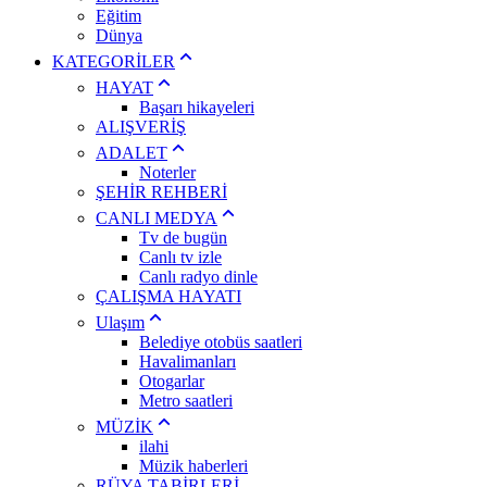
Eğitim
Dünya
KATEGORİLER
HAYAT
Başarı hikayeleri
ALIŞVERİŞ
ADALET
Noterler
ŞEHİR REHBERİ
CANLI MEDYA
Tv de bugün
Canlı tv izle
Canlı radyo dinle
ÇALIŞMA HAYATI
Ulaşım
Belediye otobüs saatleri
Havalimanları
Otogarlar
Metro saatleri
MÜZİK
ilahi
Müzik haberleri
RÜYA TABİRLERİ