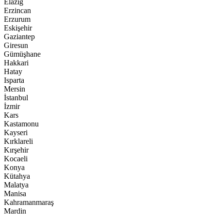
Elazığ
Erzincan
Erzurum
Eskişehir
Gaziantep
Giresun
Gümüşhane
Hakkari
Hatay
Isparta
Mersin
İstanbul
İzmir
Kars
Kastamonu
Kayseri
Kırklareli
Kırşehir
Kocaeli
Konya
Kütahya
Malatya
Manisa
Kahramanmaraş
Mardin