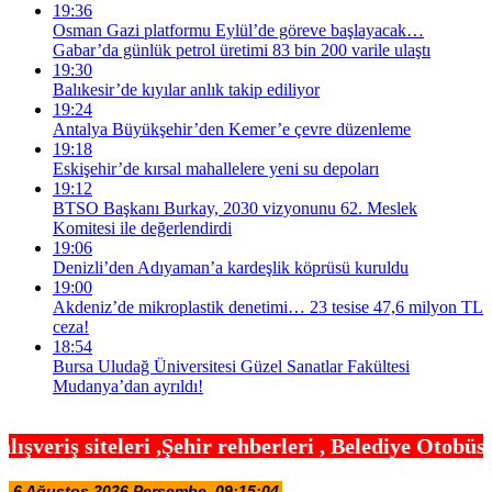
19:36
Osman Gazi platformu Eylül’de göreve başlayacak…
Gabar’da günlük petrol üretimi 83 bin 200 varile ulaştı
19:30
Balıkesir’de kıyılar anlık takip ediliyor
19:24
Antalya Büyükşehir’den Kemer’e çevre düzenleme
19:18
Eskişehir’de kırsal mahallelere yeni su depoları
19:12
BTSO Başkanı Burkay, 2030 vizyonunu 62. Meslek
Komitesi ile değerlendirdi
19:06
Denizli’den Adıyaman’a kardeşlik köprüsü kuruldu
19:00
Akdeniz’de mikroplastik denetimi… 23 tesise 47,6 milyon TL
ceza!
18:54
Bursa Uludağ Üniversitesi Güzel Sanatlar Fakültesi
Mudanya’dan ayrıldı!
hir rehberleri , Belediye Otobüs,Metro,Tren saatle