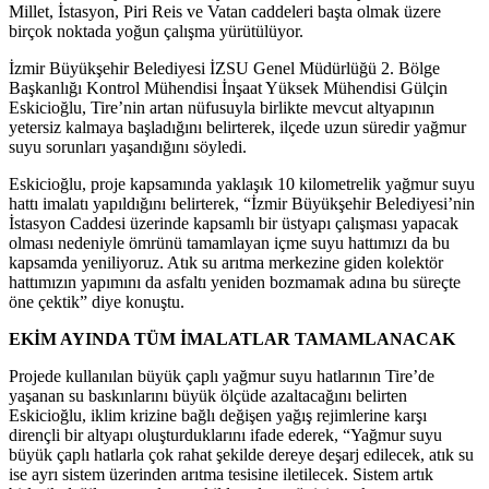
Millet, İstasyon, Piri Reis ve Vatan caddeleri başta olmak üzere
birçok noktada yoğun çalışma yürütülüyor.
İzmir Büyükşehir Belediyesi İZSU Genel Müdürlüğü 2. Bölge
Başkanlığı Kontrol Mühendisi İnşaat Yüksek Mühendisi Gülçin
Eskicioğlu, Tire’nin artan nüfusuyla birlikte mevcut altyapının
yetersiz kalmaya başladığını belirterek, ilçede uzun süredir yağmur
suyu sorunları yaşandığını söyledi.
Eskicioğlu, proje kapsamında yaklaşık 10 kilometrelik yağmur suyu
hattı imalatı yapıldığını belirterek, “İzmir Büyükşehir Belediyesi’nin
İstasyon Caddesi üzerinde kapsamlı bir üstyapı çalışması yapacak
olması nedeniyle ömrünü tamamlayan içme suyu hattımızı da bu
kapsamda yeniliyoruz. Atık su arıtma merkezine giden kolektör
hattımızın yapımını da asfaltı yeniden bozmamak adına bu süreçte
öne çektik” diye konuştu.
EKİM AYINDA TÜM İMALATLAR TAMAMLANACAK
Projede kullanılan büyük çaplı yağmur suyu hatlarının Tire’de
yaşanan su baskınlarını büyük ölçüde azaltacağını belirten
Eskicioğlu, iklim krizine bağlı değişen yağış rejimlerine karşı
dirençli bir altyapı oluşturduklarını ifade ederek, “Yağmur suyu
büyük çaplı hatlarla çok rahat şekilde dereye deşarj edilecek, atık su
ise ayrı sistem üzerinden arıtma tesisine iletilecek. Sistem artık