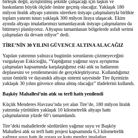
birleşik değil, ayrıştırılmış şekilde çalışacağı için taşkın ve
baskınların büyük ölçüde önüne geçmiş olacağız. Yaklaşık 180
milyon liralık altyapı yatırımı sürerken üstyapı çalışmalarıyla birlikte
toplam yatırım tutarı yaklaşık 300 milyon liraya ulaşacak. Ekim
ayında altyapı imalatlarımızı tamamlayarak üstyapı çalışmalarını da
bitirmeyi planlıyoruz. Altyapısı tamamlanan bölgelerde asfalt serimi
çalışmaları da devam ediyor” dedi.
TİRE’NİN 30 YILINI GÜVENCE ALTINA ALACAĞIZ
Yapılan yatırımın yalnızca bugünün sorunlarını çözmeyeceğini
vurgulayan Eskicioğlu, “Yaptığımız yağmur suyu ayrıştırma
çalışmaları kapsamında karşılaştığımız eski atık su hatlarının
deplasesini ve yenilenmesini de gerçekleştiriyoruz. Kullandığımız
uzun ömürlü ve dayanıklı altyapı sistemi sayesinde Tire ilçemizin
yaklaşık 30 yılını güvence altına almış olacağız” ifadelerini kullandı.
Başköy Mahallesi’nin atık su terfi hattı yenilendi
Küçük Menderes Havzası’nda yer alan Tire’de, 180 milyon liralık
yatırımla yürütülen yaklaşık 10 kilometrelik altyapı hattı
çalışmalarının yüzde 60’ı tamamlandı.
Tire’deki mahallelerde sürdürülen yağmur suyu ve Başköy
Mahallesi atık su terfi hattı projesi kapsamında 6,3 kilometrelik
yağmur suyu hattı ile ızgara ve kutu menfez imalatları