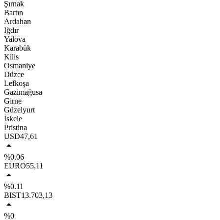
Şırnak
Bartın
Ardahan
Iğdır
Yalova
Karabük
Kilis
Osmaniye
Düzce
Lefkoşa
Gazimağusa
Girne
Güzelyurt
İskele
Pristina
USD
47,61
%0.06
EURO
55,11
%0.11
BIST
13.703,13
%0