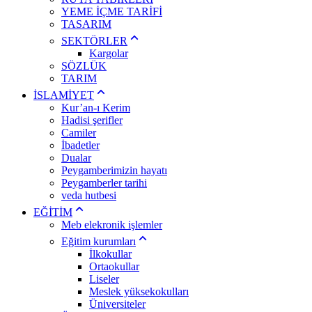
YEME İÇME TARİFİ
TASARIM
SEKTÖRLER
Kargolar
SÖZLÜK
TARIM
İSLAMİYET
Kur’an-ı Kerim
Hadisi şerifler
Camiler
İbadetler
Dualar
Peygamberimizin hayatı
Peygamberler tarihi
veda hutbesi
EĞİTİM
Meb elekronik işlemler
Eğitim kurumları
İlkokullar
Ortaokullar
Liseler
Meslek yüksekokulları
Üniversiteler