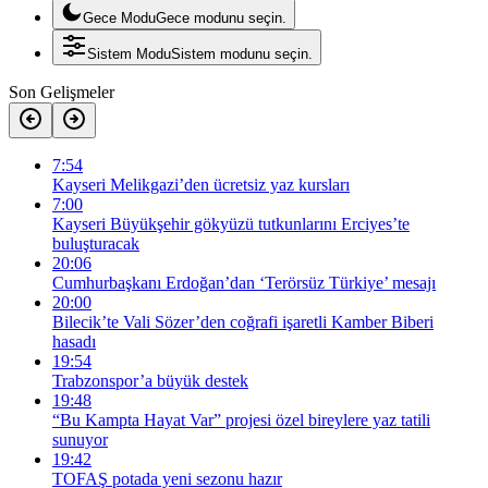
Gece Modu
Gece modunu seçin.
Sistem Modu
Sistem modunu seçin.
Son Gelişmeler
7:54
Kayseri Melikgazi’den ücretsiz yaz kursları
7:00
Kayseri Büyükşehir gökyüzü tutkunlarını Erciyes’te
buluşturacak
20:06
Cumhurbaşkanı Erdoğan’dan ‘Terörsüz Türkiye’ mesajı
20:00
Bilecik’te Vali Sözer’den coğrafi işaretli Kamber Biberi
hasadı
19:54
Trabzonspor’a büyük destek
19:48
“Bu Kampta Hayat Var” projesi özel bireylere yaz tatili
sunuyor
19:42
TOFAŞ potada yeni sezonu hazır