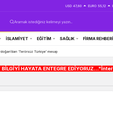
USD
47,60
EURO
55,12
Aramak istediğiniz kelimeyi yazın..
İSLAMİYET
EĞİTİM
SAĞLIK
FİRMA REHBER
doğan’dan ‘Terörsüz Türkiye’ mesajı
ATA ENTEGRE EDİYORUZ..."İnternet alışveriş site