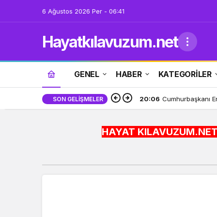
6 Ağustos 2026 Per - 06:41
Hayatkılavuzum.net
GENEL
HABER
KATEGORİLER
20:06
Cumhurbaşkanı Er
SON GELIŞMELER
HAYAT KILAVUZUM.NET BİLGİYİ HAY