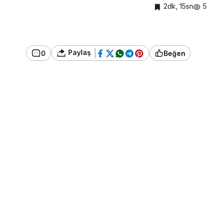
2dk, 15sn
5
Paylaş
0
Beğen