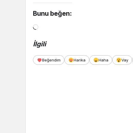
Bunu beğen:
Yükleniyor...
İlgili
Beğendim
Harika
Haha
Vay