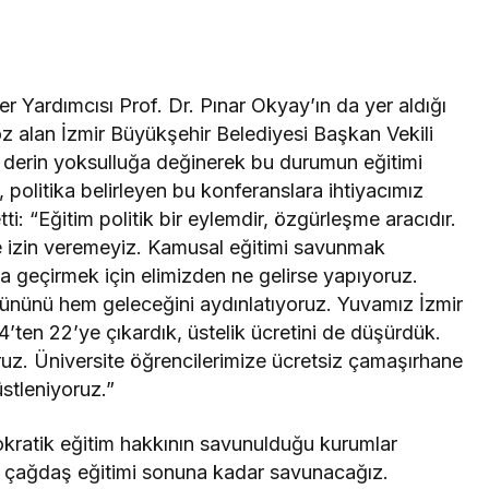
r Yardımcısı Prof. Dr. Pınar Okyay’ın da yer aldığı
z alan İzmir Büyükşehir Belediyesi Başkan Vekili
 derin yoksulluğa değinerek bu durumun eğitimi
n, politika belirleyen bu konferanslara ihtiyacımız
ti: “Eğitim politik bir eylemdir, özgürleşme aracıdır.
ne izin veremeyiz. Kamusal eğitimi savunmak
ata geçirmek için elimizden ne gelirse yapıyoruz.
ününü hem geleceğini aydınlatıyoruz. Yuvamız İzmir
4’ten 22’ye çıkardık, üstelik ücretini de düşürdük.
ruz. Üniversite öğrencilerimize ücretsiz çamaşırhane
stleniyoruz.”
kratik eğitim hakkının savunulduğu kurumlar
 ve çağdaş eğitimi sonuna kadar savunacağız.