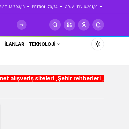
BIST
13.703,13
PETROL
79,74
GR. ALTIN
6.201,10
İ
İLANLAR
TEKNOLOJİ
Mod
değiştir
leri ,Şehir rehberleri , Belediye Otobüs,Metro
Gündüz Modu
Gündüz modunu seçin.
Gece Modu
Gece modunu seçin.