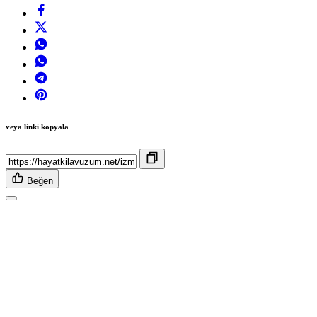
veya linki kopyala
Beğen