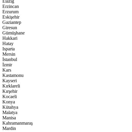
Elazığ
Erzincan
Erzurum
Eskişehir
Gaziantep
Giresun
Gümüşhane
Hakkari
Hatay
Isparta
Mersin
İstanbul
İzmir
Kars
Kastamonu
Kayseri
Kırklareli
Kırşehir
Kocaeli
Konya
Kütahya
Malatya
Manisa
Kahramanmaraş
Mardin