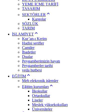
YEME İÇME TARİFİ
TASARIM
SEKTÖRLER
Kargolar
SÖZLÜK
TARIM
İSLAMİYET
Kur’an-ı Kerim
Hadisi şerifler
Camiler
İbadetler
Dualar
Peygamberimizin hayatı
Peygamberler tarihi
veda hutbesi
EĞİTİM
Meb elekronik işlemler
Eğitim kurumları
İlkokullar
Ortaokullar
Liseler
Meslek yüksekokulları
Üniversiteler