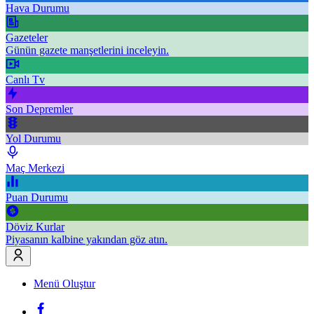
Hava Durumu
Gazeteler
Günün gazete manşetlerini inceleyin.
Canlı Tv
Son Depremler
Yol Durumu
Maç Merkezi
Puan Durumu
Döviz Kurlar
Piyasanın kalbine yakından göz atın.
Menü Oluştur