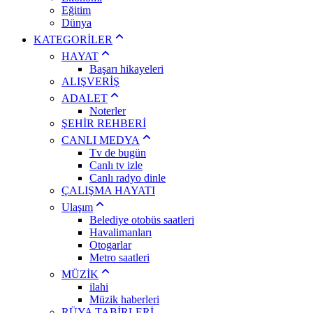
Eğitim
Dünya
KATEGORİLER
HAYAT
Başarı hikayeleri
ALIŞVERİŞ
ADALET
Noterler
ŞEHİR REHBERİ
CANLI MEDYA
Tv de bugün
Canlı tv izle
Canlı radyo dinle
ÇALIŞMA HAYATI
Ulaşım
Belediye otobüs saatleri
Havalimanları
Otogarlar
Metro saatleri
MÜZİK
ilahi
Müzik haberleri
RÜYA TABİRLERİ