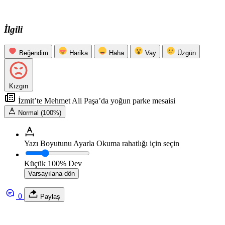
İlgili
Beğendim
Harika
Haha
Vay
Üzgün
Kızgın
İzmit’te Mehmet Ali Paşa’da yoğun parke mesaisi
Normal (100%)
Yazı Boyutunu Ayarla
Okuma rahatlığı için seçin
Küçük
100%
Dev
Varsayılana dön
0
Paylaş