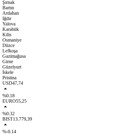
Şırnak
Bartın
Ardahan
Iğdır
Yalova
Karabük
Kilis
Osmaniye
Düzce
Lefkoşa
Gazimağusa
Girne
Güzelyurt
İskele
Pristina
USD
47,74
%0.18
EURO
55,25
%0.32
BIST
13.779,39
%-0.14