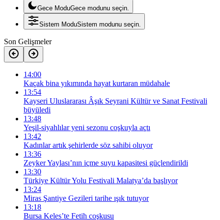
Gece Modu
Gece modunu seçin.
Sistem Modu
Sistem modunu seçin.
Son Gelişmeler
14:00
Kaçak bina yıkımında hayat kurtaran müdahale
13:54
Kayseri Uluslararası Âşık Seyrani Kültür ve Sanat Festivali
büyüledi
13:48
Yeşil-siyahlılar yeni sezonu coşkuyla açtı
13:42
Kadınlar artık şehirlerde söz sahibi oluyor
13:36
Zeyker Yaylası’nın içme suyu kapasitesi güçlendirildi
13:30
Türkiye Kültür Yolu Festivali Malatya’da başlıyor
13:24
Miras Şantiye Gezileri tarihe ışık tutuyor
13:18
Bursa Keles’te Fetih coşkusu