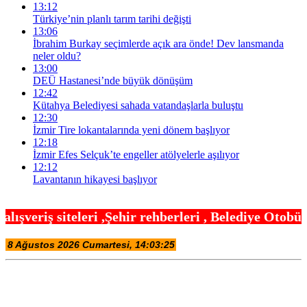
13:12
Türkiye’nin planlı tarım tarihi değişti
13:06
İbrahim Burkay seçimlerde açık ara önde! Dev lansmanda
neler oldu?
13:00
DEÜ Hastanesi’nde büyük dönüşüm
12:42
Kütahya Belediyesi sahada vatandaşlarla buluştu
12:30
İzmir Tire lokantalarında yeni dönem başlıyor
12:18
İzmir Efes Selçuk’te engeller atölyelerle aşılıyor
12:12
Lavantanın hikayesi başlıyor
hir rehberleri , Belediye Otobüs,Metro,Tren saatl