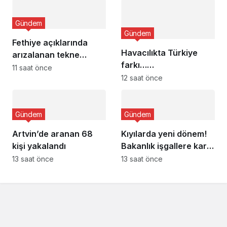
Gündem
Gündem
Fethiye açıklarında
Havacılıkta Türkiye
arızalanan tekne
farkı…
kurtarıldı
11 saat önce
Havalimanlarında 7
12 saat önce
ayda 138,7 milyon
yolcu
Gündem
Gündem
Artvin’de aranan 68
Kıyılarda yeni dönem!
kişi yakalandı
Bakanlık işgallere karşı
devrede
13 saat önce
13 saat önce