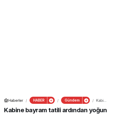
HABER
Gündem
Haberler
Kabin
e
Kabine bayram tatili ardından yoğun
bayra
m tatili