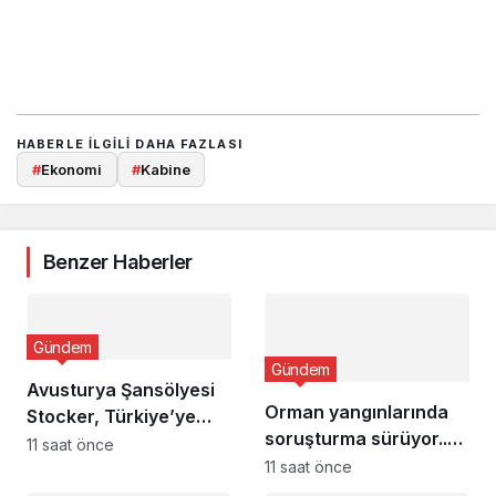
HABERLE ILGILI DAHA FAZLASI
#
Ekonomi
#
Kabine
Benzer Haberler
Gündem
Gündem
Avusturya Şansölyesi
Orman yangınlarında
Stocker, Türkiye’ye
soruşturma sürüyor..
geliyor
11 saat önce
34 şüpheliden 9’u
11 saat önce
tutuklandı