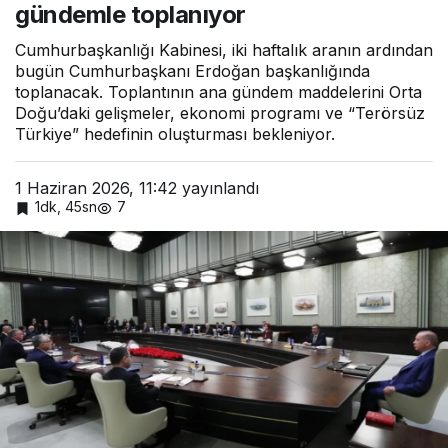
gündemle toplanıyor
ardınd
an
yoğun
Cumhurbaşkanlığı Kabinesi, iki haftalık aranın ardından
günde
bugün Cumhurbaşkanı Erdoğan başkanlığında
mle
toplanacak. Toplantının ana gündem maddelerini Orta
toplanı
Doğu’daki gelişmeler, ekonomi programı ve “Terörsüz
yor
Türkiye” hedefinin oluşturması bekleniyor.
1 Haziran 2026, 11:42
yayınlandı
1dk, 45sn
7