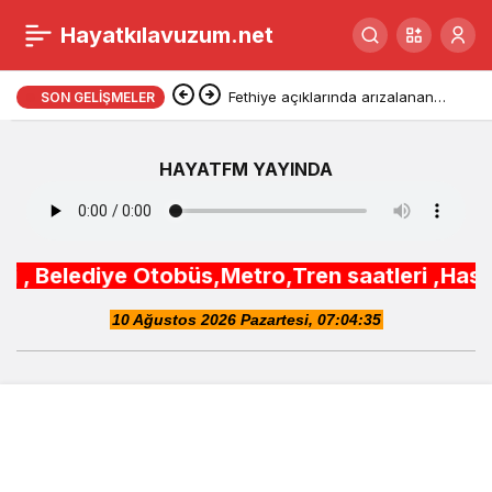
Kabine bayram tatili
Hayatkılavuzum.net
0
Paylaş
ardından yoğun
Fethiye açıklarında arızalanan
SON GELIŞMELER
tekne kurtarıldı
gündemle toplanıyor
HAYATFM YAYINDA
ye Otobüs,Metro,Tren saatleri ,Hastaneler, Oku