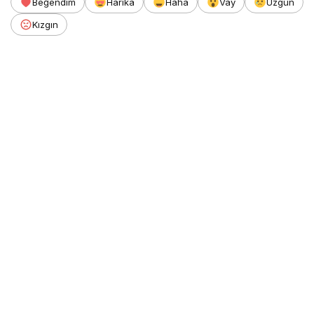
Beğendim
Harika
Haha
Vay
Üzgün
Kızgın