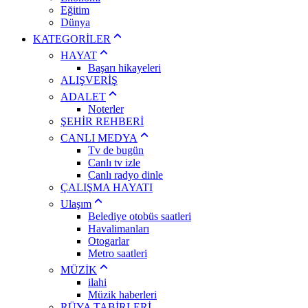
Eğitim
Dünya
KATEGORİLER
HAYAT
Başarı hikayeleri
ALIŞVERİŞ
ADALET
Noterler
ŞEHİR REHBERİ
CANLI MEDYA
Tv de bugün
Canlı tv izle
Canlı radyo dinle
ÇALIŞMA HAYATI
Ulaşım
Belediye otobüs saatleri
Havalimanları
Otogarlar
Metro saatleri
MÜZİK
ilahi
Müzik haberleri
RÜYA TABİRLERİ