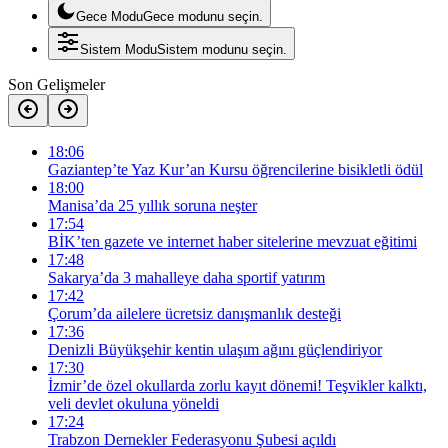
Gece Modu
Gece modunu seçin.
Sistem Modu
Sistem modunu seçin.
Son Gelişmeler
18:06
Gaziantep’te Yaz Kur’an Kursu öğrencilerine bisikletli ödül
18:00
Manisa’da 25 yıllık soruna neşter
17:54
BİK’ten gazete ve internet haber sitelerine mevzuat eğitimi
17:48
Sakarya’da 3 mahalleye daha sportif yatırım
17:42
Çorum’da ailelere ücretsiz danışmanlık desteği
17:36
Denizli Büyükşehir kentin ulaşım ağını güçlendiriyor
17:30
İzmir’de özel okullarda zorlu kayıt dönemi! Teşvikler kalktı,
veli devlet okuluna yöneldi
17:24
Trabzon Dernekler Federasyonu Şubesi açıldı