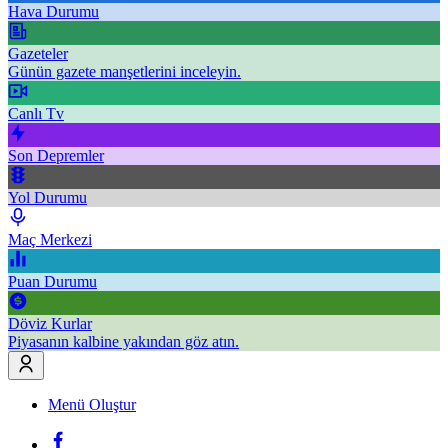
Hava Durumu
Gazeteler
Günün gazete manşetlerini inceleyin.
Canlı Tv
Son Depremler
Yol Durumu
Maç Merkezi
Puan Durumu
Döviz Kurlar
Piyasanın kalbine yakından göz atın.
Menü Oluştur