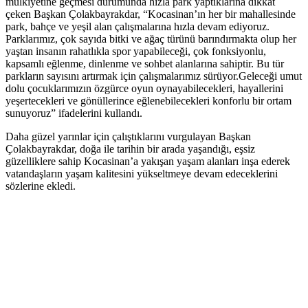
mülkiyetine geçmesi durumunda hızla park yaptıklarına dikkat
çeken Başkan Çolakbayrakdar, “Kocasinan’ın her bir mahallesinde
park, bahçe ve yeşil alan çalışmalarına hızla devam ediyoruz.
Parklarımız, çok sayıda bitki ve ağaç türünü barındırmakta olup her
yaştan insanın rahatlıkla spor yapabileceği, çok fonksiyonlu,
kapsamlı eğlenme, dinlenme ve sohbet alanlarına sahiptir. Bu tür
parkların sayısını artırmak için çalışmalarımız sürüyor.Geleceği umut
dolu çocuklarımızın özgürce oyun oynayabilecekleri, hayallerini
yeşertecekleri ve gönüllerince eğlenebilecekleri konforlu bir ortam
sunuyoruz” ifadelerini kullandı.
Daha güzel yarınlar için çalıştıklarını vurgulayan Başkan
Çolakbayrakdar, doğa ile tarihin bir arada yaşandığı, eşsiz
güzelliklere sahip Kocasinan’a yakışan yaşam alanları inşa ederek
vatandaşların yaşam kalitesini yükseltmeye devam edeceklerini
sözlerine ekledi.