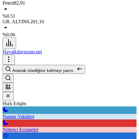
Petrol
82,91
%0.51
GR. ALTIN
6.201,10
%0.06
Hayatkılavuzum.net
Aramak istediğiniz kelimeyi yazın..
Hızlı Erişim
Namaz Vakitleri
Nöbetçi Eczaneler