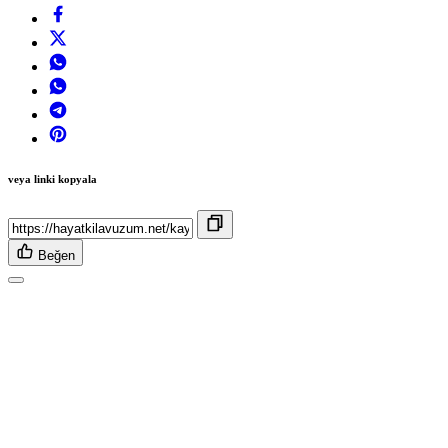
veya linki kopyala
Beğen