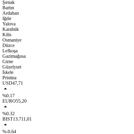
Şırnak
Bartın
Ardahan
Iğdır
Yalova
Karabük
Kilis
Osmaniye
Düzce
Lefkoşa
Gazimağusa
Girne
Güzelyurt
İskele
Pristina
USD
47,71
%0.17
EURO
55,20
%0.32
BIST
13.711,01
%-0.64