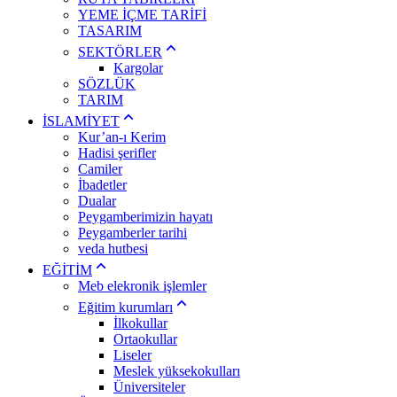
YEME İÇME TARİFİ
TASARIM
SEKTÖRLER
Kargolar
SÖZLÜK
TARIM
İSLAMİYET
Kur’an-ı Kerim
Hadisi şerifler
Camiler
İbadetler
Dualar
Peygamberimizin hayatı
Peygamberler tarihi
veda hutbesi
EĞİTİM
Meb elekronik işlemler
Eğitim kurumları
İlkokullar
Ortaokullar
Liseler
Meslek yüksekokulları
Üniversiteler