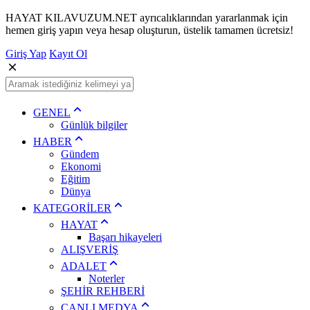
HAYAT KILAVUZUM.NET ayrıcalıklarından yararlanmak için
hemen giriş yapın veya hesap oluşturun, üstelik tamamen ücretsiz!
Giriş Yap
Kayıt Ol
GENEL
Günlük bilgiler
HABER
Gündem
Ekonomi
Eğitim
Dünya
KATEGORİLER
HAYAT
Başarı hikayeleri
ALIŞVERİŞ
ADALET
Noterler
ŞEHİR REHBERİ
CANLI MEDYA