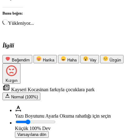
Bunu beğen:
Yükleniyor...
İlgili
Beğendim
Harika
Haha
Vay
Üzgün
Kızgın
Kayseri Kocasinan farkıyla çocuklara park
Normal (100%)
Yazı Boyutunu Ayarla
Okuma rahatlığı için seçin
Küçük
100%
Dev
Varsayılana dön