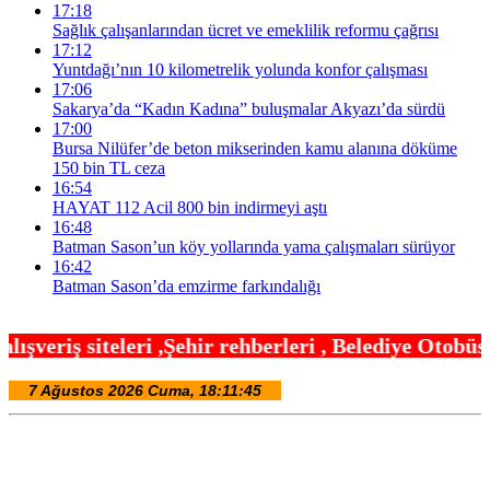
17:18
Sağlık çalışanlarından ücret ve emeklilik reformu çağrısı
17:12
Yuntdağı’nın 10 kilometrelik yolunda konfor çalışması
17:06
Sakarya’da “Kadın Kadına” buluşmalar Akyazı’da sürdü
17:00
Bursa Nilüfer’de beton mikserinden kamu alanına döküme
150 bin TL ceza
16:54
HAYAT 112 Acil 800 bin indirmeyi aştı
16:48
Batman Sason’un köy yollarında yama çalışmaları sürüyor
16:42
Batman Sason’da emzirme farkındalığı
hir rehberleri , Belediye Otobüs,Metro,Tren saatle