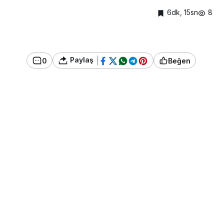
6dk, 15sn
8
Paylaş
0
Beğen