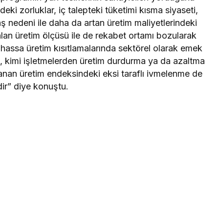
eki zorluklar, iç talepteki tüketimi kısma siyaseti,
aş nedeni ile daha da artan üretim maliyetlerindeki
zalan üretim ölçüsü ile de rekabet ortamı bozularak
lhassa üretim kısıtlamalarında sektörel olarak emek
, kimi işletmelerden üretim durdurma ya da azaltma
lanan üretim endeksindeki eksi taraflı ivmelenme de
ir” diye konuştu.