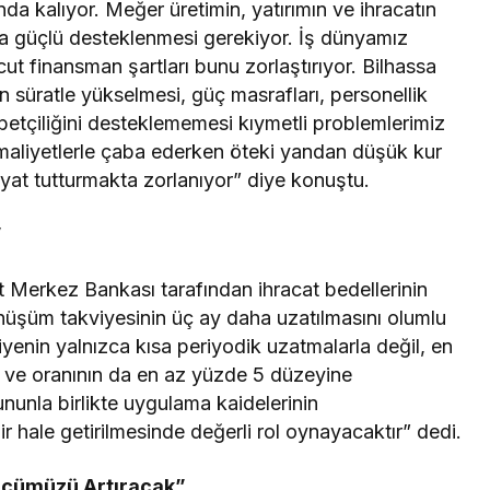
a kalıyor. Meğer üretimin, yatırımın ve ihracatın
aha güçlü desteklenmesi gerekiyor. İş dünyamız
cut finansman şartları bunu zorlaştırıyor. Bilhassa
n süratle yükselmesi, güç masrafları, personellik
abetçiliğini desteklememesi kıymetli problemlerimiz
 maliyetlerle çaba ederken öteki yandan düşük kur
iyat tutturmakta zorlanıyor” diye konuştu.
”
 Merkez Bankası tarafından ihracat bedellerinin
nüşüm takviyesinin üç ay daha uzatılmasını olumlu
viyenin yalnızca kısa periyodik uzatmalarla değil, en
ası ve oranının da en az yüzde 5 düzeyine
nunla birlikte uygulama kaidelerinin
lir hale getirilmesinde değerli rol oynayacaktır” dedi.
Gücümüzü Artıracak”