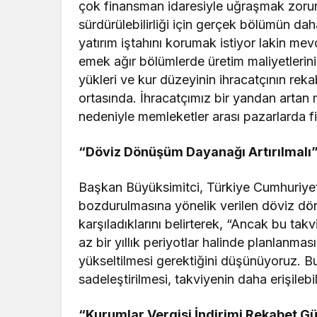
çok finansman idaresiyle uğraşmak zorund
sürdürülebilirliği için gerçek bölümün d
yatırım iştahını korumak istiyor lakin mev
emek ağır bölümlerde üretim maliyetlerini
yükleri ve kur düzeyinin ihracatçının rek
ortasında. İhracatçımız bir yandan artan
nedeniyle memleketler arası pazarlarda f
“Döviz Dönüşüm Dayanağı Artırılmalı
Başkan Büyüksimitci, Türkiye Cumhuriyet
bozdurulmasına yönelik verilen döviz dö
karşıladıklarını belirterek, “Ancak bu tak
az bir yıllık periyotlar halinde planlanm
yükseltilmesi gerektiğini düşünüyoruz. Bu
sadeleştirilmesi, takviyenin daha erişilebi
“Kurumlar Vergisi İndirimi Rekabet 