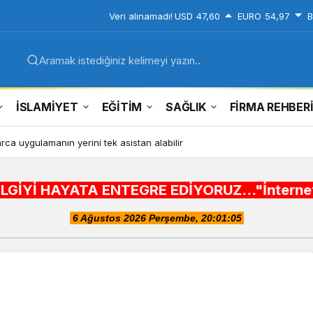
Veri alınamadı!
USD
47,60
EURO
54,97
B
Aramak istediğiniz kelimeyi yazın..
İSLAMİYET
EĞİTİM
SAĞLIK
FİRMA REHBER
ca uygulamanın yerini tek asistan alabilir
A ENTEGRE EDİYORUZ..."İnternet alışveriş sitel