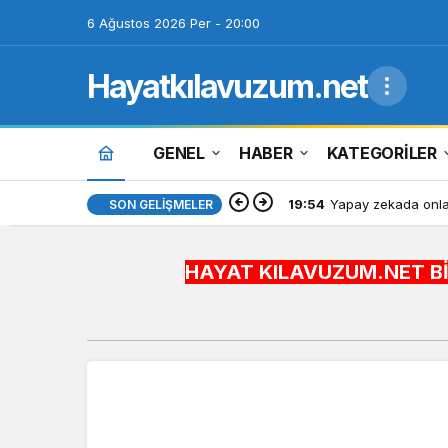
6 Ağustos 2026 Per - 20:00
Hayatkılavuzum.net
GENEL
HABER
KATEGORİLER
19:54
Yapay zekada onlar
SON GELIŞMELER
HAYAT KILAVUZUM.NET BİLGİYİ HAYAT