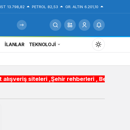
IST
13.798,82
PETROL
82,53
GR. ALTIN
6.201,10
İ
İLANLAR
TEKNOLOJİ
Mod
değiştir
eri ,Şehir rehberleri , Belediye Otobüs,Metro,T
Gündüz Modu
Gündüz modunu seçin.
Gece Modu
Gece modunu seçin.