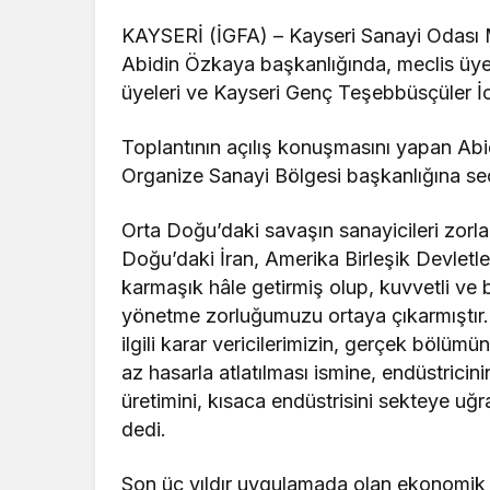
KAYSERİ (İGFA) – Kayseri Sanayi Odası M
Abidin Özkaya başkanlığında, meclis üyele
üyeleri ve Kayseri Genç Teşebbüsçüler İcra 
Toplantının açılış konuşmasını yapan A
Organize Sanayi Bölgesi başkanlığına seçi
Orta Doğu’daki savaşın sanayicileri zorl
Doğu’daki İran, Amerika Birleşik Devletler
karmaşık hâle getirmiş olup, kuvvetli ve b
yönetme zorluğumuzu ortaya çıkarmıştır. 
ilgili karar vericilerimizin, gerçek bölüm
az hasarla atlatılması ismine, endüstricini
üretimini, kısaca endüstrisini sekteye u
dedi.
Son üç yıldır uygulamada olan ekonomik p