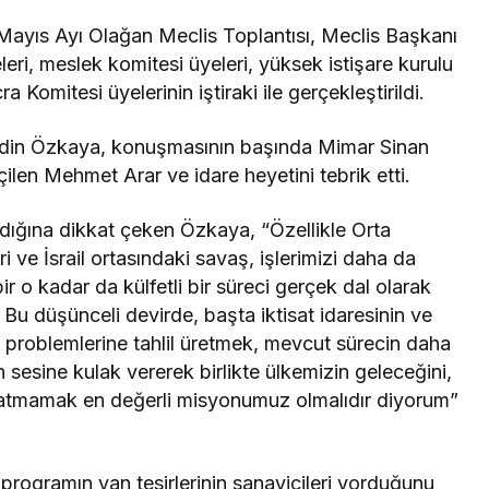
ayıs Ayı Olağan Meclis Toplantısı, Meclis Başkanı
ri, meslek komitesi üyeleri, yüksek istişare kurulu
Komitesi üyelerinin iştiraki ile gerçekleştirildi.
bidin Özkaya, konuşmasının başında Mimar Sinan
len Mehmet Arar ve idare heyetini tebrik etti.
adığına dikkat çeken Özkaya, “Özellikle Orta
i ve İsrail ortasındaki savaş, işlerimizi daha da
ir o kadar da külfetli bir süreci gerçek dal olarak
Bu düşünceli devirde, başta iktisat idaresinin ve
ün problemlerine tahlil üretmek, mevcut sürecin daha
n sesine kulak vererek birlikte ülkemizin geleceğini,
ğratmamak en değerli misyonumuz olmalıdır diyorum”
rogramın yan tesirlerinin sanayicileri yorduğunu