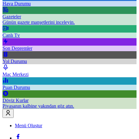
Hava Durumu
Gazeteler
Günün gazete manşetlerini inceleyin.
Canlı Tv
Son Depremler
Yol Durumu
Maç Merkezi
Puan Durumu
Döviz Kurlar
Piyasanın kalbine yakından göz atın.
Menü Oluştur