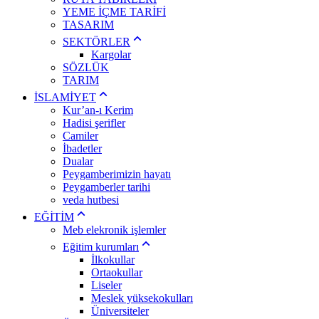
YEME İÇME TARİFİ
TASARIM
SEKTÖRLER
Kargolar
SÖZLÜK
TARIM
İSLAMİYET
Kur’an-ı Kerim
Hadisi şerifler
Camiler
İbadetler
Dualar
Peygamberimizin hayatı
Peygamberler tarihi
veda hutbesi
EĞİTİM
Meb elekronik işlemler
Eğitim kurumları
İlkokullar
Ortaokullar
Liseler
Meslek yüksekokulları
Üniversiteler