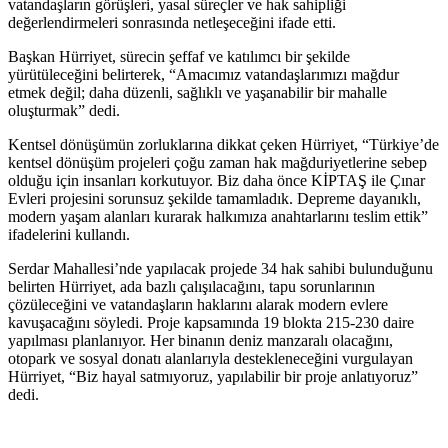
vatandaşların görüşleri, yasal süreçler ve hak sahipliği
değerlendirmeleri sonrasında netleşeceğini ifade etti.
Başkan Hürriyet, sürecin şeffaf ve katılımcı bir şekilde
yürütüleceğini belirterek, “Amacımız vatandaşlarımızı mağdur
etmek değil; daha düzenli, sağlıklı ve yaşanabilir bir mahalle
oluşturmak” dedi.
Kentsel dönüşümün zorluklarına dikkat çeken Hürriyet, “Türkiye’de
kentsel dönüşüm projeleri çoğu zaman hak mağduriyetlerine sebep
olduğu için insanları korkutuyor. Biz daha önce KİPTAŞ ile Çınar
Evleri projesini sorunsuz şekilde tamamladık. Depreme dayanıklı,
modern yaşam alanları kurarak halkımıza anahtarlarını teslim ettik”
ifadelerini kullandı.
Serdar Mahallesi’nde yapılacak projede 34 hak sahibi bulunduğunu
belirten Hürriyet, ada bazlı çalışılacağını, tapu sorunlarının
çözüleceğini ve vatandaşların haklarını alarak modern evlere
kavuşacağını söyledi. Proje kapsamında 19 blokta 215-230 daire
yapılması planlanıyor. Her binanın deniz manzaralı olacağını,
otopark ve sosyal donatı alanlarıyla destekleneceğini vurgulayan
Hürriyet, “Biz hayal satmıyoruz, yapılabilir bir proje anlatıyoruz”
dedi.