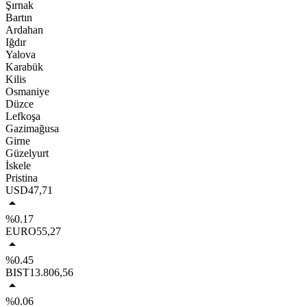
Şırnak
Bartın
Ardahan
Iğdır
Yalova
Karabük
Kilis
Osmaniye
Düzce
Lefkoşa
Gazimağusa
Girne
Güzelyurt
İskele
Pristina
USD
47,71
%0.17
EURO
55,27
%0.45
BIST
13.806,56
%0.06