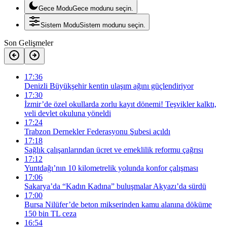
Gece Modu
Gece modunu seçin.
Sistem Modu
Sistem modunu seçin.
Son Gelişmeler
17:36
Denizli Büyükşehir kentin ulaşım ağını güçlendiriyor
17:30
İzmir’de özel okullarda zorlu kayıt dönemi! Teşvikler kalktı,
veli devlet okuluna yöneldi
17:24
Trabzon Dernekler Federasyonu Şubesi açıldı
17:18
Sağlık çalışanlarından ücret ve emeklilik reformu çağrısı
17:12
Yuntdağı’nın 10 kilometrelik yolunda konfor çalışması
17:06
Sakarya’da “Kadın Kadına” buluşmalar Akyazı’da sürdü
17:00
Bursa Nilüfer’de beton mikserinden kamu alanına döküme
150 bin TL ceza
16:54