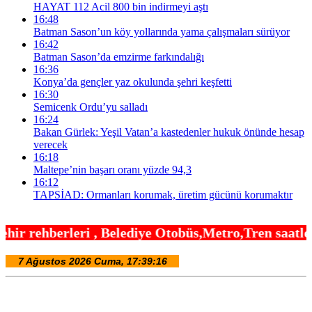
HAYAT 112 Acil 800 bin indirmeyi aştı
16:48
Batman Sason’un köy yollarında yama çalışmaları sürüyor
16:42
Batman Sason’da emzirme farkındalığı
16:36
Konya’da gençler yaz okulunda şehri keşfetti
16:30
Semicenk Ordu’yu salladı
16:24
Bakan Gürlek: Yeşil Vatan’a kastedenler hukuk önünde hesap
verecek
16:18
Maltepe’nin başarı oranı yüzde 94,3
16:12
TAPSİAD: Ormanları korumak, üretim gücünü korumaktır
Belediye Otobüs,Metro,Tren saatleri ,Hastaneler, O