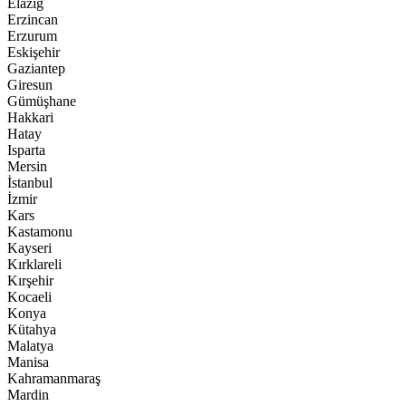
Elazığ
Erzincan
Erzurum
Eskişehir
Gaziantep
Giresun
Gümüşhane
Hakkari
Hatay
Isparta
Mersin
İstanbul
İzmir
Kars
Kastamonu
Kayseri
Kırklareli
Kırşehir
Kocaeli
Konya
Kütahya
Malatya
Manisa
Kahramanmaraş
Mardin