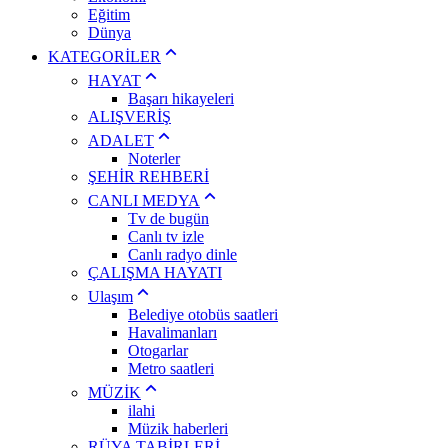
Eğitim
Dünya
KATEGORİLER
HAYAT
Başarı hikayeleri
ALIŞVERİŞ
ADALET
Noterler
ŞEHİR REHBERİ
CANLI MEDYA
Tv de bugün
Canlı tv izle
Canlı radyo dinle
ÇALIŞMA HAYATI
Ulaşım
Belediye otobüs saatleri
Havalimanları
Otogarlar
Metro saatleri
MÜZİK
ilahi
Müzik haberleri
RÜYA TABİRLERİ