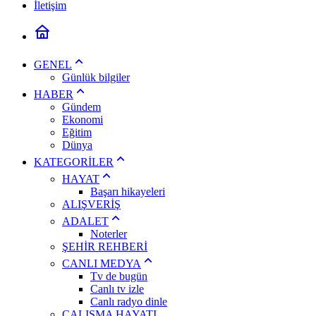
İletişim
GENEL
Günlük bilgiler
HABER
Gündem
Ekonomi
Eğitim
Dünya
KATEGORİLER
HAYAT
Başarı hikayeleri
ALIŞVERİŞ
ADALET
Noterler
ŞEHİR REHBERİ
CANLI MEDYA
Tv de bugün
Canlı tv izle
Canlı radyo dinle
ÇALIŞMA HAYATI