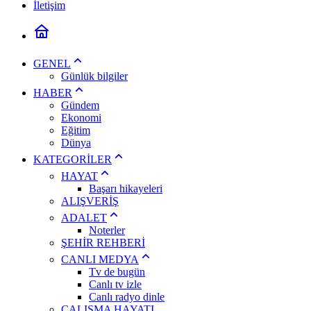
İletişim
GENEL
Günlük bilgiler
HABER
Gündem
Ekonomi
Eğitim
Dünya
KATEGORİLER
HAYAT
Başarı hikayeleri
ALIŞVERİŞ
ADALET
Noterler
ŞEHİR REHBERİ
CANLI MEDYA
Tv de bugün
Canlı tv izle
Canlı radyo dinle
ÇALIŞMA HAYATI