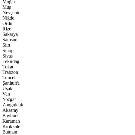
Muğla
Muş
Nevşehir
Niğde
Ordu
Rize
Sakarya
Samsun
Siirt
Sinop
Sivas
Tekirdağ
Tokat
Trabzon
Tunceli
Şanlıurfa
Uşak
Van
Yozgat
Zonguldak
Aksaray
Bayburt
Karaman
Kırıkkale
Batman