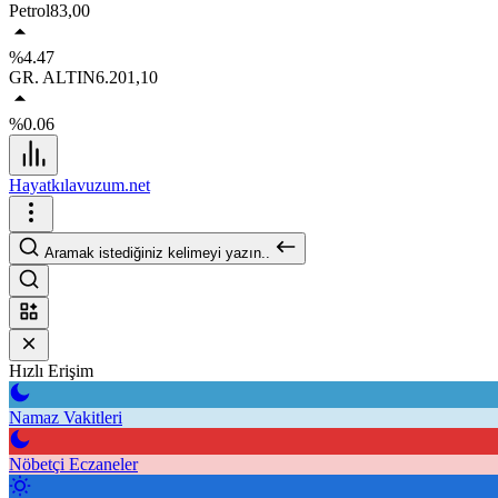
Petrol
83,00
%4.47
GR. ALTIN
6.201,10
%0.06
Hayatkılavuzum.net
Aramak istediğiniz kelimeyi yazın..
Hızlı Erişim
Namaz Vakitleri
Nöbetçi Eczaneler