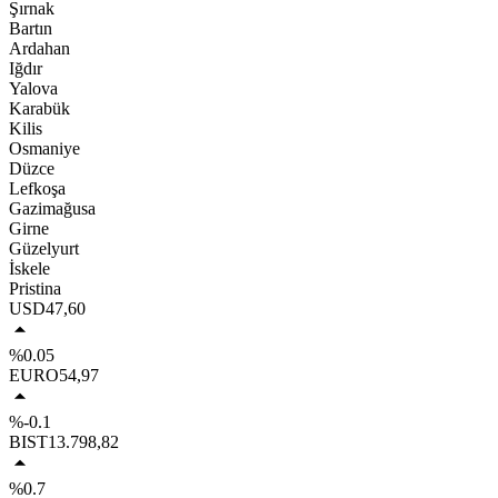
Şırnak
Bartın
Ardahan
Iğdır
Yalova
Karabük
Kilis
Osmaniye
Düzce
Lefkoşa
Gazimağusa
Girne
Güzelyurt
İskele
Pristina
USD
47,60
%0.05
EURO
54,97
%-0.1
BIST
13.798,82
%0.7