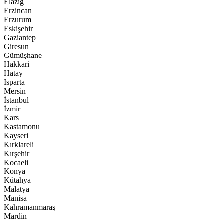
Elazığ
Erzincan
Erzurum
Eskişehir
Gaziantep
Giresun
Gümüşhane
Hakkari
Hatay
Isparta
Mersin
İstanbul
İzmir
Kars
Kastamonu
Kayseri
Kırklareli
Kırşehir
Kocaeli
Konya
Kütahya
Malatya
Manisa
Kahramanmaraş
Mardin