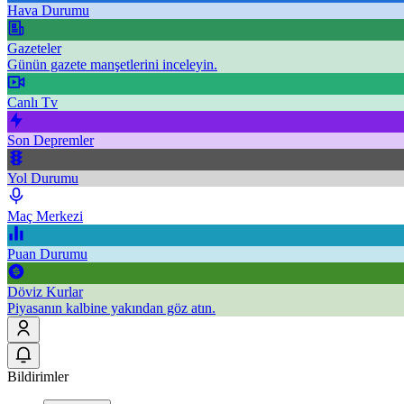
Hava Durumu
Gazeteler
Günün gazete manşetlerini inceleyin.
Canlı Tv
Son Depremler
Yol Durumu
Maç Merkezi
Puan Durumu
Döviz Kurlar
Piyasanın kalbine yakından göz atın.
Bildirimler