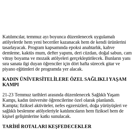
Katılımcılar, temmuz ayı boyunca düzenlenecek uygulamalı
atölyelerde hem yeni beceriler kazanacak hem de kendi ürünlerini
tasarlayacak. Program kapsamında epoksi anahtarlık, kahve
demleme, kaktüs mum, defter yapımı, deri cüzdan, doğal sabun, cam
vitray boyama ve mozaik atölyeleri gerçekleştirilecek. Bunların yanı
sıra sanata ilgi duyan öğrenciler için dört hafta sürecek gitar ve
piyano eğitimleri de programda yer alacak.
KADIN ÜNİVERSİTELİLERE ÖZEL SAĞLIKLI YAŞAM
KAMPI
21-23 Temmuz tarihleri arasında düzenlenecek Sağlıklı Yaşam
Kampı, kadın üniversite öğrencilerine özel olarak planlandı.
Kampta; fiziksel aktiviteler, nefes egzersizleri, doğa yürüyüşleri ve
sağlıklı beslenme atölyeleriyle katılımcıların hem fiziksel hem de
kişisel gelişimlerine katkı sunulacak.
TARİHİ ROTALARI KEŞFEDECEKLER