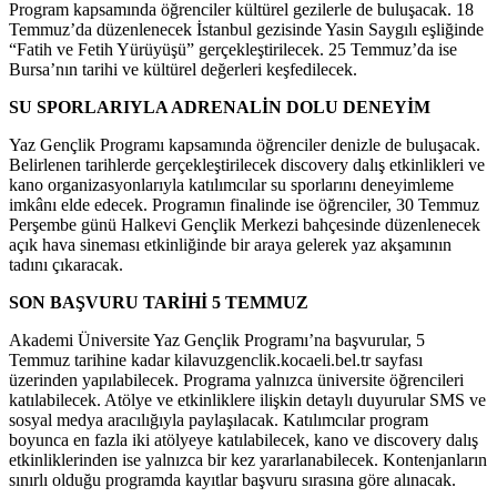
Program kapsamında öğrenciler kültürel gezilerle de buluşacak. 18
Temmuz’da düzenlenecek İstanbul gezisinde Yasin Saygılı eşliğinde
“Fatih ve Fetih Yürüyüşü” gerçekleştirilecek. 25 Temmuz’da ise
Bursa’nın tarihi ve kültürel değerleri keşfedilecek.
SU SPORLARIYLA ADRENALİN DOLU DENEYİM
Yaz Gençlik Programı kapsamında öğrenciler denizle de buluşacak.
Belirlenen tarihlerde gerçekleştirilecek discovery dalış etkinlikleri ve
kano organizasyonlarıyla katılımcılar su sporlarını deneyimleme
imkânı elde edecek. Programın finalinde ise öğrenciler, 30 Temmuz
Perşembe günü Halkevi Gençlik Merkezi bahçesinde düzenlenecek
açık hava sineması etkinliğinde bir araya gelerek yaz akşamının
tadını çıkaracak.
SON BAŞVURU TARİHİ 5 TEMMUZ
Akademi Üniversite Yaz Gençlik Programı’na başvurular, 5
Temmuz tarihine kadar kilavuzgenclik.kocaeli.bel.tr sayfası
üzerinden yapılabilecek. Programa yalnızca üniversite öğrencileri
katılabilecek. Atölye ve etkinliklere ilişkin detaylı duyurular SMS ve
sosyal medya aracılığıyla paylaşılacak. Katılımcılar program
boyunca en fazla iki atölyeye katılabilecek, kano ve discovery dalış
etkinliklerinden ise yalnızca bir kez yararlanabilecek. Kontenjanların
sınırlı olduğu programda kayıtlar başvuru sırasına göre alınacak.