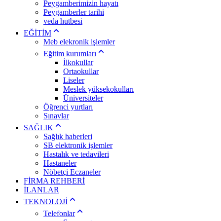
Peygamberimizin hayatı
Peygamberler tarihi
veda hutbesi
EĞİTİM
Meb elekronik işlemler
Eğitim kurumları
İlkokullar
Ortaokullar
Liseler
Meslek yüksekokulları
Üniversiteler
Öğrenci yurtları
Sınavlar
SAĞLIK
Sağlık haberleri
SB elektronik işlemler
Hastalık ve tedavileri
Hastaneler
Nöbetçi Eczaneler
FİRMA REHBERİ
İLANLAR
TEKNOLOJİ
Telefonlar