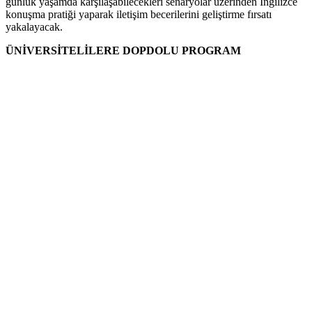
günlük yaşamda karşılaşabilecekleri senaryolar üzerinden İngilizce
konuşma pratiği yaparak iletişim becerilerini geliştirme fırsatı
yakalayacak.
ÜNİVERSİTELİLERE DOPDOLU PROGRAM