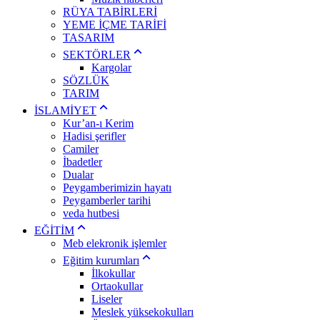
RÜYA TABİRLERİ
YEME İÇME TARİFİ
TASARIM
SEKTÖRLER
Kargolar
SÖZLÜK
TARIM
İSLAMİYET
Kur’an-ı Kerim
Hadisi şerifler
Camiler
İbadetler
Dualar
Peygamberimizin hayatı
Peygamberler tarihi
veda hutbesi
EĞİTİM
Meb elekronik işlemler
Eğitim kurumları
İlkokullar
Ortaokullar
Liseler
Meslek yüksekokulları