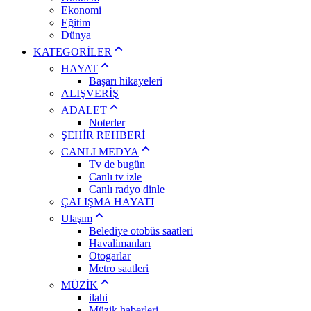
Ekonomi
Eğitim
Dünya
KATEGORİLER
HAYAT
Başarı hikayeleri
ALIŞVERİŞ
ADALET
Noterler
ŞEHİR REHBERİ
CANLI MEDYA
Tv de bugün
Canlı tv izle
Canlı radyo dinle
ÇALIŞMA HAYATI
Ulaşım
Belediye otobüs saatleri
Havalimanları
Otogarlar
Metro saatleri
MÜZİK
ilahi
Müzik haberleri