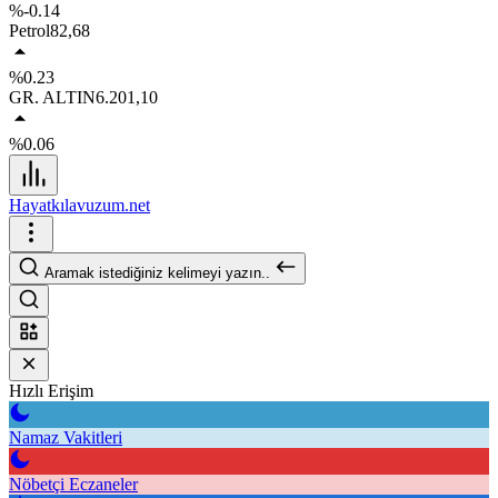
%-0.14
Petrol
82,68
%0.23
GR. ALTIN
6.201,10
%0.06
Hayatkılavuzum.net
Aramak istediğiniz kelimeyi yazın..
Hızlı Erişim
Namaz Vakitleri
Nöbetçi Eczaneler