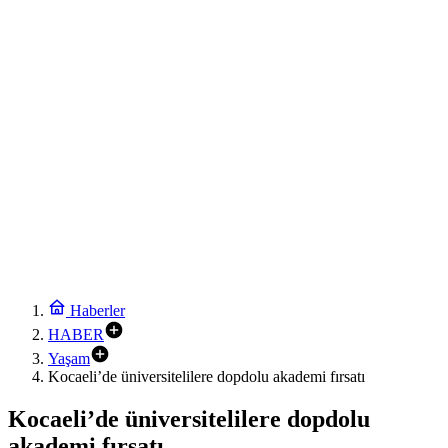
İstanbul Maltepe’de çocuklar kitapların renkli dünyasında
20:24
Keşan Kent Konseyi’nden muhtarlara nezaket ziyareti
20:18
Hakkari’de JİHA destekli operasyonda 253 kilo esrar ele geçirildi
20:12
Keşan eski İlçe Millî Eğitim Müdürü vefatının yıl dönümünde anıldı
20:06
İzmit’te 3 Çınar Çocuk Evi için kura çekimi gerçekleştirildi
21:48
Moritanyalı öğrencilerden MEB’e ziyaret
21:42
Bakan Tekin üniversite adaylarıyla tecrübe paylaştı
Haberler
HABER
Yaşam
Kocaeli’de üniversitelilere dopdolu akademi fırsatı
Kocaeli’de üniversitelilere dopdolu
akademi fırsatı