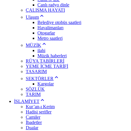
Canlı radyo dinle
ÇALIŞMA HAYATI
Ulaşım
Belediye otobüs saatleri
Havalimanları
Otogarlar
Metro saatleri
MÜZİK
ilahi
Müzik haberleri
RÜYA TABİRLERİ
YEME İÇME TARİFİ
TASARIM
SEKTÖRLER
Kargolar
SÖZLÜK
TARIM
İSLAMİYET
Kur’an-ı Kerim
Hadisi şerifler
Camiler
İbadetler
Dualar