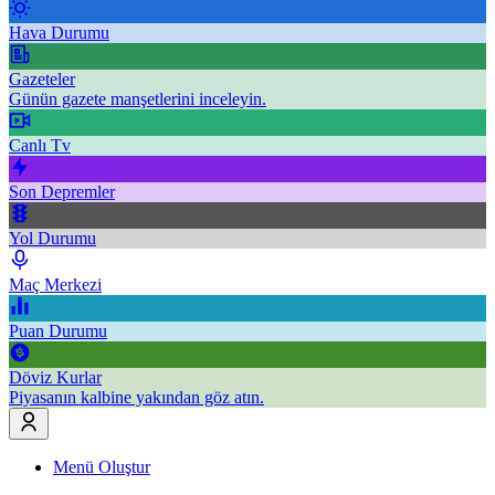
Hava Durumu
Gazeteler
Günün gazete manşetlerini inceleyin.
Canlı Tv
Son Depremler
Yol Durumu
Maç Merkezi
Puan Durumu
Döviz Kurlar
Piyasanın kalbine yakından göz atın.
Menü Oluştur