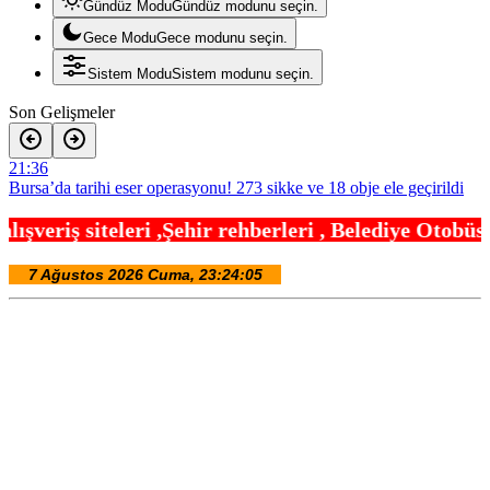
Gündüz Modu
Gündüz modunu seçin.
Gece Modu
Gece modunu seçin.
Sistem Modu
Sistem modunu seçin.
Son Gelişmeler
21:36
Bursa’da tarihi eser operasyonu! 273 sikke ve 18 obje ele geçirildi
21:30
hir rehberleri , Belediye Otobüs,Metro,Tren saatle
Yelkencilerin zorlu mücadelesi ilk günde nefes kesti
21:24
688 milyon TL tarımsal destek hesaplarda
21:12
Eyüpsultan Meydanı yenileniyor… İlk taşı Nuri Aslan koydu
20:54
Yapay zeka genç girişimcilere yeni kapılar açıyor
20:48
Gebze’nin geleceği için Başkent’te güçlü temaslar
20:42
Edirne Keşan’dan Elazığ’a gönül köprüsü
20:36
Bursa Tabip Odası: Hekimlik 5 dakikaya sığmaz
20:30