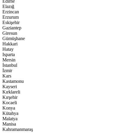
Edirne
Elazığ
Erzincan
Erzurum
Eskişehir
Gaziantep
Giresun
Gümüşhane
Hakkari
Hatay
Isparta
Mersin
İstanbul
İzmir
Kars
Kastamonu
Kayseri
Kırklareli
Kırşehir
Kocaeli
Konya
Kütahya
Malatya
Manisa
Kahramanmaraş