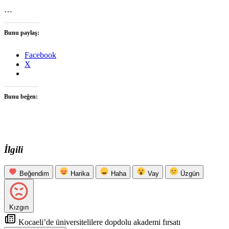
…
Bunu paylaş:
Facebook
X
Bunu beğen:
İlgili
Beğendim
Harika
Haha
Vay
Üzgün
Kızgın
Kocaeli’de üniversitelilere dopdolu akademi fırsatı