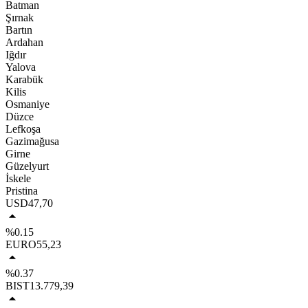
Batman
Şırnak
Bartın
Ardahan
Iğdır
Yalova
Karabük
Kilis
Osmaniye
Düzce
Lefkoşa
Gazimağusa
Girne
Güzelyurt
İskele
Pristina
USD
47,70
%0.15
EURO
55,23
%0.37
BIST
13.779,39