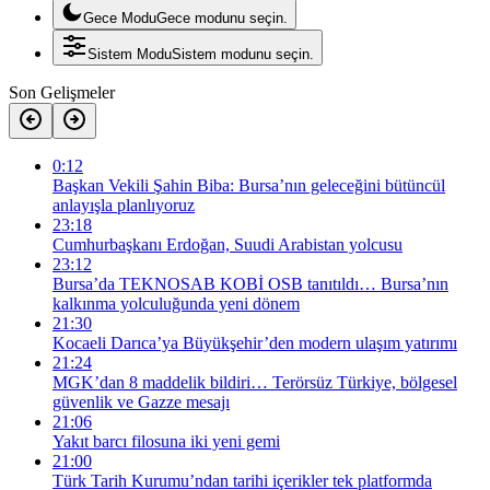
Gece Modu
Gece modunu seçin.
Sistem Modu
Sistem modunu seçin.
Son Gelişmeler
0:12
Başkan Vekili Şahin Biba: Bursa’nın geleceğini bütüncül
anlayışla planlıyoruz
23:18
Cumhurbaşkanı Erdoğan, Suudi Arabistan yolcusu
23:12
Bursa’da TEKNOSAB KOBİ OSB tanıtıldı… Bursa’nın
kalkınma yolculuğunda yeni dönem
21:30
Kocaeli Darıca’ya Büyükşehir’den modern ulaşım yatırımı
21:24
MGK’dan 8 maddelik bildiri… Terörsüz Türkiye, bölgesel
güvenlik ve Gazze mesajı
21:06
Yakıt barcı filosuna iki yeni gemi
21:00
Türk Tarih Kurumu’ndan tarihi içerikler tek platformda