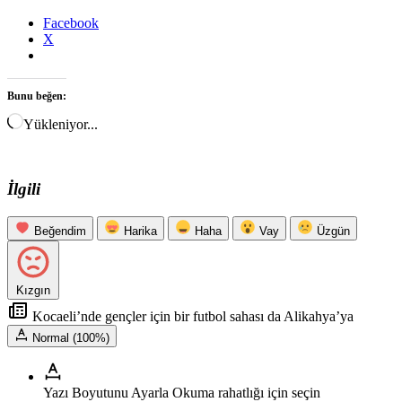
Facebook
X
Bunu beğen:
Yükleniyor...
İlgili
Beğendim
Harika
Haha
Vay
Üzgün
Kızgın
Kocaeli’nde gençler için bir futbol sahası da Alikahya’ya
Normal (100%)
Yazı Boyutunu Ayarla
Okuma rahatlığı için seçin