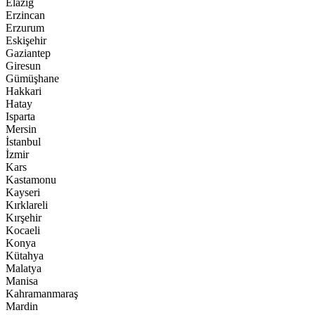
Elazığ
Erzincan
Erzurum
Eskişehir
Gaziantep
Giresun
Gümüşhane
Hakkari
Hatay
Isparta
Mersin
İstanbul
İzmir
Kars
Kastamonu
Kayseri
Kırklareli
Kırşehir
Kocaeli
Konya
Kütahya
Malatya
Manisa
Kahramanmaraş
Mardin