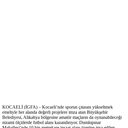
KOCAELİ (İGFA) – Kocaeli’nde sporun çıtasını yükseltmek
emeliyle her alanda değerli projelere imza atan Büyükşehir
Belediyesi, Alikahya bölgesine amatör maçların da oynanabileceği
nizami ölçülerde futbol alanı kazandırıyor. Dumlupınar
Mahallesi’nde 10 bin metrekare inşaat alanı üzerine inşa edilen