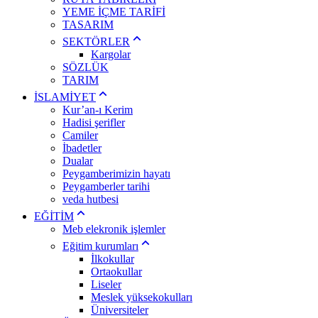
YEME İÇME TARİFİ
TASARIM
SEKTÖRLER
Kargolar
SÖZLÜK
TARIM
İSLAMİYET
Kur’an-ı Kerim
Hadisi şerifler
Camiler
İbadetler
Dualar
Peygamberimizin hayatı
Peygamberler tarihi
veda hutbesi
EĞİTİM
Meb elekronik işlemler
Eğitim kurumları
İlkokullar
Ortaokullar
Liseler
Meslek yüksekokulları
Üniversiteler