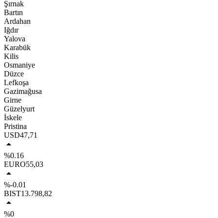
Şırnak
Bartın
Ardahan
Iğdır
Yalova
Karabük
Kilis
Osmaniye
Düzce
Lefkoşa
Gazimağusa
Girne
Güzelyurt
İskele
Pristina
USD
47,71
%0.16
EURO
55,03
%-0.01
BIST
13.798,82
%0