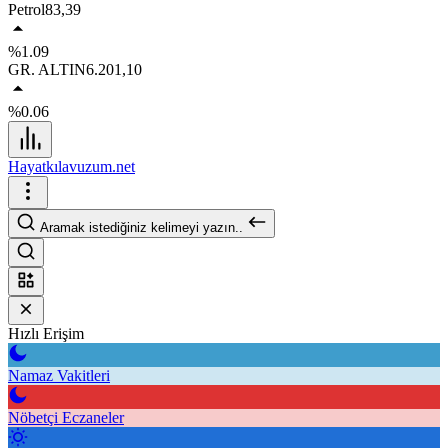
Petrol
83,39
%1.09
GR. ALTIN
6.201,10
%0.06
Hayatkılavuzum.net
Aramak istediğiniz kelimeyi yazın..
Hızlı Erişim
Namaz Vakitleri
Nöbetçi Eczaneler