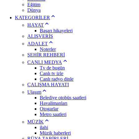
Eğitim
Dünya
KATEGORİLER
HAYAT
Başarı hikayeleri
ALIŞVERİŞ
ADALET
Noterler
ŞEHİR REHBERİ
CANLI MEDYA
Tv de bugün
Canlı tv izle
Canlı radyo dinle
ÇALIŞMA HAYATI
Ulaşım
Belediye otobüs saatleri
Havalimanları
Otogarlar
Metro saatleri
MÜZİK
ilahi
Müzik haberleri
RÜYA TABİRLERİ