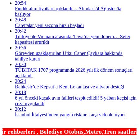
20:54
Fındık alım fiyatları açıklandı… Alımlar 24 Ağustos’ta
başlıyor
20:48
Carettalar yeni sezona hırslı başladı
20:42
Türkiye ile Vietnam arasında ‘hava’da yeni dönem… Sefer
kapasitesi artırıldı
20:36
Görevden uzaklaştırılan Utku Caner Çaykara hakkında
tahliye kararı
20:30
TÜBİTAK 1707 programında 2026 yılı ilk dönem sonuçları
açıklandı
20:24
Balıkesir’de Kepsut’a Kent Lokantası ve altyapı desteği
20:18
6 yıl önceki kaçak avın failleri tespit edildi! 5 yaban keçisi için
ceza uygulandı
20:12
İstanbul İtfaiyesi’nden yangın riskine karşı videolu uyarı
lediye Otobüs,Metro,Tren saatleri ,Hastaneler, Oku