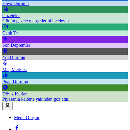
Hava Durumu
Gazeteler
Günün gazete manşetlerini inceleyin.
Canlı Tv
Son Depremler
Yol Durumu
Maç Merkezi
Puan Durumu
Döviz Kurlar
Piyasanın kalbine yakından göz atın.
Menü Oluştur