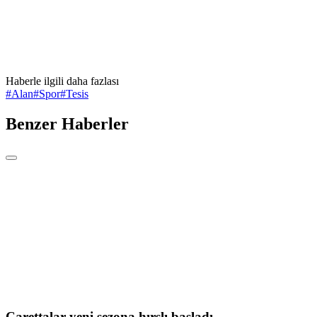
Haberle ilgili daha fazlası
#
Alan
#
Spor
#
Tesis
Benzer Haberler
Carettalar yeni sezona hırslı başladı