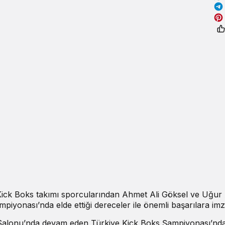
ick Boks takımı sporcularından Ahmet Ali Göksel ve Uğur 
iyonası’nda elde ettiği dereceler ile önemli başarılara imza
 Salonu’nda devam eden Türkiye Kick Boks Şampiyonası’nd