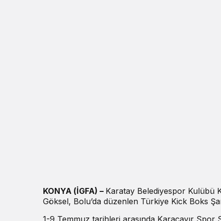
KONYA (İGFA) –
Karatay Belediyespor Kulübü K
Göksel, Bolu’da düzenlen Türkiye Kick Boks Şamp
1-9 Temmuz tarihleri arasında Karaçayır Spor