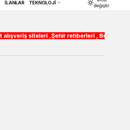
İ
İLANLAR
TEKNOLOJİ
değiştir
eri ,Şehir rehberleri , Belediye Otobüs,Metro,
Gündüz Modu
Gündüz modunu seçin.
Gece Modu
Gece modunu seçin.
Sistem Modu
Sistem modunu seçin.