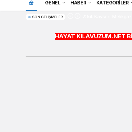
GENEL
HABER
KATEGORİLER
7:54
Kayseri Melikgazi
SON GELIŞMELER
HAYAT KILAVUZUM.NET BİLGİYİ HAYAT