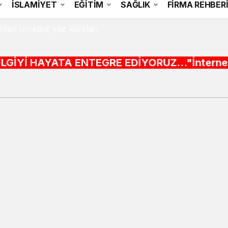
İSLAMİYET
EĞİTİM
SAĞLIK
FİRMA REHBER
’den ücretsiz yaz kursları
A ENTEGRE EDİYORUZ..."İnternet alışveriş sitel