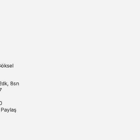
Göksel
2dk, 8sn
7
0
Paylaş