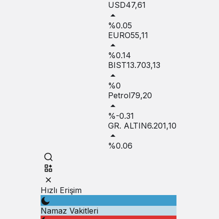
USD
47,61
%0.05
EURO
55,11
%0.14
BIST
13.703,13
%0
Petrol
79,20
%-0.31
GR. ALTIN
6.201,10
%0.06
Hızlı Erişim
Namaz Vakitleri