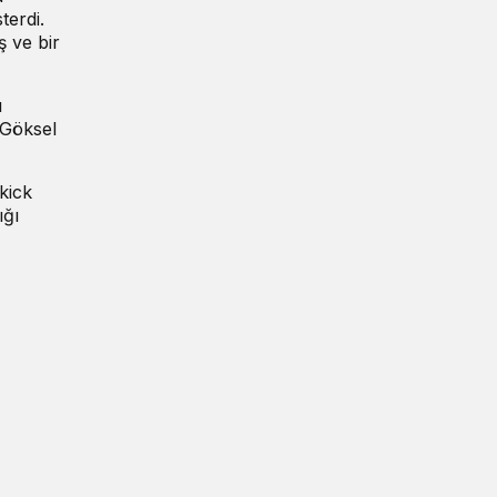
terdi.
 ve bir
ı
 Göksel
kick
ığı