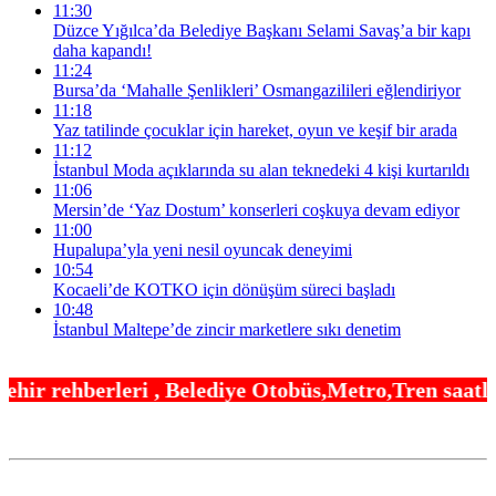
11:30
Düzce Yığılca’da Belediye Başkanı Selami Savaş’a bir kapı
daha kapandı!
11:24
Bursa’da ‘Mahalle Şenlikleri’ Osmangazilileri eğlendiriyor
11:18
Yaz tatilinde çocuklar için hareket, oyun ve keşif bir arada
11:12
İstanbul Moda açıklarında su alan teknedeki 4 kişi kurtarıldı
11:06
Mersin’de ‘Yaz Dostum’ konserleri coşkuya devam ediyor
11:00
Hupalupa’yla yeni nesil oyuncak deneyimi
10:54
Kocaeli’de KOTKO için dönüşüm süreci başladı
10:48
İstanbul Maltepe’de zincir marketlere sıkı denetim
Belediye Otobüs,Metro,Tren saatleri ,Hastaneler, O