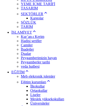
YEME İÇME TARİFİ
TASARIM
SEKTÖRLER
Kargolar
SÖZLÜK
TARIM
İSLAMİYET
Kur’an-ı Kerim
Hadisi şerifler
Camiler
İbadetler
Dualar
Peygamberimizin hayatı
Peygamberler tarihi
veda hutbesi
EĞİTİM
Meb elekronik işlemler
Eğitim kurumları
İlkokullar
Ortaokullar
Liseler
Meslek yüksekokulları
Üniversiteler