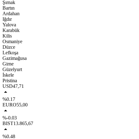
Şırnak
Bartın
Ardahan
Iğdır
Yalova
Karabük
Kilis
Osmaniye
Düzce
Lefkoşa
Gazimağusa
Girne
Güzelyurt
İskele
Pristina
USD
47,71
%0.17
EURO
55,00
%-0.03
BIST
13.865,67
%0.48