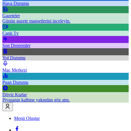
Hava Durumu
Gazeteler
Günün gazete manşetlerini inceleyin.
Canlı Tv
Son Depremler
Yol Durumu
Maç Merkezi
Puan Durumu
Döviz Kurlar
Piyasanın kalbine yakından göz atın.
Menü Oluştur