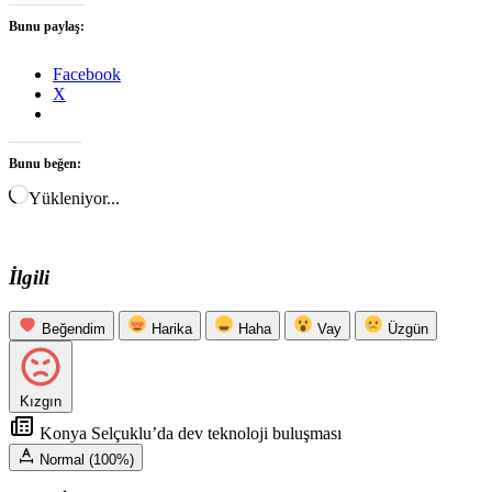
Bunu paylaş:
Facebook
X
Bunu beğen:
Yükleniyor...
İlgili
Beğendim
Harika
Haha
Vay
Üzgün
Kızgın
Konya Selçuklu’da dev teknoloji buluşması
Normal (100%)