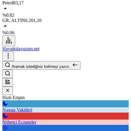
Petrol
83,17
%0.82
GR. ALTIN
6.201,10
%0.06
Hayatkılavuzum.net
Aramak istediğiniz kelimeyi yazın..
Hızlı Erişim
Namaz Vakitleri
Nöbetçi Eczaneler