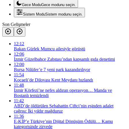
Gece Modu
Gece modunu seçin.
Sistem Modu
Sistem modunu seçin.
Son Gelişmeler
12:12
Bakan Gürlek Mumcu ailesiyle görüştü
12:06
İzmir Güzelbahçe Zabıtası’ndan kapsamlı gıda denetimi
12:00
Bursa Nilüfer’e 7 yeni park kazandırılıyor
11:54
Kocaeli’de Dilovası Kent Meydanı hızlandı
11:48
İzmir Körfezi’ne nefes aldıran operasyon… Manda ve
Bostanlı temizlendi
11:42
ABD’de öldürülen Sebahattin Çiftçi’nin eşinden adalet
çağrısı: İki yıldır mağduruz
11:36
E-KİP’e Türkiye’nin Dijital Dönüşüm Ödülü… Kamu
kategorisinde zirvede