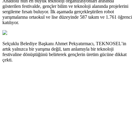
Anadolu’nun en büyük teknoloji organizasyonları arasında
gösterilen festivalde, gençler bilim ve teknoloji alanında projelerini
sergileme fırsatı buluyor. İlk aşamada gerçekleştirilen robot
yarışmalarına ortaokul ve lise düzeyinde 587 takım ve 1.761 öğrenci
katılıyor.
Selçuklu Belediye Başkanı Ahmet Pekyatırmacı, TEKNOSEL’in
artık yalnızca bir yarışma değil, tam anlamıyla bir teknoloji
festivaline dönüştüğünü belirterek gençlerin üretim gücüne dikkat
çekti.