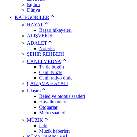
Eğitim
Dünya
KATEGORİLER
HAYAT
Başarı hikayeleri
ALIŞVERİŞ
ADALET
Noterler
ŞEHİR REHBERİ
CANLI MEDYA
Tv de bugün
Canlı tv izle
Canlı radyo dinle
ÇALIŞMA HAYATI
Ulaşım
Belediye otobüs saatleri
Havalimanları
Otogarlar
Metro saatleri
MÜZİK
ilahi
Müzik haberleri
RÜYA TABİRLERİ