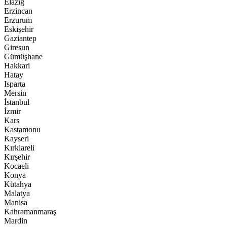
Elazığ
Erzincan
Erzurum
Eskişehir
Gaziantep
Giresun
Gümüşhane
Hakkari
Hatay
Isparta
Mersin
İstanbul
İzmir
Kars
Kastamonu
Kayseri
Kırklareli
Kırşehir
Kocaeli
Konya
Kütahya
Malatya
Manisa
Kahramanmaraş
Mardin