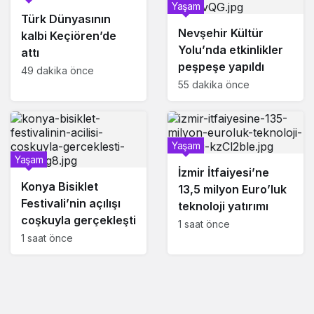
Yaşam
Türk Dünyasının
Nevşehir Kültür
kalbi Keçiören’de
Yolu’nda etkinlikler
attı
peşpeşe yapıldı
49 dakika önce
55 dakika önce
Yaşam
Yaşam
İzmir İtfaiyesi’ne
Konya Bisiklet
13,5 milyon Euro’luk
Festivali’nin açılışı
teknoloji yatırımı
coşkuyla gerçekleşti
1 saat önce
1 saat önce