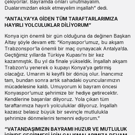
çekiyorlar. Bayramda onları unutmayalım.
Dualarımızdan eksik etmeyelim inşallah” dedi.
“ANTALYA’YA GİDEN TÜM TARAFTARLARIMIZA
HAYIRLI YOLCULUKLAR DİLİYORUM”
Konya için önemli bir gün olduğuna da değinen Başkan
Altay şöyle devam etti: “Konyaspor’umuz, bu akşam
Trabzonspor’la önemli bir maç oynayacak Antalya’da.
Geçtiğimiz yıllarda Türkiye Kupası’nı bir kez
kazanmıştık. Bu yıl da finale yükseldik. İnşallah akşam
Trabzon’u yenerek o kupayı Konya’ya getirmiş
olacağız. Umarım ki keyifli bir dönüş olur. İnancımız
tam, bundan sonra artık sahadaki oyuncularımızın
mücadelesine kaldı. Umuyorum ki bayram öncesi
Konyaspor’umuz şehrimize bir hediye getirecektir.
Kendilerine başarılar diliyoruz. Yola çıkan tüm
taraftarımıza hayırlı yolculuklar diliyoruz. İnşallah
kazasız belasız büyük bir sevinçle mutlulukla
şehrimize dönmelerini temenni ediyorum.”
“VATANDAŞIMIZIN BAYRAMI HUZUR VE MUTLULUK