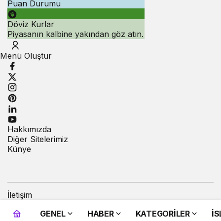
Puan Durumu
Döviz Kurlar
Piyasanın kalbine yakından göz atın.
Menü Oluştur
Hakkımızda
Diğer Sitelerimiz
Künye
İletişim
GENEL
HABER
KATEGORİLER
İ
ABB’den mevsimlik