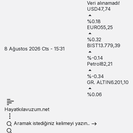
Veri alınamadı!
USD
47,74
%0.18
EURO
55,25
%0.32
BIST
13.779,39
8 Ağustos 2026 Cts - 15:31
%-0.14
Petrol
82,21
%-0.34
GR. ALTIN
6.201,10
%0.06
Hayatkılavuzum.net
Aramak istediğiniz kelimeyi yazın..