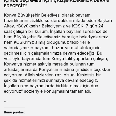
İÇİNDE GEÇİRMESİ İÇİN ÇALIŞMALARIMIZA DEVAM
EDECEĞİZ”
Konya Büyükşehir Belediyesi olarak bayram
hazırlıklarını titizlikle sürdürdüklerini ifade eden Başkan
Altay, “Büyükşehir Belediyemiz ve KOSKİ 7 gün 24
saat çalışan bir kurum. İnşallah bayram süresince de
hem Büyükşehir Belediyemiz hem ilçe belediyelerimiz
hem KOSKİ’miz almış olduğumuz tedbirlerle
vatandaşımızın bayramı huzur ve mutluluk içinde
geçirmesi için çalışmalarımıza devam edeceğiz. Bu
vesileyle bayramda tüm Konya tatil yaparken çalışan,
Konya’ya hizmet aşkıyla mesaide bulunan tüm
arkadaşlarıma da Konyalıların adına şimdiden teşekkür
ediyorum. Allah sizlerden razı olsun. Kesintisiz bir
şekilde hizmetlerimizi sunmaya devam edeceğiz.
İnşallah nice bayramlarda birlikte olmak için dua
ediyoruz” sözleriyle konuşmasını tamamladı.
…
Bunu paylaş: