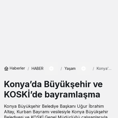
Haberler
HABER
Yaşam
Konya’da
Büyükşehir
ve
Konya’da Büyükşehir ve
KOSKİ’de
bayramlaşm
KOSKİ’de bayramlaşma
Konya Büyükşehir Belediye Başkanı Uğur İbrahim
Altay, Kurban Bayramı vesilesiyle Konya Büyükşehir
Belediyesi ve KOSKİ Genel Müdürlüğü çalışanlarıyla