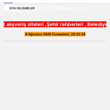
15:12
tarım işçilerine sağlık
SON GELIŞMELER
buluşması
eleri ,Şehir rehberleri , Belediye Otobüs,Metr