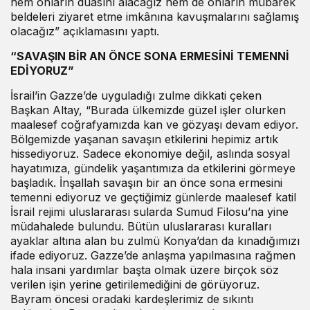
hem onların duasını alacağız hem de onların mübarek
beldeleri ziyaret etme imkânına kavuşmalarını sağlamış
olacağız” açıklamasını yaptı.
“SAVAŞIN BİR AN ÖNCE SONA ERMESİNİ TEMENNİ
EDİYORUZ”
İsrail’in Gazze’de uyguladığı zulme dikkati çeken
Başkan Altay, “Burada ülkemizde güzel işler olurken
maalesef coğrafyamızda kan ve gözyaşı devam ediyor.
Bölgemizde yaşanan savaşın etkilerini hepimiz artık
hissediyoruz. Sadece ekonomiye değil, aslında sosyal
hayatımıza, gündelik yaşantımıza da etkilerini görmeye
başladık. İnşallah savaşın bir an önce sona ermesini
temenni ediyoruz ve geçtiğimiz günlerde maalesef katil
İsrail rejimi uluslararası sularda Sumud Filosu’na yine
müdahalede bulundu. Bütün uluslararası kuralları
ayaklar altına alan bu zulmü Konya’dan da kınadığımızı
ifade ediyoruz. Gazze’de anlaşma yapılmasına rağmen
hala insani yardımlar başta olmak üzere birçok söz
verilen işin yerine getirilemediğini de görüyoruz.
Bayram öncesi oradaki kardeşlerimiz de sıkıntı