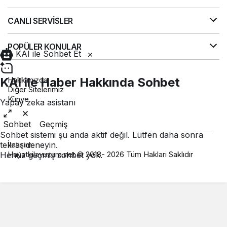
CANLI SERVİSLER
POPÜLER KONULAR
KAI ile Sohbet Et
Hakkımızda
KAI ile Haber Hakkında Sohbet
Diğer Sitelerimiz
Künye
Yapay zeka asistanı
Sohbet
Geçmiş
Sohbet sistemi şu anda aktif değil. Lütfen daha sonra
İletişim
tekrar deneyin.
Hayatkilavuzum.net © 2018- 2026 Tüm Hakları Saklıdır
Henüz geçmiş sohbet yok.