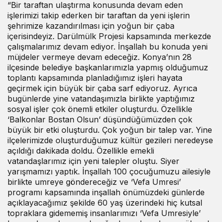
“Bir taraftan ulaştırma konusunda devam eden
işlerimizi takip ederken bir taraftan da yeni işlerin
şehrimize kazandırılması için yoğun bir çaba
içerisindeyiz. Darülmülk Projesi kapsamında merkezde
çalışmalarımız devam ediyor. İnşallah bu konuda yeni
müjdeler vermeye devam edeceğiz. Konya’nın 28
ilçesinde belediye başkanlarımızla yapmış olduğumuz
toplantı kapsamında planladığımız işleri hayata
geçirmek için büyük bir çaba sarf ediyoruz. Ayrıca
bugünlerde yine vatandaşımızla birlikte yaptığımız
sosyal işler çok önemli etkiler oluşturdu. Özellikle
‘Balkonlar Bostan Olsun’ düşündüğümüzden çok
büyük bir etki oluşturdu. Çok yoğun bir talep var. Yine
ilçelerimizde oluşturduğumuz kültür gezileri neredeyse
açıldığı dakikada doldu. Özellikle emekli
vatandaşlarımız için yeni talepler oluştu. Siyer
yarışmamızı yaptık. İnşallah 100 çocuğumuzu ailesiyle
birlikte umreye göndereceğiz ve ‘Vefa Umresi’
programı kapsamında inşallah önümüzdeki günlerde
açıklayacağımız şekilde 60 yaş üzerindeki hiç kutsal
topraklara gidememiş insanlarımızı ‘Vefa Umresiyle’