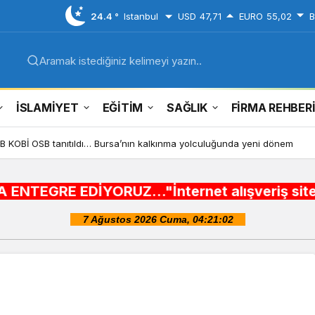
24.4 °
Istanbul
USD
47,71
EURO
55,02
B
Aramak istediğiniz kelimeyi yazın..
İSLAMİYET
EĞİTİM
SAĞLIK
FİRMA REHBER
 KOBİ OSB tanıtıldı… Bursa’nın kalkınma yolculuğunda yeni dönem
RUZ..."İnternet alışveriş siteleri ,Şehir rehb