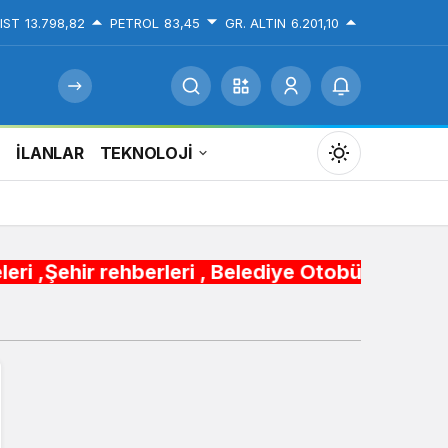
IST
13.798,82
PETROL
83,45
GR. ALTIN
6.201,10
İ
İLANLAR
TEKNOLOJİ
Mod
değiştir
erleri , Belediye Otobüs,Metro,Tren saatleri ,
Gündüz Modu
Gündüz modunu seçin.
Gece Modu
Gece modunu seçin.