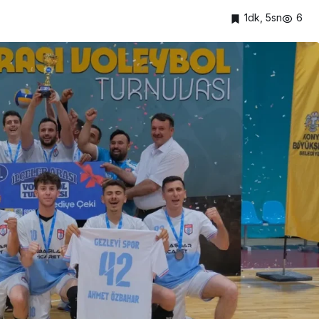
1dk, 5sn
6