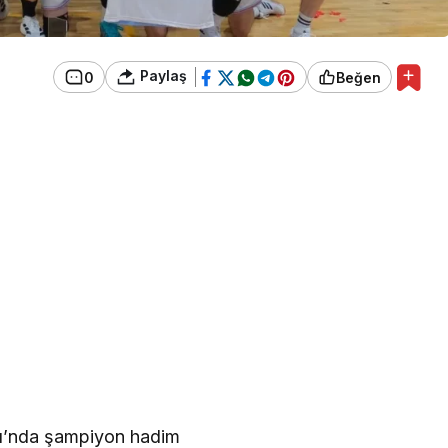
Paylaş
0
Beğen
sı’nda şampiyon hadim