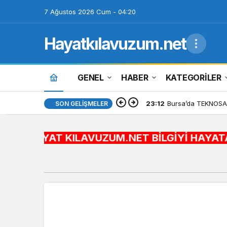
7 Ağustos 2026 Cum - 04:20
Hayatkılavuzum.net
GENEL
HABER
KATEGORİLER
23:12
Bursa’da TEKNOSAB
SON GELIŞMELER
YAT KILAVUZUM.NET BİLGİYİ HAYATA ENTEGRE EDİYO