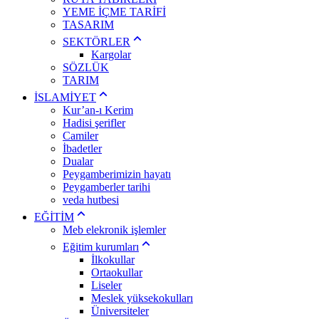
YEME İÇME TARİFİ
TASARIM
SEKTÖRLER
Kargolar
SÖZLÜK
TARIM
İSLAMİYET
Kur’an-ı Kerim
Hadisi şerifler
Camiler
İbadetler
Dualar
Peygamberimizin hayatı
Peygamberler tarihi
veda hutbesi
EĞİTİM
Meb elekronik işlemler
Eğitim kurumları
İlkokullar
Ortaokullar
Liseler
Meslek yüksekokulları
Üniversiteler