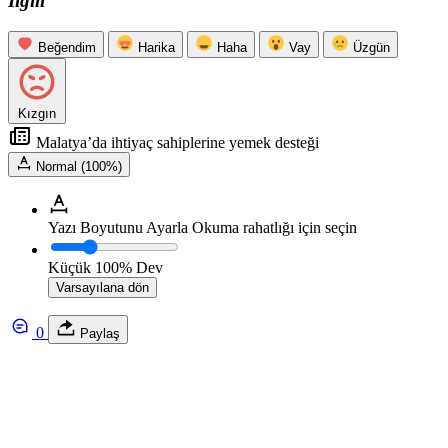
İlgili
Beğendim
Harika
Haha
Vay
Üzgün
Kızgın
Malatya’da ihtiyaç sahiplerine yemek desteği
Normal (100%)
Yazı Boyutunu Ayarla
Okuma rahatlığı için seçin
Küçük
100%
Dev
Varsayılana dön
0
Paylaş