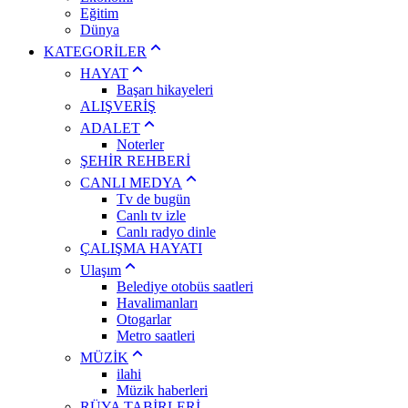
Eğitim
Dünya
KATEGORİLER
HAYAT
Başarı hikayeleri
ALIŞVERİŞ
ADALET
Noterler
ŞEHİR REHBERİ
CANLI MEDYA
Tv de bugün
Canlı tv izle
Canlı radyo dinle
ÇALIŞMA HAYATI
Ulaşım
Belediye otobüs saatleri
Havalimanları
Otogarlar
Metro saatleri
MÜZİK
ilahi
Müzik haberleri
RÜYA TABİRLERİ