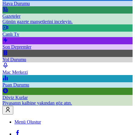
Hava Durumu
Gazeteler
Günün gazete manşetlerini inceleyin.
Canlı Tv
Son Depremler
Yol Durumu
Maç Merkezi
Puan Durumu
Döviz Kurlar
Piyasanın kalbine yakından göz atın.
Menü Oluştur