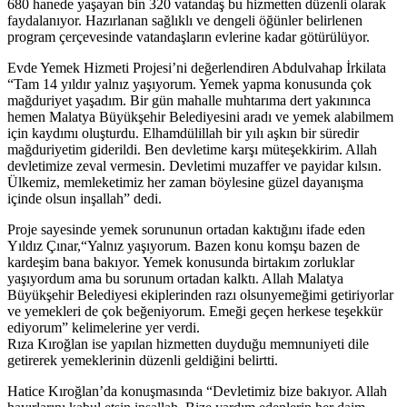
680 hanede yaşayan bin 320 vatandaş bu hizmetten düzenli olarak
faydalanıyor. Hazırlanan sağlıklı ve dengeli öğünler belirlenen
program çerçevesinde vatandaşların evlerine kadar götürülüyor.
Evde Yemek Hizmeti Projesi’ni değerlendiren Abdulvahap İrkilata
“Tam 14 yıldır yalnız yaşıyorum. Yemek yapma konusunda çok
mağduriyet yaşadım. Bir gün mahalle muhtarıma dert yakınınca
hemen Malatya Büyükşehir Belediyesini aradı ve yemek alabilmem
için kaydımı oluşturdu. Elhamdülillah bir yılı aşkın bir süredir
mağduriyetim giderildi. Ben devletime karşı müteşekkirim. Allah
devletimize zeval vermesin. Devletimi muzaffer ve payidar kılsın.
Ülkemiz, memleketimiz her zaman böylesine güzel dayanışma
içinde olsun inşallah” dedi.
Proje sayesinde yemek sorununun ortadan kaktığını ifade eden
Yıldız Çınar,“Yalnız yaşıyorum. Bazen konu komşu bazen de
kardeşim bana bakıyor. Yemek konusunda birtakım zorluklar
yaşıyordum ama bu sorunum ortadan kalktı. Allah Malatya
Büyükşehir Belediyesi ekiplerinden razı olsunyemeğimi getiriyorlar
ve yemekleri de çok beğeniyorum. Emeği geçen herkese teşekkür
ediyorum” kelimelerine yer verdi.
Rıza Kıroğlan ise yapılan hizmetten duyduğu memnuniyeti dile
getirerek yemeklerinin düzenli geldiğini belirtti.
Hatice Kıroğlan’da konuşmasında “Devletimiz bize bakıyor. Allah