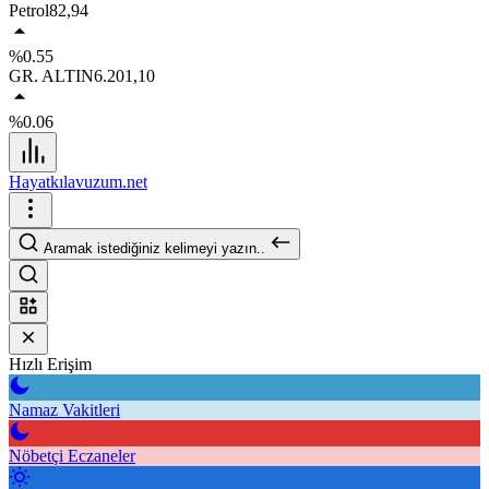
Petrol
82,94
%0.55
GR. ALTIN
6.201,10
%0.06
Hayatkılavuzum.net
Aramak istediğiniz kelimeyi yazın..
Hızlı Erişim
Namaz Vakitleri
Nöbetçi Eczaneler