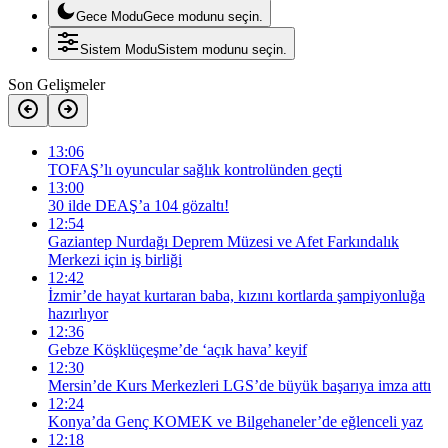
Gece Modu
Gece modunu seçin.
Sistem Modu
Sistem modunu seçin.
Son Gelişmeler
13:06
TOFAŞ’lı oyuncular sağlık kontrolünden geçti
13:00
30 ilde DEAŞ’a 104 gözaltı!
12:54
Gaziantep Nurdağı Deprem Müzesi ve Afet Farkındalık
Merkezi için iş birliği
12:42
İzmir’de hayat kurtaran baba, kızını kortlarda şampiyonluğa
hazırlıyor
12:36
Gebze Köşklüçeşme’de ‘açık hava’ keyif
12:30
Mersin’de Kurs Merkezleri LGS’de büyük başarıya imza attı
12:24
Konya’da Genç KOMEK ve Bilgehaneler’de eğlenceli yaz
12:18