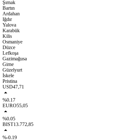
Şırnak
Bartın
Ardahan
Iğdır
Yalova
Karabük
Kilis
Osmaniye
Düzce
Lefkoşa
Gazimağusa
Girne
Güzelyurt
İskele
Pristina
USD
47,71
%0.17
EURO
55,05
%0.05
BIST
13.772,85
%-0.19