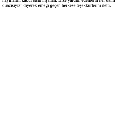
hayırlarını kabul etsin inşallah. Bize yardım edenlerin her daim
duacısıyız” diyerek emeği geçen herkese teşekkürlerini iletti.