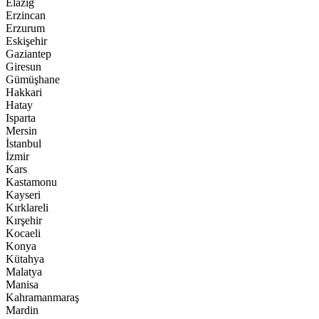
Elazığ
Erzincan
Erzurum
Eskişehir
Gaziantep
Giresun
Gümüşhane
Hakkari
Hatay
Isparta
Mersin
İstanbul
İzmir
Kars
Kastamonu
Kayseri
Kırklareli
Kırşehir
Kocaeli
Konya
Kütahya
Malatya
Manisa
Kahramanmaraş
Mardin