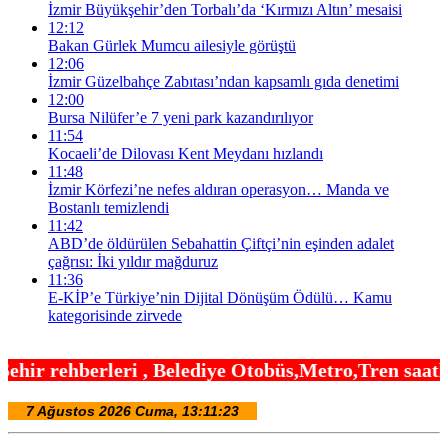
İzmir Büyükşehir’den Torbalı’da ‘Kırmızı Altın’ mesaisi
12:12
Bakan Gürlek Mumcu ailesiyle görüştü
12:06
İzmir Güzelbahçe Zabıtası’ndan kapsamlı gıda denetimi
12:00
Bursa Nilüfer’e 7 yeni park kazandırılıyor
11:54
Kocaeli’de Dilovası Kent Meydanı hızlandı
11:48
İzmir Körfezi’ne nefes aldıran operasyon… Manda ve
Bostanlı temizlendi
11:42
ABD’de öldürülen Sebahattin Çiftçi’nin eşinden adalet
çağrısı: İki yıldır mağduruz
11:36
E-KİP’e Türkiye’nin Dijital Dönüşüm Ödülü… Kamu
kategorisinde zirvede
Belediye Otobüs,Metro,Tren saatleri ,Hastaneler, O