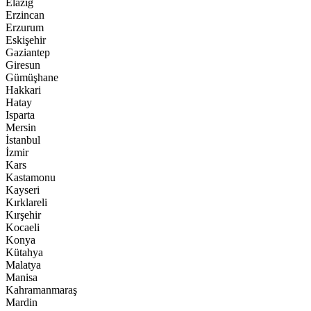
Elazığ
Erzincan
Erzurum
Eskişehir
Gaziantep
Giresun
Gümüşhane
Hakkari
Hatay
Isparta
Mersin
İstanbul
İzmir
Kars
Kastamonu
Kayseri
Kırklareli
Kırşehir
Kocaeli
Konya
Kütahya
Malatya
Manisa
Kahramanmaraş
Mardin