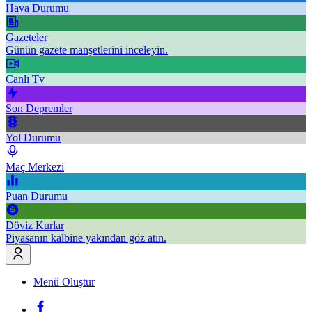
Hava Durumu
Gazeteler
Günün gazete manşetlerini inceleyin.
Canlı Tv
Son Depremler
Yol Durumu
Maç Merkezi
Puan Durumu
Döviz Kurlar
Piyasanın kalbine yakından göz atın.
Menü Oluştur