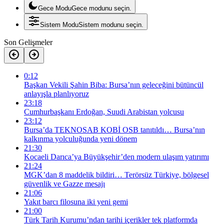
Gece Modu
Gece modunu seçin.
Sistem Modu
Sistem modunu seçin.
Son Gelişmeler
0:12
Başkan Vekili Şahin Biba: Bursa’nın geleceğini bütüncül
anlayışla planlıyoruz
23:18
Cumhurbaşkanı Erdoğan, Suudi Arabistan yolcusu
23:12
Bursa’da TEKNOSAB KOBİ OSB tanıtıldı… Bursa’nın
kalkınma yolculuğunda yeni dönem
21:30
Kocaeli Darıca’ya Büyükşehir’den modern ulaşım yatırımı
21:24
MGK’dan 8 maddelik bildiri… Terörsüz Türkiye, bölgesel
güvenlik ve Gazze mesajı
21:06
Yakıt barcı filosuna iki yeni gemi
21:00
Türk Tarih Kurumu’ndan tarihi içerikler tek platformda