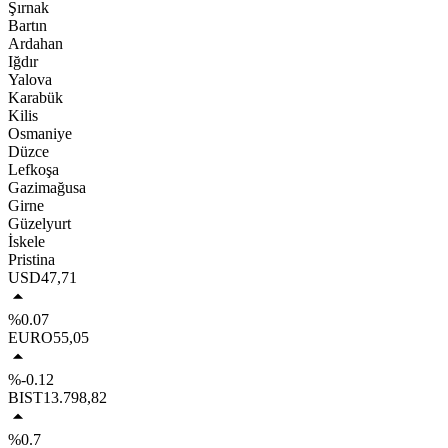
Şırnak
Bartın
Ardahan
Iğdır
Yalova
Karabük
Kilis
Osmaniye
Düzce
Lefkoşa
Gazimağusa
Girne
Güzelyurt
İskele
Pristina
USD
47,71
%0.07
EURO
55,05
%-0.12
BIST
13.798,82
%0.7