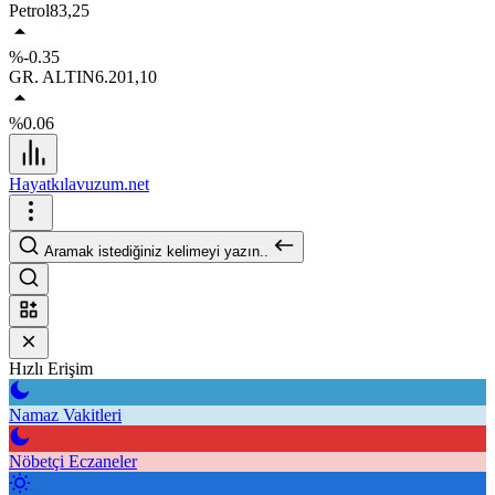
Petrol
83,25
%-0.35
GR. ALTIN
6.201,10
%0.06
Hayatkılavuzum.net
Aramak istediğiniz kelimeyi yazın..
Hızlı Erişim
Namaz Vakitleri
Nöbetçi Eczaneler