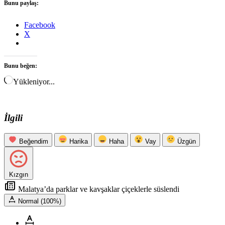
Bunu paylaş:
Facebook
X
Bunu beğen:
Yükleniyor...
İlgili
Beğendim
Harika
Haha
Vay
Üzgün
Kızgın
Malatya’da parklar ve kavşaklar çiçeklerle süslendi
Normal (100%)