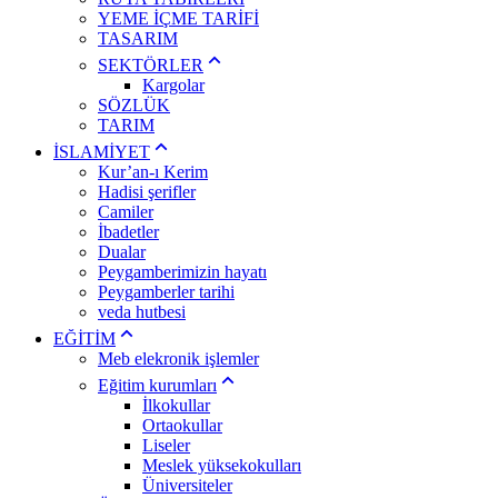
YEME İÇME TARİFİ
TASARIM
SEKTÖRLER
Kargolar
SÖZLÜK
TARIM
İSLAMİYET
Kur’an-ı Kerim
Hadisi şerifler
Camiler
İbadetler
Dualar
Peygamberimizin hayatı
Peygamberler tarihi
veda hutbesi
EĞİTİM
Meb elekronik işlemler
Eğitim kurumları
İlkokullar
Ortaokullar
Liseler
Meslek yüksekokulları
Üniversiteler