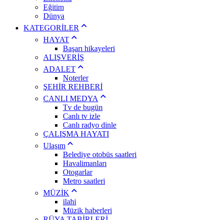
Eğitim
Dünya
KATEGORİLER
HAYAT
Başarı hikayeleri
ALIŞVERİŞ
ADALET
Noterler
ŞEHİR REHBERİ
CANLI MEDYA
Tv de bugün
Canlı tv izle
Canlı radyo dinle
ÇALIŞMA HAYATI
Ulaşım
Belediye otobüs saatleri
Havalimanları
Otogarlar
Metro saatleri
MÜZİK
ilahi
Müzik haberleri
RÜYA TABİRLERİ