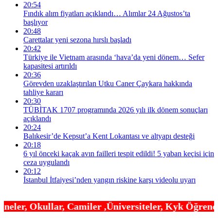
20:54
Fındık alım fiyatları açıklandı… Alımlar 24 Ağustos’ta
başlıyor
20:48
Carettalar yeni sezona hırslı başladı
20:42
Türkiye ile Vietnam arasında ‘hava’da yeni dönem… Sefer
kapasitesi artırıldı
20:36
Görevden uzaklaştırılan Utku Caner Çaykara hakkında
tahliye kararı
20:30
TÜBİTAK 1707 programında 2026 yılı ilk dönem sonuçları
açıklandı
20:24
Balıkesir’de Kepsut’a Kent Lokantası ve altyapı desteği
20:18
6 yıl önceki kaçak avın failleri tespit edildi! 5 yaban keçisi için
ceza uygulandı
20:12
İstanbul İtfaiyesi’nden yangın riskine karşı videolu uyarı
Camiler ,Üniversiteler, Kyk Öğrenci yurtları , Ot