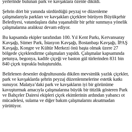
yerlerinde bulunan park ve kavşaklara özenle dikildi.
Şehrin dört bir yanında sürdürdüğü peyzaj ve düzenleme
çalışmalarıyla parkları ve kavşakları çiçeklere bürüyen Büyükşehir
Belediyesi, vatandaşlara daha yaşanabilir bir şehir sunmaya yönelik
çalışmalarına aralıksız devam ediyor.
Bu kapsamda ekipler tarafından 100. Yıl Kent Parkı, Kervansaray
Kavşağı, Sümer Park, İstasyon Kavşağı, Bostanbaşı Kavşağı, İPAŞ
Kavşağı, Kongre ve Kültür Merkezi önü başta olmak üzere 27
bölgede çiçeklendirme çalışmaları yapıldı. Çalışmalar kapsamında
petunya, begonya, kadife çiçeği ve baston gül türlerinden 831 bin
840 çiçek toprakla buluşturuldu.
Belirlenen desenler doğrultusunda dikilen mevsimlik yazlık çiçekler,
park ve kavşaklarda şehrin peyzaj düzenlenmelerine estetik katkı
sunuyor. Malatya’daki park ve kavşakların iyi bir görünüme
kavuşturmak amacıyla çalışmalarına büyük bir titizlik gösteren Park
ve Bahçeler Dairesi ekipleri çiçek ekimlerinin ardından yabancı ot
mücadelesi, sulama ve diğer bakım çalışmalarını aksatmadan
yürütüyor.