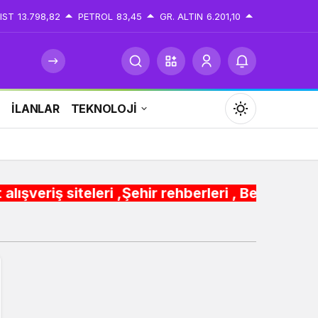
IST
13.798,82
PETROL
83,45
GR. ALTIN
6.201,10
İ
İLANLAR
TEKNOLOJİ
Mod
değiştir
,Şehir rehberleri , Belediye Otobüs,Metro,Tren 
Gündüz Modu
Gündüz modunu seçin.
Gece Modu
Gece modunu seçin.