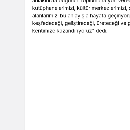
ahlakınızla bugünün toplumuna yön verece
kütüphanelerimizi, kültür merkezlerimizi, 
alanlarımızı bu anlayışla hayata geçiriyor
keşfedeceği, geliştireceği, üreteceği ve 
kentimize kazandırıyoruz” dedi.