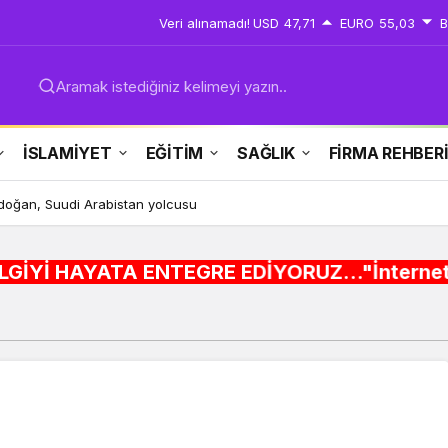
Veri alınamadı!
USD
47,71
EURO
55,03
B
Aramak istediğiniz kelimeyi yazın..
İSLAMİYET
EĞİTİM
SAĞLIK
FİRMA REHBER
 KOBİ OSB tanıtıldı… Bursa’nın kalkınma yolculuğunda yeni dönem
TEGRE EDİYORUZ..."İnternet alışveriş siteleri 