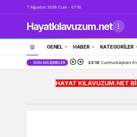
7 Ağustos 2026 Cum - 07:10
Hayatkılavuzum.net
GENEL
HABER
KATEGORİLER
23:12
Bursa’da TEKNOSAB
SON GELIŞMELER
HAYAT KILAVUZUM.NET BİLGİYİ HAYATA EN