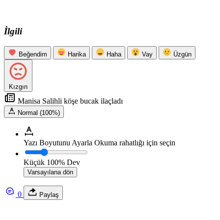
İlgili
Beğendim
Harika
Haha
Vay
Üzgün
Kızgın
Manisa Salihli köşe bucak ilaçladı
Normal (100%)
Yazı Boyutunu Ayarla
Okuma rahatlığı için seçin
Küçük
100%
Dev
Varsayılana dön
0
Paylaş