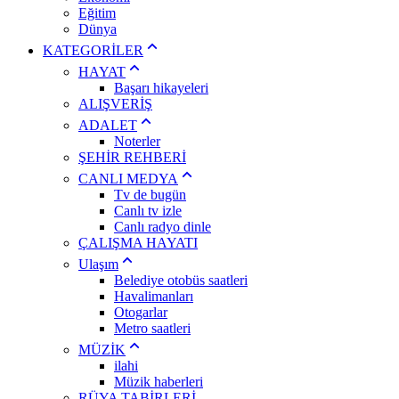
Eğitim
Dünya
KATEGORİLER
HAYAT
Başarı hikayeleri
ALIŞVERİŞ
ADALET
Noterler
ŞEHİR REHBERİ
CANLI MEDYA
Tv de bugün
Canlı tv izle
Canlı radyo dinle
ÇALIŞMA HAYATI
Ulaşım
Belediye otobüs saatleri
Havalimanları
Otogarlar
Metro saatleri
MÜZİK
ilahi
Müzik haberleri
RÜYA TABİRLERİ