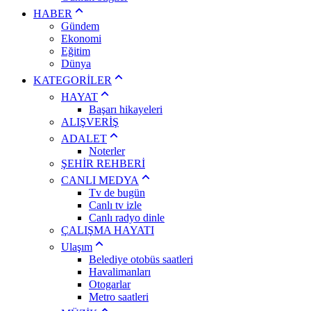
HABER
Gündem
Ekonomi
Eğitim
Dünya
KATEGORİLER
HAYAT
Başarı hikayeleri
ALIŞVERİŞ
ADALET
Noterler
ŞEHİR REHBERİ
CANLI MEDYA
Tv de bugün
Canlı tv izle
Canlı radyo dinle
ÇALIŞMA HAYATI
Ulaşım
Belediye otobüs saatleri
Havalimanları
Otogarlar
Metro saatleri