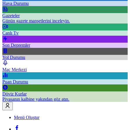
Hava Durumu
Gazeteler
Günün gazete manşetlerini inceleyin.
Canlı Tv
Son Depremler
Yol Durumu
Maç Merkezi
Puan Durumu
Döviz Kurlar
Piyasanın kalbine yakından göz atın.
Menü Oluştur