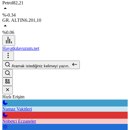
Petrol
82,21
%-0.34
GR. ALTIN
6.201,10
%0.06
Hayatkılavuzum.net
Aramak istediğiniz kelimeyi yazın..
Hızlı Erişim
Namaz Vakitleri
Nöbetçi Eczaneler