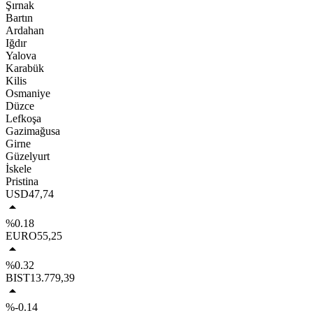
Şırnak
Bartın
Ardahan
Iğdır
Yalova
Karabük
Kilis
Osmaniye
Düzce
Lefkoşa
Gazimağusa
Girne
Güzelyurt
İskele
Pristina
USD
47,74
%0.18
EURO
55,25
%0.32
BIST
13.779,39
%-0.14