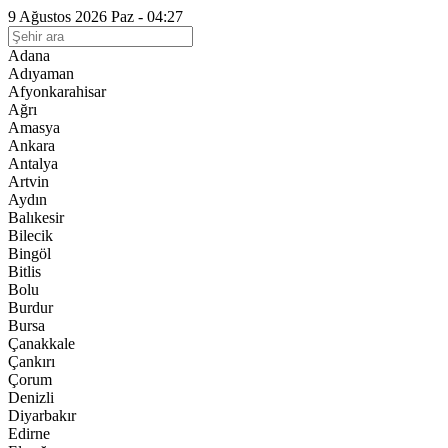
9 Ağustos 2026 Paz - 04:27
Adana
Adıyaman
Afyonkarahisar
Ağrı
Amasya
Ankara
Antalya
Artvin
Aydın
Balıkesir
Bilecik
Bingöl
Bitlis
Bolu
Burdur
Bursa
Çanakkale
Çankırı
Çorum
Denizli
Diyarbakır
Edirne