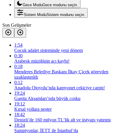
Gece Modu
Gece modunu seçin.
Sistem Modu
Sistem modunu seçin.
Son Gelişmeler
1:54
Çocuk adalet sisteminde yeni dönem
0:30
Arabesk müziğinin acı kaybı!
0:18
Menderes Belediye Başkanı İlkay Çiçek görevden
uzaklaştırıldı
0:12
Anadolu Otoyolu’nda kamyonet çekiciye çarptı!
19:24
Ganita Akşamları’nda büyük coşku
19:12
Kırsal yollara neşter
18:42
Denizli’de 160 milyon TL’lik alt ve üstyapı yatırımı
18:24
Şampiyonlar, İETT ile İstanbul’da