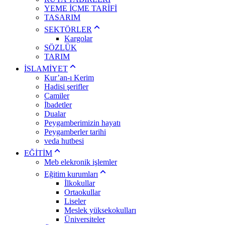
YEME İÇME TARİFİ
TASARIM
SEKTÖRLER
Kargolar
SÖZLÜK
TARIM
İSLAMİYET
Kur’an-ı Kerim
Hadisi şerifler
Camiler
İbadetler
Dualar
Peygamberimizin hayatı
Peygamberler tarihi
veda hutbesi
EĞİTİM
Meb elekronik işlemler
Eğitim kurumları
İlkokullar
Ortaokullar
Liseler
Meslek yüksekokulları
Üniversiteler