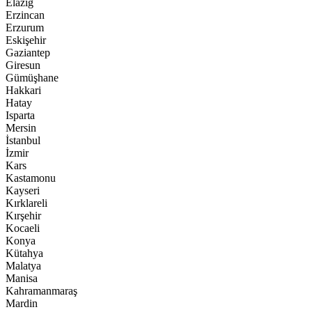
Elazığ
Erzincan
Erzurum
Eskişehir
Gaziantep
Giresun
Gümüşhane
Hakkari
Hatay
Isparta
Mersin
İstanbul
İzmir
Kars
Kastamonu
Kayseri
Kırklareli
Kırşehir
Kocaeli
Konya
Kütahya
Malatya
Manisa
Kahramanmaraş
Mardin