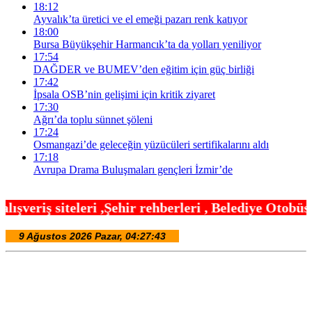
18:12
Ayvalık’ta üretici ve el emeği pazarı renk katıyor
18:00
Bursa Büyükşehir Harmancık’ta da yolları yeniliyor
17:54
DAĞDER ve BUMEV’den eğitim için güç birliği
17:42
İpsala OSB’nin gelişimi için kritik ziyaret
17:30
Ağrı’da toplu sünnet şöleni
17:24
Osmangazi’de geleceğin yüzücüleri sertifikalarını aldı
17:18
Avrupa Drama Buluşmaları gençleri İzmir’de
hir rehberleri , Belediye Otobüs,Metro,Tren saatle