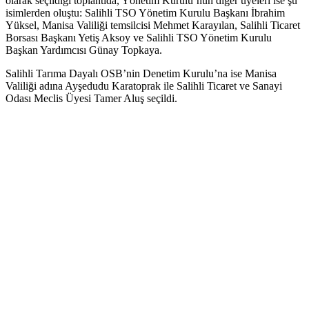
olarak seçildiği toplantıda, Yönetim Kurulu’nun diğer üyeleri ise şu
isimlerden oluştu: Salihli TSO Yönetim Kurulu Başkanı İbrahim
Yüksel, Manisa Valiliği temsilcisi Mehmet Karayılan, Salihli Ticaret
Borsası Başkanı Yetiş Aksoy ve Salihli TSO Yönetim Kurulu
Başkan Yardımcısı Günay Topkaya.
Salihli Tarıma Dayalı OSB’nin Denetim Kurulu’na ise Manisa
Valiliği adına Ayşedudu Karatoprak ile Salihli Ticaret ve Sanayi
Odası Meclis Üyesi Tamer Aluş seçildi.