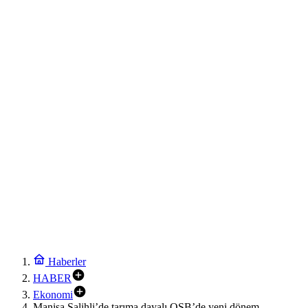
Haberler
HABER
Ekonomi
Manisa Salihli’de tarıma dayalı OSB’de yeni dönem