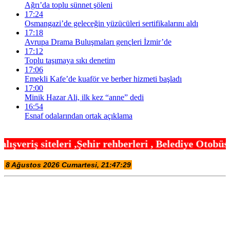
Ağrı’da toplu sünnet şöleni
17:24
Osmangazi’de geleceğin yüzücüleri sertifikalarını aldı
17:18
Avrupa Drama Buluşmaları gençleri İzmir’de
17:12
Toplu taşımaya sıkı denetim
17:06
Emekli Kafe’de kuaför ve berber hizmeti başladı
17:00
Minik Hazar Ali, ilk kez “anne” dedi
16:54
Esnaf odalarından ortak açıklama
hir rehberleri , Belediye Otobüs,Metro,Tren saatle