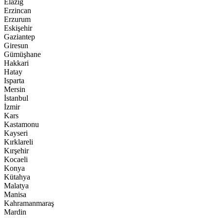
Elazığ
Erzincan
Erzurum
Eskişehir
Gaziantep
Giresun
Gümüşhane
Hakkari
Hatay
Isparta
Mersin
İstanbul
İzmir
Kars
Kastamonu
Kayseri
Kırklareli
Kırşehir
Kocaeli
Konya
Kütahya
Malatya
Manisa
Kahramanmaraş
Mardin