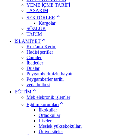
YEME İÇME TARİFİ
TASARIM
SEKTÖRLER
Kargolar
SÖZLÜK
TARIM
İSLAMİYET
Kur’an-ı Kerim
Hadisi şerifler
Camiler
İbadetler
Dualar
Peygamberimizin hayatı
Peygamberler tarihi
veda hutbesi
EĞİTİM
Meb elekronik işlemler
Eğitim kurumları
İlkokullar
Ortaokullar
Liseler
Meslek yüksekokulları
Üniversiteler