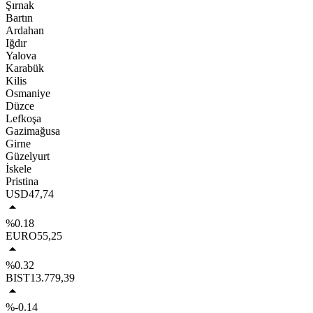
Şırnak
Bartın
Ardahan
Iğdır
Yalova
Karabük
Kilis
Osmaniye
Düzce
Lefkoşa
Gazimağusa
Girne
Güzelyurt
İskele
Pristina
USD
47,74
%0.18
EURO
55,25
%0.32
BIST
13.779,39
%-0.14