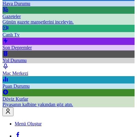
Hava Durumu
Gazeteler
Günün gazete manşetlerini inceleyin.
Canlı Tv
Son Depremler
Yol Durumu
Maç Merkezi
Puan Durumu
Döviz Kurlar
Piyasanın kalbine yakından göz atın.
Menü Oluştur