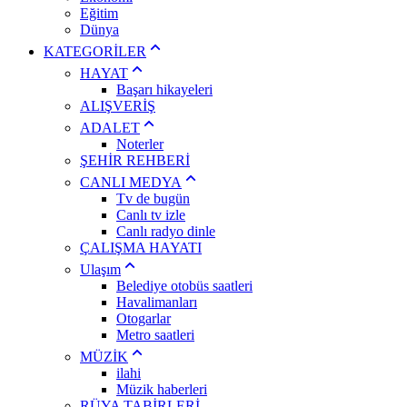
Eğitim
Dünya
KATEGORİLER
HAYAT
Başarı hikayeleri
ALIŞVERİŞ
ADALET
Noterler
ŞEHİR REHBERİ
CANLI MEDYA
Tv de bugün
Canlı tv izle
Canlı radyo dinle
ÇALIŞMA HAYATI
Ulaşım
Belediye otobüs saatleri
Havalimanları
Otogarlar
Metro saatleri
MÜZİK
ilahi
Müzik haberleri
RÜYA TABİRLERİ