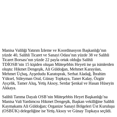
Manisa Valiliği Yatırım İzleme ve Koordinasyon Başkanlığı’nın
yüzde 40, Salihli Ticaret ve Sanayi Odası’nın yüzde 38 ve Salihli
Ticaret Borsası’nın yüzde 22 payla ortak olduğu Salihli
TDİOSB’nin 15 kişiden oluşan Müteşebbis Heyeti ise şu isimlerden
oluştu: Hikmet Dengeşik, Ali Güldoğan, Mehmet Karayılan,
Mehmet Üçbaş, Ayşedudu Karatoprak, Serhat Aladağ, İbrahim
Yüksel, Süleyman Oral, Günay Topkaya, Taner Kalay, Özgür
Ayçelik, Tamer Aluş, Yetiş Aksoy, Serdar Şenkal ve Hasan Hüseyin
Akkaya.
Salihli Tarıma Dayalı OSB’nin Müteşebbis Heyet Başkanlığı’na
Manisa Vali Yardımcısı Hikmet Dengeşik, Başkan vekilliğine Salihli
Kaymakamı Ali Güldoğan; Organize Sanayi Bölgeleri Üst Kuruluşu
(OSBÜK) delegeliğine ise Yetiş Aksoy ve Günay Topkaya seçildi.