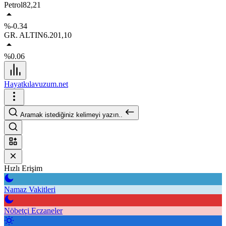
Petrol
82,21
%-0.34
GR. ALTIN
6.201,10
%0.06
Hayatkılavuzum.net
Aramak istediğiniz kelimeyi yazın..
Hızlı Erişim
Namaz Vakitleri
Nöbetçi Eczaneler