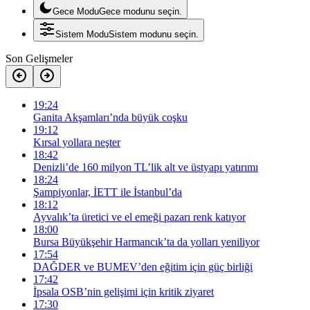
Gece Modu
Gece modunu seçin.
Sistem Modu
Sistem modunu seçin.
Son Gelişmeler
19:24
Ganita Akşamları’nda büyük coşku
19:12
Kırsal yollara neşter
18:42
Denizli’de 160 milyon TL’lik alt ve üstyapı yatırımı
18:24
Şampiyonlar, İETT ile İstanbul’da
18:12
Ayvalık’ta üretici ve el emeği pazarı renk katıyor
18:00
Bursa Büyükşehir Harmancık’ta da yolları yeniliyor
17:54
DAĞDER ve BUMEV’den eğitim için güç birliği
17:42
İpsala OSB’nin gelişimi için kritik ziyaret
17:30