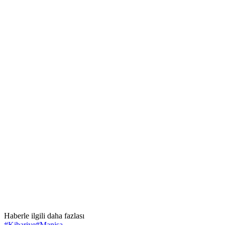
Haberle ilgili daha fazlası
#
Kibariye
#
Manisa