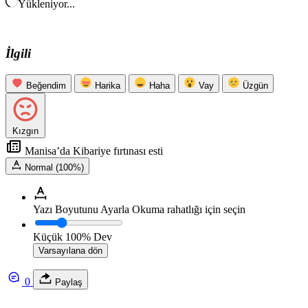
Yükleniyor...
İlgili
Beğendim
Harika
Haha
Vay
Üzgün
Kızgın
Manisa’da Kibariye fırtınası esti
Normal (100%)
Yazı Boyutunu Ayarla
Okuma rahatlığı için seçin
Küçük
100%
Dev
Varsayılana dön
0
Paylaş