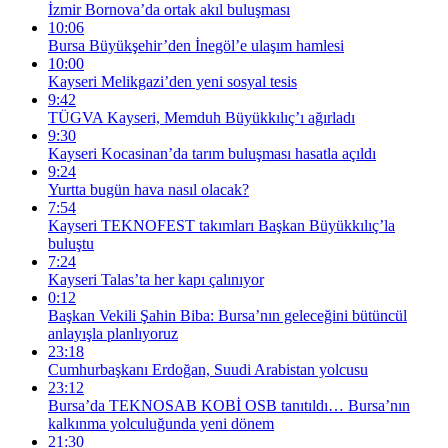
İzmir Bornova’da ortak akıl buluşması
10:06
Bursa Büyükşehir’den İnegöl’e ulaşım hamlesi
10:00
Kayseri Melikgazi’den yeni sosyal tesis
9:42
TÜGVA Kayseri, Memduh Büyükkılıç’ı ağırladı
9:30
Kayseri Kocasinan’da tarım buluşması hasatla açıldı
9:24
Yurtta bugün hava nasıl olacak?
7:54
Kayseri TEKNOFEST takımları Başkan Büyükkılıç’la
buluştu
7:24
Kayseri Talas’ta her kapı çalınıyor
0:12
Başkan Vekili Şahin Biba: Bursa’nın geleceğini bütüncül
anlayışla planlıyoruz
23:18
Cumhurbaşkanı Erdoğan, Suudi Arabistan yolcusu
23:12
Bursa’da TEKNOSAB KOBİ OSB tanıtıldı… Bursa’nın
kalkınma yolculuğunda yeni dönem
21:30