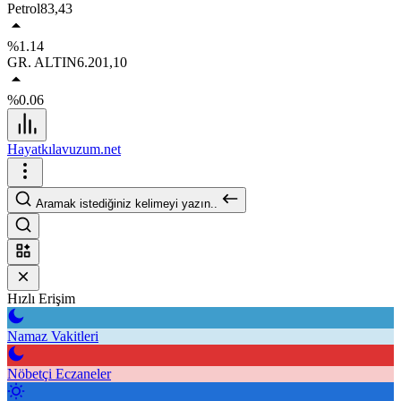
Petrol
83,43
%1.14
GR. ALTIN
6.201,10
%0.06
Hayatkılavuzum.net
Aramak istediğiniz kelimeyi yazın..
Hızlı Erişim
Namaz Vakitleri
Nöbetçi Eczaneler