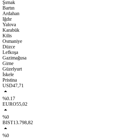
Şırnak
Bartın
Ardahan
Iğdır
Yalova
Karabük
Kilis
Osmaniye
Düzce
Lefkoşa
Gazimağusa
Girne
Güzelyurt
İskele
Pristina
USD
47,71
%0.17
EURO
55,02
%0
BIST
13.798,82
%0