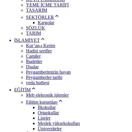
YEME İÇME TARİFİ
TASARIM
SEKTÖRLER
Kargolar
SÖZLÜK
TARIM
İSLAMİYET
Kur’an-ı Kerim
Hadisi şerifler
Camiler
İbadetler
Dualar
Peygamberimizin hayatı
Peygamberler tarihi
veda hutbesi
EĞİTİM
Meb elekronik işlemler
Eğitim kurumları
İlkokullar
Ortaokullar
Liseler
Meslek yüksekokulları
Üniversiteler