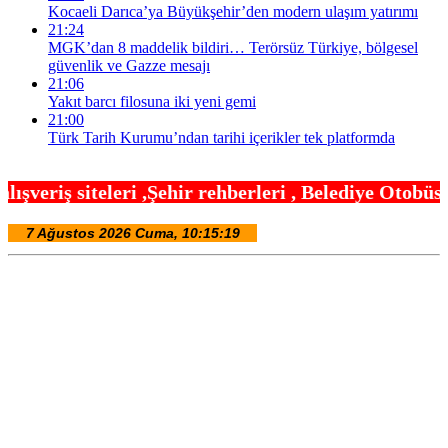
Kocaeli Darıca’ya Büyükşehir’den modern ulaşım yatırımı
21:24
MGK’dan 8 maddelik bildiri… Terörsüz Türkiye, bölgesel
güvenlik ve Gazze mesajı
21:06
Yakıt barcı filosuna iki yeni gemi
21:00
Türk Tarih Kurumu’ndan tarihi içerikler tek platformda
hir rehberleri , Belediye Otobüs,Metro,Tren saatle