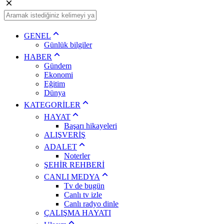
GENEL
Günlük bilgiler
HABER
Gündem
Ekonomi
Eğitim
Dünya
KATEGORİLER
HAYAT
Başarı hikayeleri
ALIŞVERİŞ
ADALET
Noterler
ŞEHİR REHBERİ
CANLI MEDYA
Tv de bugün
Canlı tv izle
Canlı radyo dinle
ÇALIŞMA HAYATI