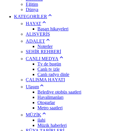
Eğitim
Dünya
KATEGORİLER
HAYAT
Başarı hikayeleri
ALIŞVERİŞ
ADALET
Noterler
ŞEHİR REHBERİ
CANLI MEDYA
Tv de bugün
Canlı tv izle
Canlı radyo dinle
ÇALIŞMA HAYATI
Ulaşım
Belediye otobüs saatleri
Havalimanları
Otogarlar
Metro saatleri
MÜZİK
ilahi
Müzik haberleri
RÜYA TABİRLERİ