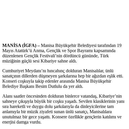
MANİSA (İGFA) –
Manisa Büyükşehir Belediyesi tarafından 19
Mayıs Atatürk’ü Anma, Gençlik ve Spor Bayramı kapsamında
düzenlenen Gençlik Festivali’nin dördüncü gününde, Türk
müziğinin güçlü sesi Kibariye sahne aldı.
Cumhuriyet Meydanı’nı hıncahınç dolduran Manisalılar, ünlü
sanatçının dillerden düşmeyen şarkılarına hep bir ağızdan eşlik etti.
Konseri coşkuyla takip edenler arasında Manisa Büyükşehir
Belediye Başkanı Besim Dutlulu da yer aldı.
Alanı saatler öncesinden dolduran binlerce vatandaş, Kibariye’nin
sahneye çıkışıyla büyük bir coşku yaşadı. Sevilen klasiklerinin yanı
sıra hareketli ve duygu dolu şarkılarıyla da dinleyicilerine tam
anlamıyla bir müzik ziyafeti sunan ünlü sanatçı, Manisalılara
unutulmaz bir gece yaşattı. Konsere özellikle gençlerin katılımı ve
enerjisi damga vurdu.