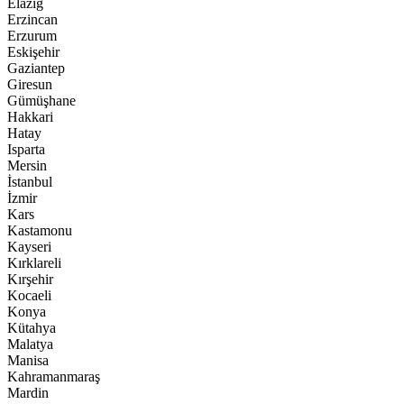
Elazığ
Erzincan
Erzurum
Eskişehir
Gaziantep
Giresun
Gümüşhane
Hakkari
Hatay
Isparta
Mersin
İstanbul
İzmir
Kars
Kastamonu
Kayseri
Kırklareli
Kırşehir
Kocaeli
Konya
Kütahya
Malatya
Manisa
Kahramanmaraş
Mardin