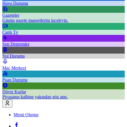
Hava Durumu
Gazeteler
Günün gazete manşetlerini inceleyin.
Canlı Tv
Son Depremler
Yol Durumu
Maç Merkezi
Puan Durumu
Döviz Kurlar
Piyasanın kalbine yakından göz atın.
Menü Oluştur