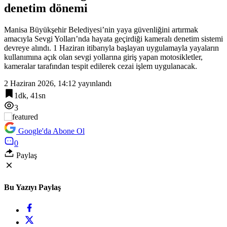
denetim dönemi
12:06
İzmir Güzelbahçe Zabıtası’ndan kapsamlı gıda denetimi
Manisa Büyükşehir Belediyesi’nin yaya güvenliğini artırmak
amacıyla Sevgi Yolları’nda hayata geçirdiği kameralı denetim sistemi
devreye alındı. 1 Haziran itibarıyla başlayan uygulamayla yayaların
kullanımına açık olan sevgi yollarına giriş yapan motosikletler,
kameralar tarafından tespit edilerek cezai işlem uygulanacak.
2 Haziran 2026, 14:12
yayınlandı
1dk, 41sn
3
Google'da Abone Ol
0
Paylaş
Bu Yazıyı Paylaş