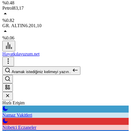
%0.48
Petrol
83,17
%0.82
GR. ALTIN
6.201,10
%0.06
Hayatkılavuzum.net
Aramak istediğiniz kelimeyi yazın..
Hızlı Erişim
Namaz Vakitleri
Nöbetçi Eczaneler