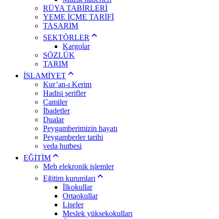
RÜYA TABİRLERİ
YEME İÇME TARİFİ
TASARIM
SEKTÖRLER
Kargolar
SÖZLÜK
TARIM
İSLAMİYET
Kur’an-ı Kerim
Hadisi şerifler
Camiler
İbadetler
Dualar
Peygamberimizin hayatı
Peygamberler tarihi
veda hutbesi
EĞİTİM
Meb elekronik işlemler
Eğitim kurumları
İlkokullar
Ortaokullar
Liseler
Meslek yüksekokulları