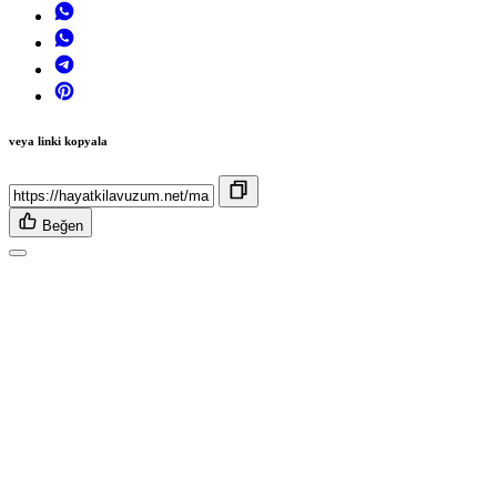
veya linki kopyala
Beğen