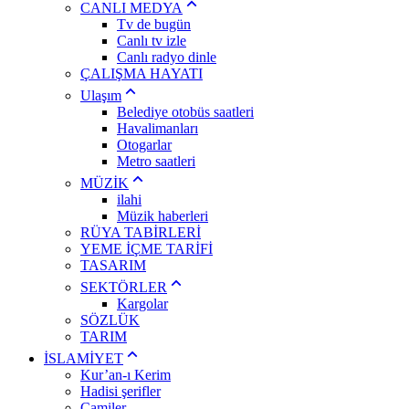
CANLI MEDYA
Tv de bugün
Canlı tv izle
Canlı radyo dinle
ÇALIŞMA HAYATI
Ulaşım
Belediye otobüs saatleri
Havalimanları
Otogarlar
Metro saatleri
MÜZİK
ilahi
Müzik haberleri
RÜYA TABİRLERİ
YEME İÇME TARİFİ
TASARIM
SEKTÖRLER
Kargolar
SÖZLÜK
TARIM
İSLAMİYET
Kur’an-ı Kerim
Hadisi şerifler
Camiler