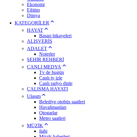
Ekonomi
Eğitim
Dünya
KATEGORİLER
HAYAT
Başarı hikayeleri
ALIŞVERİŞ
ADALET
Noterler
ŞEHİR REHBERİ
CANLI MEDYA
Tv de bugün
Canlı tv izle
Canlı radyo dinle
ÇALIŞMA HAYATI
Ulaşım
Belediye otobüs saatleri
Havalimanları
Otogarlar
Metro saatleri
MÜZİK
ilahi
Müzik haberleri