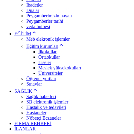
İbadetler
Dualar
Peygamberimizin hayatı
Peygamberler tarihi
veda hutbesi
EĞİTİM
Meb elekronik işlemler
Eğitim kurumları
İlkokullar
Ortaokullar
Liseler
Meslek yüksekokulları
Üniversiteler
Öğrenci yurtları
Sınavlar
SAĞLIK
Sağlık haberleri
SB elektronik işlemler
Hastalık ve tedavileri
Hastaneler
Nöbetçi Eczaneler
FİRMA REHBERİ
İLANLAR