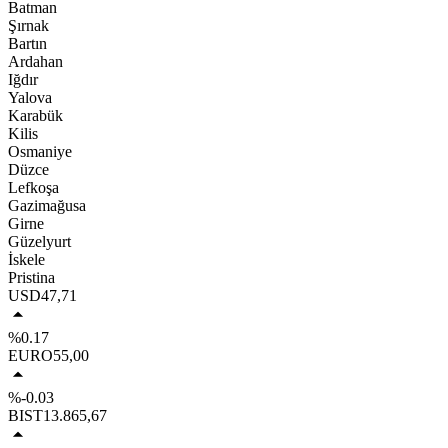
Batman
Şırnak
Bartın
Ardahan
Iğdır
Yalova
Karabük
Kilis
Osmaniye
Düzce
Lefkoşa
Gazimağusa
Girne
Güzelyurt
İskele
Pristina
USD
47,71
%0.17
EURO
55,00
%-0.03
BIST
13.865,67