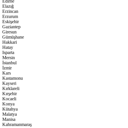
Edirne
Elazığ
Erzincan
Erzurum
Eskişehir
Gaziantep
Giresun
Gümüşhane
Hakkari
Hatay
Isparta
Mersin
İstanbul
İzmir
Kars
Kastamonu
Kayseri
Kırklareli
Kırşehir
Kocaeli
Konya
Kütahya
Malatya
Manisa
Kahramanmaraş