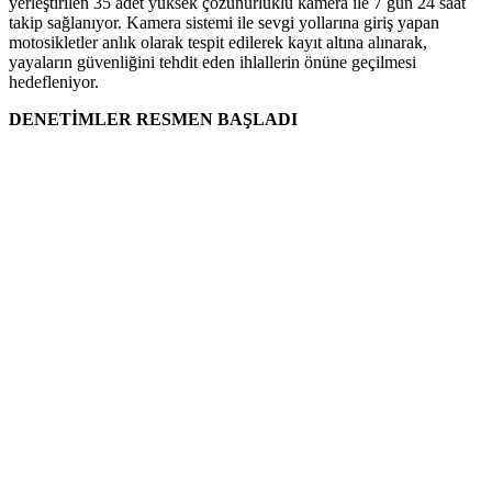
yerleştirilen 35 adet yüksek çözünürlüklü kamera ile 7 gün 24 saat
takip sağlanıyor. Kamera sistemi ile sevgi yollarına giriş yapan
motosikletler anlık olarak tespit edilerek kayıt altına alınarak,
yayaların güvenliğini tehdit eden ihlallerin önüne geçilmesi
hedefleniyor.
DENETİMLER RESMEN BAŞLADI