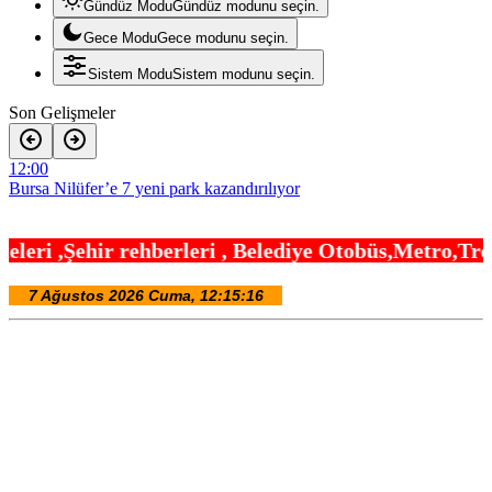
Gündüz Modu
Gündüz modunu seçin.
Gece Modu
Gece modunu seçin.
Sistem Modu
Sistem modunu seçin.
Son Gelişmeler
12:00
Bursa Nilüfer’e 7 yeni park kazandırılıyor
11:54
leri , Belediye Otobüs,Metro,Tren saatleri ,Hastan
Kocaeli’de Dilovası Kent Meydanı hızlandı
11:48
İzmir Körfezi’ne nefes aldıran operasyon… Manda ve Bostanlı
temizlendi
11:42
ABD’de öldürülen Sebahattin Çiftçi’nin eşinden adalet çağrısı: İki
yıldır mağduruz
11:36
E-KİP’e Türkiye’nin Dijital Dönüşüm Ödülü… Kamu kategorisinde
zirvede
11:30
Düzce Yığılca’da Belediye Başkanı Selami Savaş’a bir kapı daha