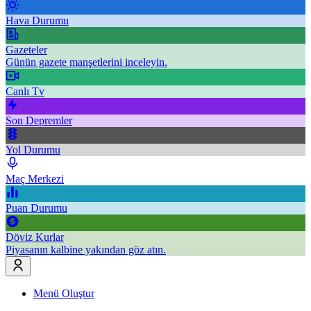
Hava Durumu
Gazeteler
Günün gazete manşetlerini inceleyin.
Canlı Tv
Son Depremler
Yol Durumu
Maç Merkezi
Puan Durumu
Döviz Kurlar
Piyasanın kalbine yakından göz atın.
Menü Oluştur