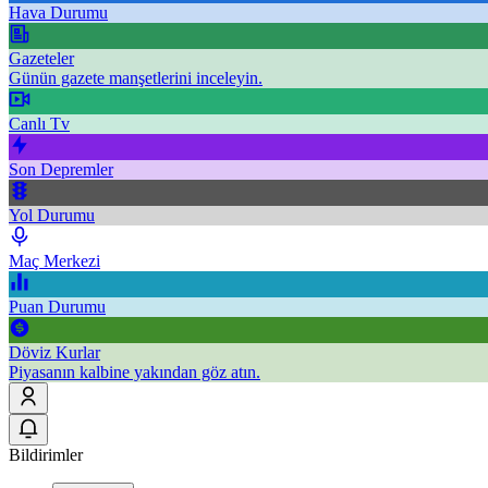
Hava Durumu
Gazeteler
Günün gazete manşetlerini inceleyin.
Canlı Tv
Son Depremler
Yol Durumu
Maç Merkezi
Puan Durumu
Döviz Kurlar
Piyasanın kalbine yakından göz atın.
Bildirimler