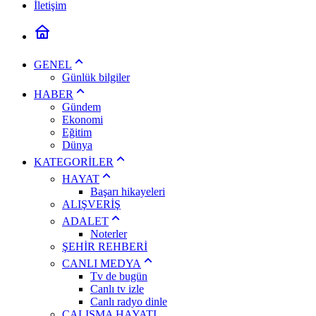
İletişim
GENEL
Günlük bilgiler
HABER
Gündem
Ekonomi
Eğitim
Dünya
KATEGORİLER
HAYAT
Başarı hikayeleri
ALIŞVERİŞ
ADALET
Noterler
ŞEHİR REHBERİ
CANLI MEDYA
Tv de bugün
Canlı tv izle
Canlı radyo dinle
ÇALIŞMA HAYATI