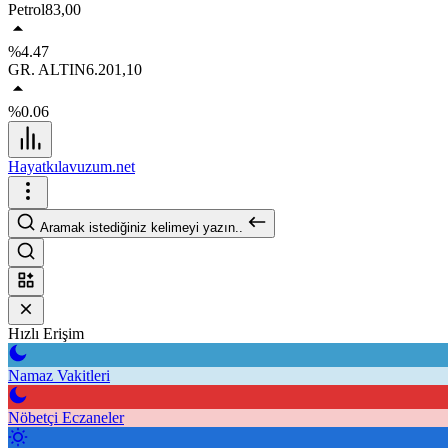
Petrol
83,00
%4.47
GR. ALTIN
6.201,10
%0.06
Hayatkılavuzum.net
Aramak istediğiniz kelimeyi yazın..
Hızlı Erişim
Namaz Vakitleri
Nöbetçi Eczaneler