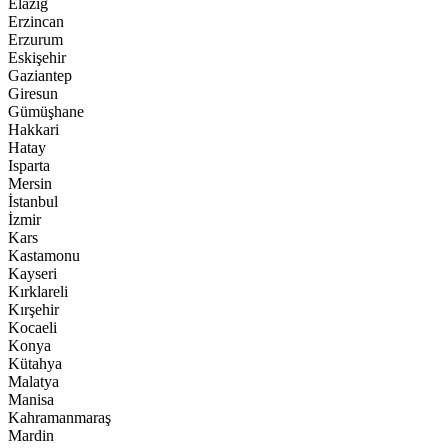
Elazığ
Erzincan
Erzurum
Eskişehir
Gaziantep
Giresun
Gümüşhane
Hakkari
Hatay
Isparta
Mersin
İstanbul
İzmir
Kars
Kastamonu
Kayseri
Kırklareli
Kırşehir
Kocaeli
Konya
Kütahya
Malatya
Manisa
Kahramanmaraş
Mardin