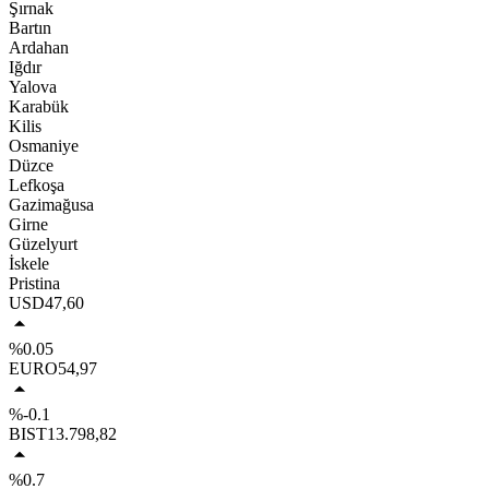
Şırnak
Bartın
Ardahan
Iğdır
Yalova
Karabük
Kilis
Osmaniye
Düzce
Lefkoşa
Gazimağusa
Girne
Güzelyurt
İskele
Pristina
USD
47,60
%0.05
EURO
54,97
%-0.1
BIST
13.798,82
%0.7