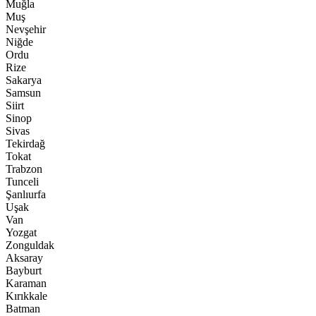
Muğla
Muş
Nevşehir
Niğde
Ordu
Rize
Sakarya
Samsun
Siirt
Sinop
Sivas
Tekirdağ
Tokat
Trabzon
Tunceli
Şanlıurfa
Uşak
Van
Yozgat
Zonguldak
Aksaray
Bayburt
Karaman
Kırıkkale
Batman