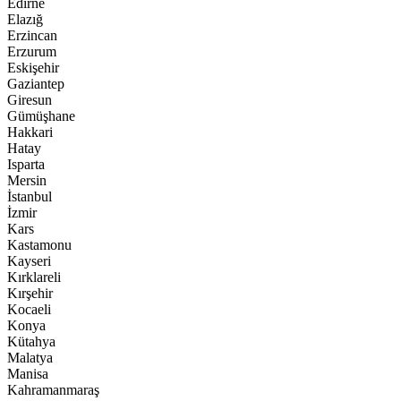
Edirne
Elazığ
Erzincan
Erzurum
Eskişehir
Gaziantep
Giresun
Gümüşhane
Hakkari
Hatay
Isparta
Mersin
İstanbul
İzmir
Kars
Kastamonu
Kayseri
Kırklareli
Kırşehir
Kocaeli
Konya
Kütahya
Malatya
Manisa
Kahramanmaraş