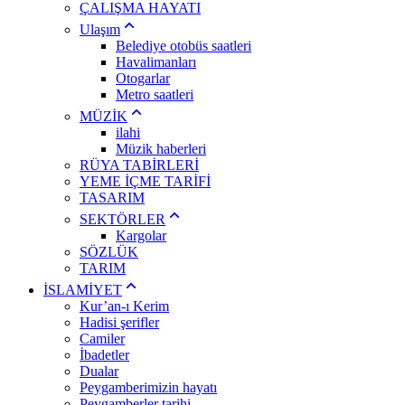
ÇALIŞMA HAYATI
Ulaşım
Belediye otobüs saatleri
Havalimanları
Otogarlar
Metro saatleri
MÜZİK
ilahi
Müzik haberleri
RÜYA TABİRLERİ
YEME İÇME TARİFİ
TASARIM
SEKTÖRLER
Kargolar
SÖZLÜK
TARIM
İSLAMİYET
Kur’an-ı Kerim
Hadisi şerifler
Camiler
İbadetler
Dualar
Peygamberimizin hayatı
Peygamberler tarihi