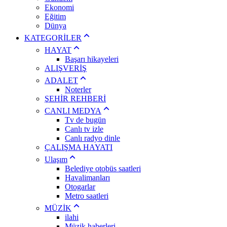
Ekonomi
Eğitim
Dünya
KATEGORİLER
HAYAT
Başarı hikayeleri
ALIŞVERİŞ
ADALET
Noterler
ŞEHİR REHBERİ
CANLI MEDYA
Tv de bugün
Canlı tv izle
Canlı radyo dinle
ÇALIŞMA HAYATI
Ulaşım
Belediye otobüs saatleri
Havalimanları
Otogarlar
Metro saatleri
MÜZİK
ilahi
Müzik haberleri