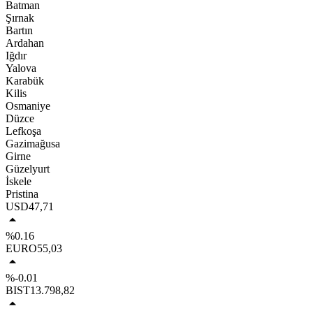
Batman
Şırnak
Bartın
Ardahan
Iğdır
Yalova
Karabük
Kilis
Osmaniye
Düzce
Lefkoşa
Gazimağusa
Girne
Güzelyurt
İskele
Pristina
USD
47,71
%0.16
EURO
55,03
%-0.01
BIST
13.798,82