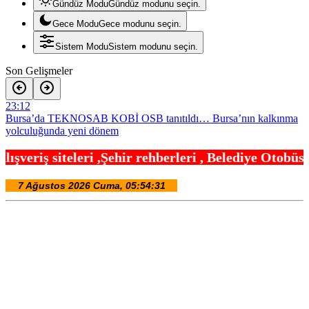
Gündüz Modu
Gündüz modunu seçin.
Gece Modu
Gece modunu seçin.
Sistem Modu
Sistem modunu seçin.
Son Gelişmeler
23:12
Bursa’da TEKNOSAB KOBİ OSB tanıtıldı… Bursa’nın kalkınma
yolculuğunda yeni dönem
21:30
ir rehberleri , Belediye Otobüs,Metro,Tren saatle
Kocaeli Darıca’ya Büyükşehir’den modern ulaşım yatırımı
21:24
MGK’dan 8 maddelik bildiri… Terörsüz Türkiye, bölgesel güvenlik
ve Gazze mesajı
21:06
Yakıt barcı filosuna iki yeni gemi
21:00
Türk Tarih Kurumu’ndan tarihi içerikler tek platformda
20:54
Fındık alım fiyatları açıklandı… Alımlar 24 Ağustos’ta başlıyor