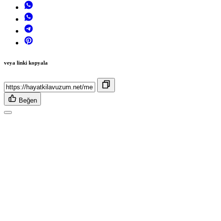
veya linki kopyala
Beğen