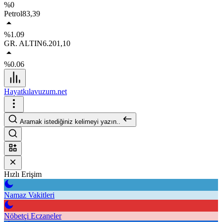
%0
Petrol
83,39
%1.09
GR. ALTIN
6.201,10
%0.06
Hayatkılavuzum.net
Aramak istediğiniz kelimeyi yazın..
Hızlı Erişim
Namaz Vakitleri
Nöbetçi Eczaneler