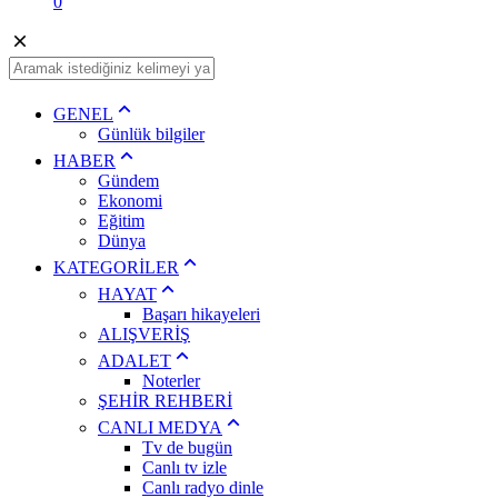
0
GENEL
Günlük bilgiler
HABER
Gündem
Ekonomi
Eğitim
Dünya
KATEGORİLER
HAYAT
Başarı hikayeleri
ALIŞVERİŞ
ADALET
Noterler
ŞEHİR REHBERİ
CANLI MEDYA
Tv de bugün
Canlı tv izle
Canlı radyo dinle