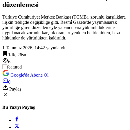
düzenlemesi
23:18
Cumhurbaşkanı Erdoğan, Suudi Arabistan yolcusu
Türkiye Cumhuriyet Merkez Bankası (TCMB), zorunlu karşılıklara
ilişkin tebliğde değişikliğe gitti. Resmî Gazete'de yayımlanarak
yürürlüğe giren düzenlemeyle yabancı para yükümlülüklerine
uygulanacak zorunlu karşılık oranları yeniden belirlenirken, bazı
hükümler de yürürlükten kaldırıldı.
1 Temmuz 2026, 14:42
yayınlandı
1dk, 26sn
6
Google'da Abone Ol
0
Paylaş
Bu Yazıyı Paylaş