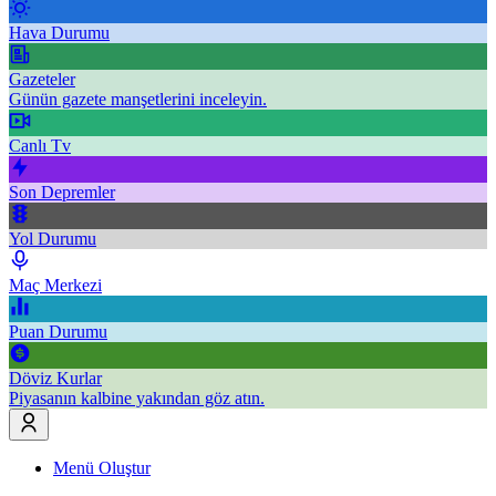
Hava Durumu
Gazeteler
Günün gazete manşetlerini inceleyin.
Canlı Tv
Son Depremler
Yol Durumu
Maç Merkezi
Puan Durumu
Döviz Kurlar
Piyasanın kalbine yakından göz atın.
Menü Oluştur