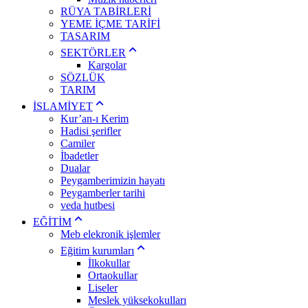
RÜYA TABİRLERİ
YEME İÇME TARİFİ
TASARIM
SEKTÖRLER
Kargolar
SÖZLÜK
TARIM
İSLAMİYET
Kur’an-ı Kerim
Hadisi şerifler
Camiler
İbadetler
Dualar
Peygamberimizin hayatı
Peygamberler tarihi
veda hutbesi
EĞİTİM
Meb elekronik işlemler
Eğitim kurumları
İlkokullar
Ortaokullar
Liseler
Meslek yüksekokulları