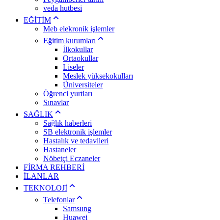
veda hutbesi
EĞİTİM
Meb elekronik işlemler
Eğitim kurumları
İlkokullar
Ortaokullar
Liseler
Meslek yüksekokulları
Üniversiteler
Öğrenci yurtları
Sınavlar
SAĞLIK
Sağlık haberleri
SB elektronik işlemler
Hastalık ve tedavileri
Hastaneler
Nöbetçi Eczaneler
FİRMA REHBERİ
İLANLAR
TEKNOLOJİ
Telefonlar
Samsung
Huawei