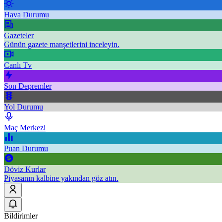
Hava Durumu
Gazeteler
Günün gazete manşetlerini inceleyin.
Canlı Tv
Son Depremler
Yol Durumu
Maç Merkezi
Puan Durumu
Döviz Kurlar
Piyasanın kalbine yakından göz atın.
Bildirimler