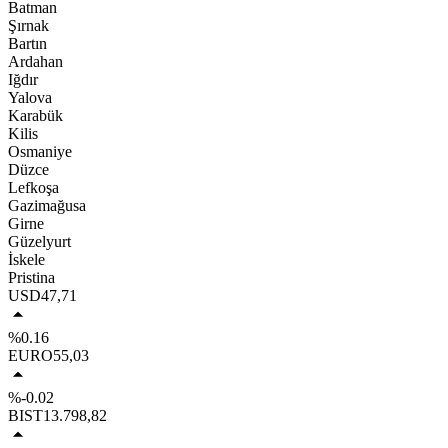
Batman
Şırnak
Bartın
Ardahan
Iğdır
Yalova
Karabük
Kilis
Osmaniye
Düzce
Lefkoşa
Gazimağusa
Girne
Güzelyurt
İskele
Pristina
USD
47,71
%0.16
EURO
55,03
%-0.02
BIST
13.798,82