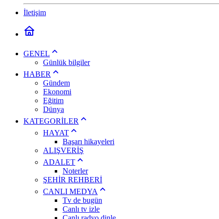
İletişim
GENEL
Günlük bilgiler
HABER
Gündem
Ekonomi
Eğitim
Dünya
KATEGORİLER
HAYAT
Başarı hikayeleri
ALIŞVERİŞ
ADALET
Noterler
ŞEHİR REHBERİ
CANLI MEDYA
Tv de bugün
Canlı tv izle
Canlı radyo dinle