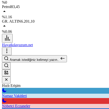
%0
Petrol
83,45
%1.16
GR. ALTIN
6.201,10
%0.06
Hayatkılavuzum.net
Aramak istediğiniz kelimeyi yazın..
Hızlı Erişim
Namaz Vakitleri
Nöbetçi Eczaneler