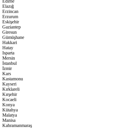
Edirne
Elazığ
Erzincan
Erzurum
Eskişehir
Gaziantep
Giresun
Gümüşhane
Hakkari
Hatay
Isparta
Mersin
İstanbul
İzmir
Kars
Kastamonu
Kayseri
Kırklareli
Kırşehir
Kocaeli
Konya
Kütahya
Malatya
Manisa
Kahramanmaraş