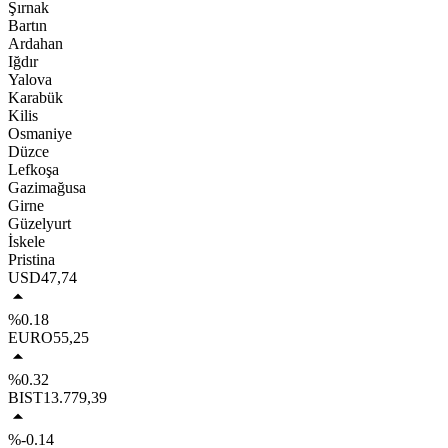
Şırnak
Bartın
Ardahan
Iğdır
Yalova
Karabük
Kilis
Osmaniye
Düzce
Lefkoşa
Gazimağusa
Girne
Güzelyurt
İskele
Pristina
USD
47,74
%0.18
EURO
55,25
%0.32
BIST
13.779,39
%-0.14