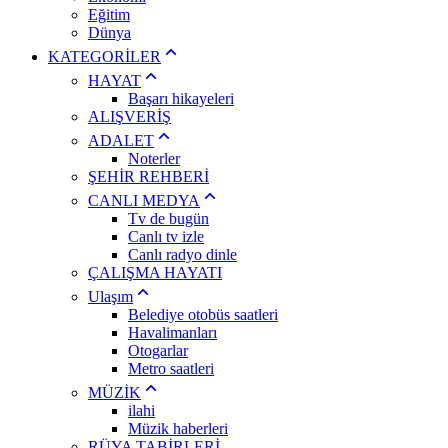
Eğitim
Dünya
KATEGORİLER
HAYAT
Başarı hikayeleri
ALIŞVERİŞ
ADALET
Noterler
ŞEHİR REHBERİ
CANLI MEDYA
Tv de bugün
Canlı tv izle
Canlı radyo dinle
ÇALIŞMA HAYATI
Ulaşım
Belediye otobüs saatleri
Havalimanları
Otogarlar
Metro saatleri
MÜZİK
ilahi
Müzik haberleri
RÜYA TABİRLERİ