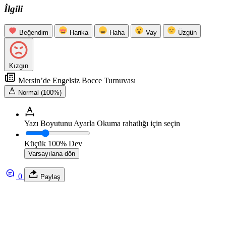
İlgili
Beğendim
Harika
Haha
Vay
Üzgün
Kızgın
Mersin’de Engelsiz Bocce Turnuvası
Normal (100%)
Yazı Boyutunu Ayarla
Okuma rahatlığı için seçin
Küçük
100%
Dev
Varsayılana dön
0
Paylaş