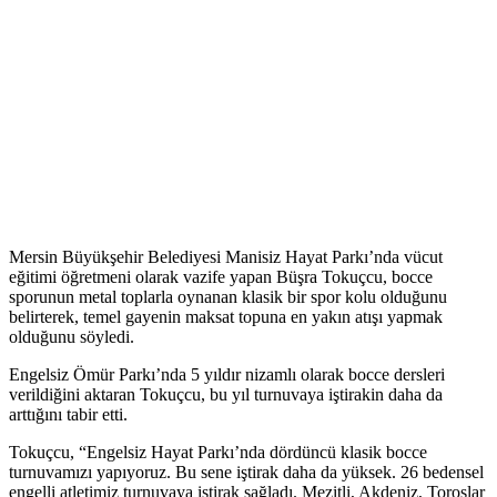
Mersin Büyükşehir Belediyesi Manisiz Hayat Parkı’nda vücut
eğitimi öğretmeni olarak vazife yapan Büşra Tokuçcu, bocce
sporunun metal toplarla oynanan klasik bir spor kolu olduğunu
belirterek, temel gayenin maksat topuna en yakın atışı yapmak
olduğunu söyledi.
Engelsiz Ömür Parkı’nda 5 yıldır nizamlı olarak bocce dersleri
verildiğini aktaran Tokuçcu, bu yıl turnuvaya iştirakin daha da
arttığını tabir etti.
Tokuçcu, “Engelsiz Hayat Parkı’nda dördüncü klasik bocce
turnuvamızı yapıyoruz. Bu sene iştirak daha da yüksek. 26 bedensel
engelli atletimiz turnuvaya iştirak sağladı. Mezitli, Akdeniz, Toroslar