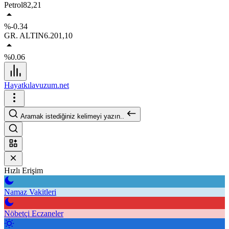
Petrol
82,21
%-0.34
GR. ALTIN
6.201,10
%0.06
Hayatkılavuzum.net
Aramak istediğiniz kelimeyi yazın..
Hızlı Erişim
Namaz Vakitleri
Nöbetçi Eczaneler