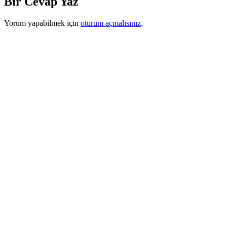
Bir Cevap Yaz
Yorum yapabilmek için
oturum açmalısınız
.