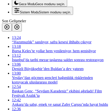
Gece Modu
Gece modunu seçin.
Sistem Modu
Sistem modunu seçin.
Son Gelişmeler
13:24
“Hazımsızlık” sanılıyor, safra kesesi iltihabı çıkıyor
13:18
Bursa Keles’te yollar hem yenileniyor, hem genişliyor
13:12
İstanbul’da tarihi mezar taşlarına saldırı sonrası restorasyon
13:06
Denizli Büyükşehir’den Buldan’a dev yatırım
13:00
Yeşilay’dan göçmen gençleri bağımlılık risklerinden
koruyacak uluslararası model
12:54
Başkan Genç, “Sevdam Karadeniz” ekibini ağırladı! Film
Festivali Aralık’ta
12:42
Ankara’da sabır, emek ve sanat Zafer Çarşısı’nda hayat buldu
12:36