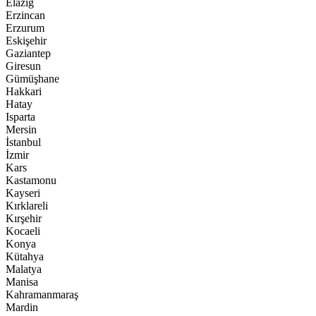
Elazığ
Erzincan
Erzurum
Eskişehir
Gaziantep
Giresun
Gümüşhane
Hakkari
Hatay
Isparta
Mersin
İstanbul
İzmir
Kars
Kastamonu
Kayseri
Kırklareli
Kırşehir
Kocaeli
Konya
Kütahya
Malatya
Manisa
Kahramanmaraş
Mardin