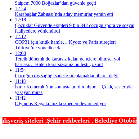
Saipem 7000 Boğazlar’dan güvenle geçti
12:24
Karabağlar Zabıtası’nda aday memurlar yemin etti
12:18
Çocuklar Güvende ekipleri 9 bin 842 çocuğu spora ve sosyal
faaliyetlere yönlendirdi
12:12
COP31 için kritik hamle… Kyoto ve Paris süreçleri
Türkiye’de yönetilecek
12:00
Tercih döneminde kararsız kalan gençlere bilimsel yol
haritası… Halen kararsızsanız bu testi çözün!
11:54
Çocuğun diş sağlığı sadece fırçalamaktan ibaret değil
11:48
İzmir Kemeraltı’nın son ustaları direniyor… Çekiç sesleriyle
yaşayan miras
11:42
Olympos Regatta, hız kesmeden devam ediyor
hir rehberleri , Belediye Otobüs,Metro,Tren saatle