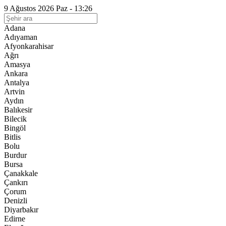
9 Ağustos 2026 Paz - 13:26
Adana
Adıyaman
Afyonkarahisar
Ağrı
Amasya
Ankara
Antalya
Artvin
Aydın
Balıkesir
Bilecik
Bingöl
Bitlis
Bolu
Burdur
Bursa
Çanakkale
Çankırı
Çorum
Denizli
Diyarbakır
Edirne