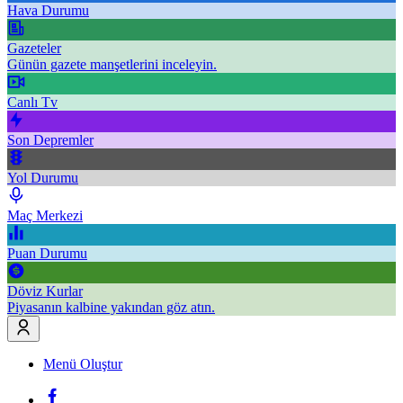
Hava Durumu
Gazeteler
Günün gazete manşetlerini inceleyin.
Canlı Tv
Son Depremler
Yol Durumu
Maç Merkezi
Puan Durumu
Döviz Kurlar
Piyasanın kalbine yakından göz atın.
Menü Oluştur