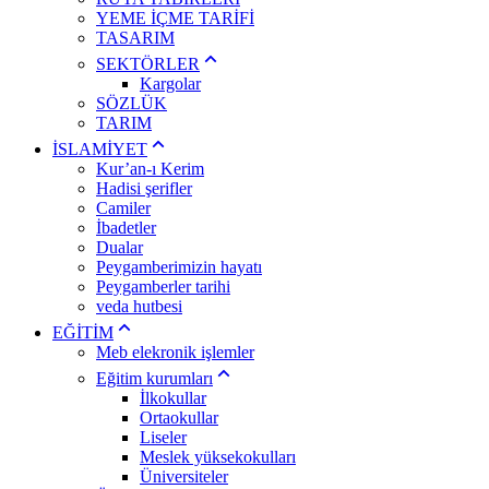
YEME İÇME TARİFİ
TASARIM
SEKTÖRLER
Kargolar
SÖZLÜK
TARIM
İSLAMİYET
Kur’an-ı Kerim
Hadisi şerifler
Camiler
İbadetler
Dualar
Peygamberimizin hayatı
Peygamberler tarihi
veda hutbesi
EĞİTİM
Meb elekronik işlemler
Eğitim kurumları
İlkokullar
Ortaokullar
Liseler
Meslek yüksekokulları
Üniversiteler