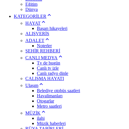
Eğitim
Dünya
KATEGORİLER
HAYAT
Başarı hikayeleri
ALIŞVERİŞ
ADALET
Noterler
ŞEHİR REHBERİ
CANLI MEDYA
Tv de bugün
Canlı tv izle
Canlı radyo dinle
ÇALIŞMA HAYATI
Ulaşım
Belediye otobüs saatleri
Havalimanları
Otogarlar
Metro saatleri
MÜZİK
ilahi
Müzik haberleri
RÜYA TABİRLERİ