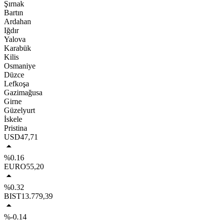
Şırnak
Bartın
Ardahan
Iğdır
Yalova
Karabük
Kilis
Osmaniye
Düzce
Lefkoşa
Gazimağusa
Girne
Güzelyurt
İskele
Pristina
USD
47,71
%0.16
EURO
55,20
%0.32
BIST
13.779,39
%-0.14