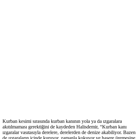
Kurban kesimi sırasında kurban kanının yola ya da ızgaralara
akıtılmaması gerektiğini de kaydeden Halisdemir, “Kurban kanı
ızgaralar vasıtasıyla derelere, derelerden de denize akabiliyor. Bazen
de ızgaraların içinde kuruyor, zamanla kokuyor ve haşere üremesine