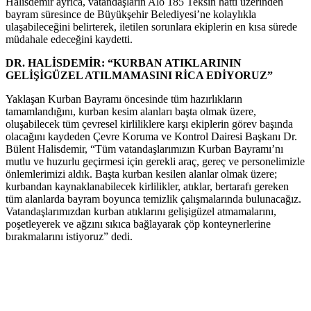
Halisdemir ayrıca, vatandaşların Alo 185 Teksin hattı üzerinden
bayram süresince de Büyükşehir Belediyesi’ne kolaylıkla
ulaşabileceğini belirterek, iletilen sorunlara ekiplerin en kısa sürede
müdahale edeceğini kaydetti.
DR. HALİSDEMİR: “KURBAN ATIKLARININ
GELİŞİGÜZEL ATILMAMASINI RİCA EDİYORUZ”
Yaklaşan Kurban Bayramı öncesinde tüm hazırlıkların
tamamlandığını, kurban kesim alanları başta olmak üzere,
oluşabilecek tüm çevresel kirliliklere karşı ekiplerin görev başında
olacağını kaydeden Çevre Koruma ve Kontrol Dairesi Başkanı Dr.
Bülent Halisdemir, “Tüm vatandaşlarımızın Kurban Bayramı’nı
mutlu ve huzurlu geçirmesi için gerekli araç, gereç ve personelimizle
önlemlerimizi aldık. Başta kurban kesilen alanlar olmak üzere;
kurbandan kaynaklanabilecek kirlilikler, atıklar, bertarafı gereken
tüm alanlarda bayram boyunca temizlik çalışmalarında bulunacağız.
Vatandaşlarımızdan kurban atıklarını gelişigüzel atmamalarını,
poşetleyerek ve ağzını sıkıca bağlayarak çöp konteynerlerine
bırakmalarını istiyoruz” dedi.