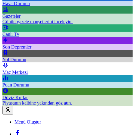
Hava Durumu
Gazeteler
Günün gazete manşetlerini inceleyin.
Canlı Tv
Son Depremler
Yol Durumu
Maç Merkezi
Puan Durumu
Döviz Kurlar
Piyasanın kalbine yakından göz atın.
Menü Oluştur