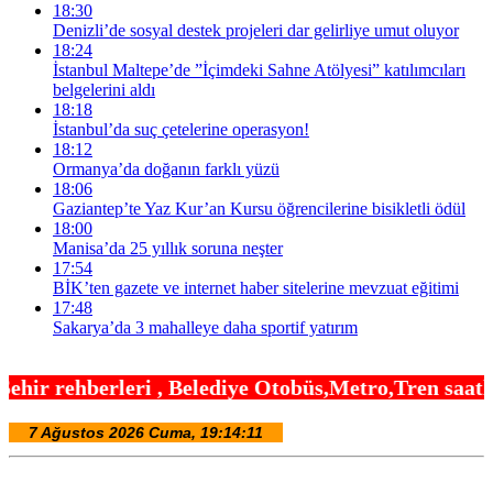
18:30
Denizli’de sosyal destek projeleri dar gelirliye umut oluyor
18:24
İstanbul Maltepe’de ”İçimdeki Sahne Atölyesi” katılımcıları
belgelerini aldı
18:18
İstanbul’da suç çetelerine operasyon!
18:12
Ormanya’da doğanın farklı yüzü
18:06
Gaziantep’te Yaz Kur’an Kursu öğrencilerine bisikletli ödül
18:00
Manisa’da 25 yıllık soruna neşter
17:54
BİK’ten gazete ve internet haber sitelerine mevzuat eğitimi
17:48
Sakarya’da 3 mahalleye daha sportif yatırım
Belediye Otobüs,Metro,Tren saatleri ,Hastaneler, O