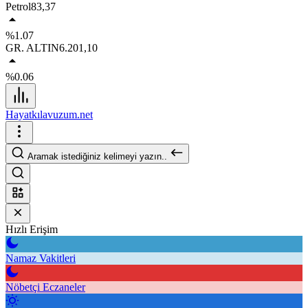
Petrol
83,37
%1.07
GR. ALTIN
6.201,10
%0.06
Hayatkılavuzum.net
Aramak istediğiniz kelimeyi yazın..
Hızlı Erişim
Namaz Vakitleri
Nöbetçi Eczaneler