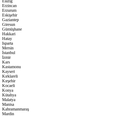
Elazığ
Erzincan
Erzurum
Eskişehir
Gaziantep
Giresun
Gümüşhane
Hakkari
Hatay
Isparta
Mersin
İstanbul
İzmir
Kars
Kastamonu
Kayseri
Kırklareli
Kırşehir
Kocaeli
Konya
Kütahya
Malatya
Manisa
Kahramanmaraş
Mardin