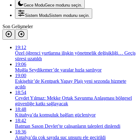
Gece Modu
Gece modunu seçin.
Sistem Modu
Sistem modunu seçin.
Son Gelişmeler
19:12
Özel öğrenci yurtlarına ilişkin yönetmelik değişikliği… Geçiş
süresi uzatıldı
19:06
Muğla Seydikemer’de yaralar hızla sarılıyor
19:00
Eskişehir’de Kentpark Yapay Plajı yeni sezonda hizmete
açıldı
18:54
Cevdet Yılmaz: Mekke Ortak Savunma Anlaşması bölgesel
güvenliğe katkı sağlayacak
18:48
Kütahya’da komşuluk bağları güçleniyor
18:42
Batman Sason Devlet’te çalışanların talepleri dinlendi
18:36
Antalya’da çok sayıda suç unsuru ele geçirildi