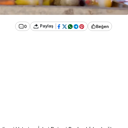
Paylaş
0
Beğen