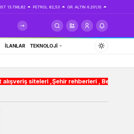
IST
13.798,82
PETROL
82,53
GR. ALTIN
6.201,10
İ
İLANLAR
TEKNOLOJİ
Mod
değiştir
i ,Şehir rehberleri , Belediye Otobüs,Metro,Tre
Gündüz Modu
Gündüz modunu seçin.
Gece Modu
Gece modunu seçin.