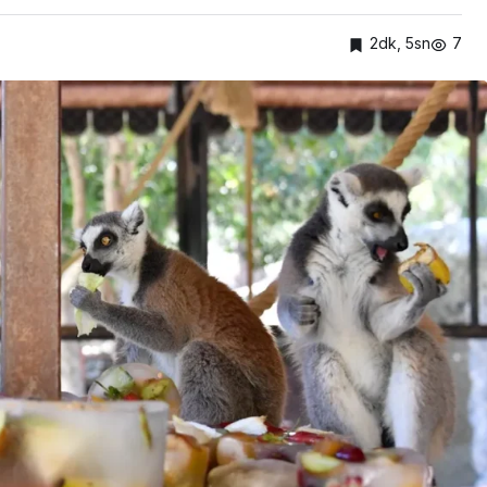
2dk, 5sn
7