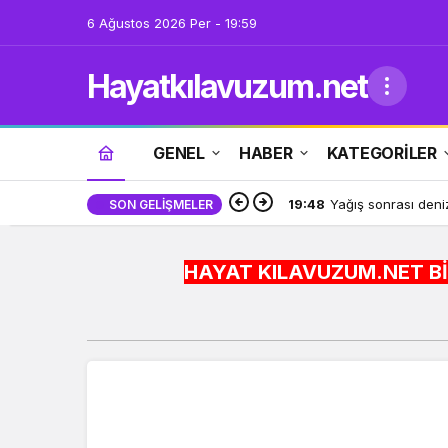
6 Ağustos 2026 Per - 19:59
Hayatkılavuzum.net
GENEL
HABER
KATEGORİLER
19:42
Bakan Göktaş: Terö
SON GELIŞMELER
HAYAT KILAVUZUM.NET BİLGİYİ HAYATA 