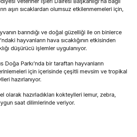
iyesi Veteriner İşleri Dairesi Başkanlığı’na bağlı
n aşırı sıcaklardan olumsuz etkilenmemeleri için,
yvanın barındığı ve doğal güzelliği ile on binlerce
ı’ndaki hayvanların hava sıcaklığının etkisinden
klığı düşürücü işlemler uygulanıyor.
us Doğa Parkı’nda bir taraftan hayvanların
rinlemeleri için içerisinde çeşitli mevsim ve tropikal
eri hazırlanıyor.
 olarak hazırladıkları kokteylleri lemur, zebra,
gun saat dilimlerinde veriyor.