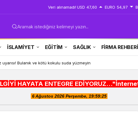
Veri alınamadı!
USD
47,60
EURO
54,97
B
Aramak istediğiniz kelimeyi yazın..
İSLAMİYET
EĞİTİM
SAĞLIK
FİRMA REHBER
rsüz Türkiye tarihi bir adımdır
ENTEGRE EDİYORUZ..."İnternet alışveriş siteler