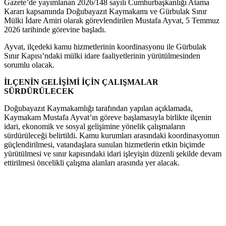
Gazete’de yayımlanan 2026/148 sayılı Cumhurbaşkanlığı Atama
Kararı kapsamında Doğubayazıt Kaymakamı ve Gürbulak Sınır
Mülki İdare Amiri olarak görevlendirilen Mustafa Ayvat, 5 Temmuz
2026 tarihinde görevine başladı.
Ayvat, ilçedeki kamu hizmetlerinin koordinasyonu ile Gürbulak
Sınır Kapısı’ndaki mülki idare faaliyetlerinin yürütülmesinden
sorumlu olacak.
İLÇENİN GELİŞİMİ İÇİN ÇALIŞMALAR
SÜRDÜRÜLECEK
Doğubayazıt Kaymakamlığı tarafından yapılan açıklamada,
Kaymakam Mustafa Ayvat’ın göreve başlamasıyla birlikte ilçenin
idari, ekonomik ve sosyal gelişimine yönelik çalışmaların
sürdürüleceği belirtildi. Kamu kurumları arasındaki koordinasyonun
güçlendirilmesi, vatandaşlara sunulan hizmetlerin etkin biçimde
yürütülmesi ve sınır kapısındaki idari işleyişin düzenli şekilde devam
ettirilmesi öncelikli çalışma alanları arasında yer alacak.