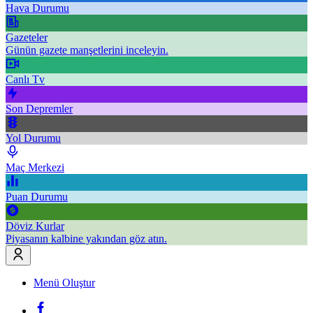
Hava Durumu
Gazeteler
Günün gazete manşetlerini inceleyin.
Canlı Tv
Son Depremler
Yol Durumu
Maç Merkezi
Puan Durumu
Döviz Kurlar
Piyasanın kalbine yakından göz atın.
Menü Oluştur