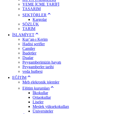
YEME İÇME TARİFİ
TASARIM
SEKTÖRLER
Kargolar
SÖZLÜK
TARIM
İSLAMİYET
Kur’an-ı Kerim
Hadisi şerifler
Camiler
İbadetler
Dualar
Peygamberimizin hayatı
Peygamberler tarihi
veda hutbesi
EĞİTİM
Meb elekronik işlemler
Eğitim kurumları
İlkokullar
Ortaokullar
Liseler
Meslek yüksekokulları
Üniversiteler