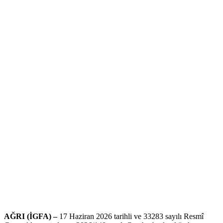
AĞRI (İGFA) –
17 Haziran 2026 tarihli ve 33283 sayılı Resmî