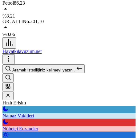
Petrol
86,23
%3.21
GR. ALTIN
6.201,10
%0.06
Hayatkılavuzum.net
Aramak istediğiniz kelimeyi yazın..
Hızlı Erişim
Namaz Vakitleri
Nöbetçi Eczaneler