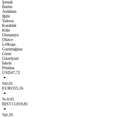
Şırnak
Bartın
Ardahan
Iğdır
Yalova
Karabük
Kilis
Osmaniye
Düzce
Lefkoşa
Gazimağusa
Girne
Güzelyurt
İskele
Pristina
USD
47,72
%0.01
EURO
55,16
%-0.05
BIST
13.819,81
%0.29