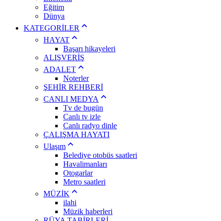
Eğitim
Dünya
KATEGORİLER
HAYAT
Başarı hikayeleri
ALIŞVERİŞ
ADALET
Noterler
ŞEHİR REHBERİ
CANLI MEDYA
Tv de bugün
Canlı tv izle
Canlı radyo dinle
ÇALIŞMA HAYATI
Ulaşım
Belediye otobüs saatleri
Havalimanları
Otogarlar
Metro saatleri
MÜZİK
ilahi
Müzik haberleri
RÜYA TABİRLERİ