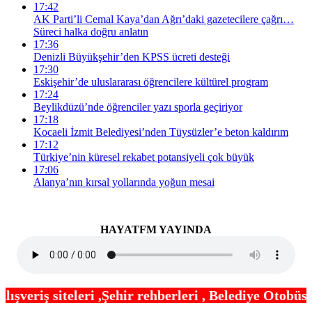
17:42
AK Parti’li Cemal Kaya’dan Ağrı’daki gazetecilere çağrı…
Süreci halka doğru anlatın
17:36
Denizli Büyükşehir’den KPSS ücreti desteği
17:30
Eskişehir’de uluslararası öğrencilere kültürel program
17:24
Beylikdüzü’nde öğrenciler yazı sporla geçiriyor
17:18
Kocaeli İzmit Belediyesi’nden Tüysüzler’e beton kaldırım
17:12
Türkiye’nin küresel rekabet potansiyeli çok büyük
17:06
Alanya’nın kırsal yollarında yoğun mesai
HAYATFM YAYINDA
ir rehberleri , Belediye Otobüs,Metro,Tren saatler