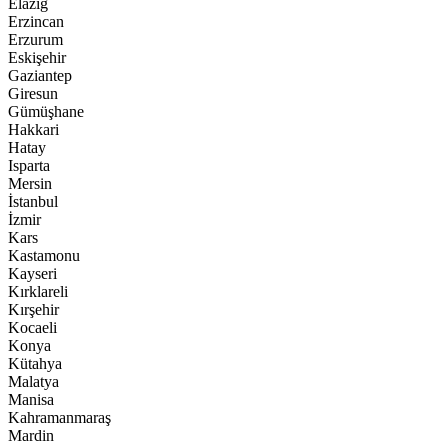
Elazığ
Erzincan
Erzurum
Eskişehir
Gaziantep
Giresun
Gümüşhane
Hakkari
Hatay
Isparta
Mersin
İstanbul
İzmir
Kars
Kastamonu
Kayseri
Kırklareli
Kırşehir
Kocaeli
Konya
Kütahya
Malatya
Manisa
Kahramanmaraş
Mardin