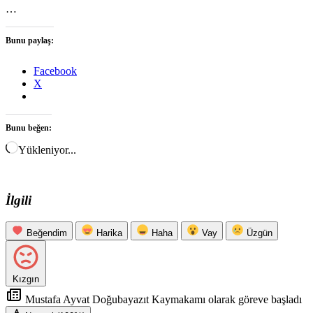
…
Bunu paylaş:
Facebook
X
Bunu beğen:
Yükleniyor...
İlgili
Beğendim
Harika
Haha
Vay
Üzgün
Kızgın
Mustafa Ayvat Doğubayazıt Kaymakamı olarak göreve başladı