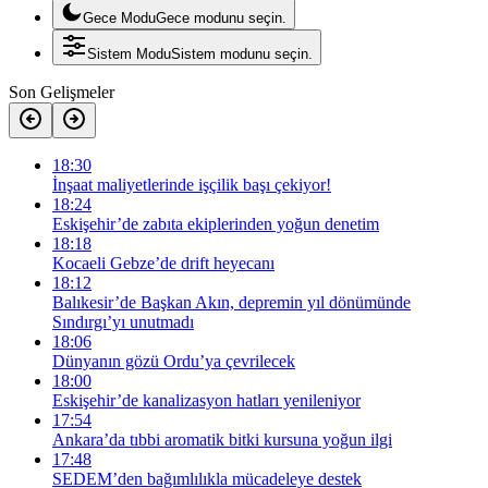
Gece Modu
Gece modunu seçin.
Sistem Modu
Sistem modunu seçin.
Son Gelişmeler
18:30
İnşaat maliyetlerinde işçilik başı çekiyor!
18:24
Eskişehir’de zabıta ekiplerinden yoğun denetim
18:18
Kocaeli Gebze’de drift heyecanı
18:12
Balıkesir’de Başkan Akın, depremin yıl dönümünde
Sındırgı’yı unutmadı
18:06
Dünyanın gözü Ordu’ya çevrilecek
18:00
Eskişehir’de kanalizasyon hatları yenileniyor
17:54
Ankara’da tıbbi aromatik bitki kursuna yoğun ilgi
17:48
SEDEM’den bağımlılıkla mücadeleye destek