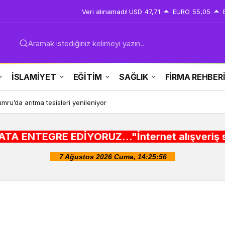
Veri alınamadı!
USD
47,71
EURO
55,05
Aramak istediğiniz kelimeyi yazın..
İSLAMİYET
EĞİTİM
SAĞLIK
FİRMA REHBER
ru’da arıtma tesisleri yenileniyor
DİYORUZ..."İnternet alışveriş siteleri ,Şehir 