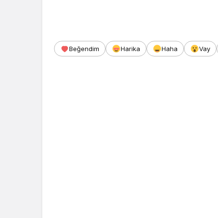
Beğendim
Harika
Haha
Vay