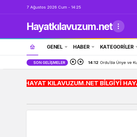
7 Ağustos 2026 Cum - 14:25
Hayatkılavuzum.net
GENEL
HABER
KATEGORİLER
14:12
Ordu’da Ünye ve Kum
SON GELIŞMELER
HAYAT KILAVUZUM.NET BİLGİYİ HAYATA ENTEGRE E