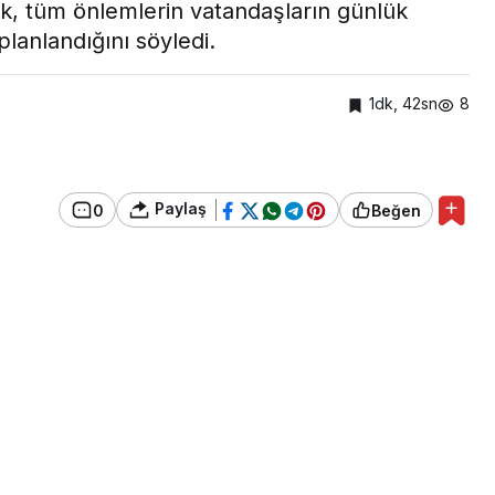
ek, tüm önlemlerin vatandaşların günlük
lanlandığını söyledi.
1dk, 42sn
8
Paylaş
0
Beğen