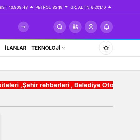
BIST
13.808,48
PETROL
82,19
GR. ALTIN
6.201,10
İ
İLANLAR
TEKNOLOJİ
Mod
değiştir
rehberleri , Belediye Otobüs,Metro,Tren saatle
Gündüz Modu
Gündüz modunu seçin.
Gece Modu
Gece modunu seçin.