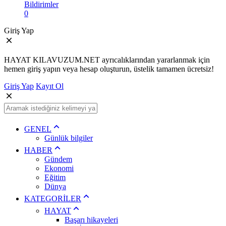
Bildirimler
0
Giriş Yap
HAYAT KILAVUZUM.NET ayrıcalıklarından yararlanmak için
hemen giriş yapın veya hesap oluşturun, üstelik tamamen ücretsiz!
Giriş Yap
Kayıt Ol
GENEL
Günlük bilgiler
HABER
Gündem
Ekonomi
Eğitim
Dünya
KATEGORİLER
HAYAT
Başarı hikayeleri