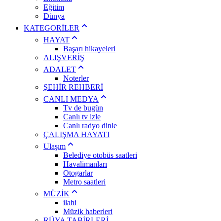
Eğitim
Dünya
KATEGORİLER
HAYAT
Başarı hikayeleri
ALIŞVERİŞ
ADALET
Noterler
ŞEHİR REHBERİ
CANLI MEDYA
Tv de bugün
Canlı tv izle
Canlı radyo dinle
ÇALIŞMA HAYATI
Ulaşım
Belediye otobüs saatleri
Havalimanları
Otogarlar
Metro saatleri
MÜZİK
ilahi
Müzik haberleri
RÜYA TABİRLERİ