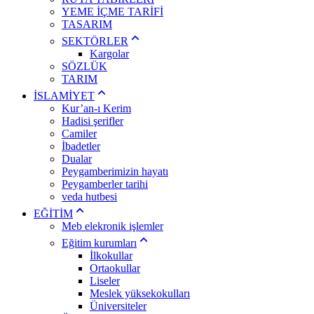
YEME İÇME TARİFİ
TASARIM
SEKTÖRLER
Kargolar
SÖZLÜK
TARIM
İSLAMİYET
Kur’an-ı Kerim
Hadisi şerifler
Camiler
İbadetler
Dualar
Peygamberimizin hayatı
Peygamberler tarihi
veda hutbesi
EĞİTİM
Meb elekronik işlemler
Eğitim kurumları
İlkokullar
Ortaokullar
Liseler
Meslek yüksekokulları
Üniversiteler