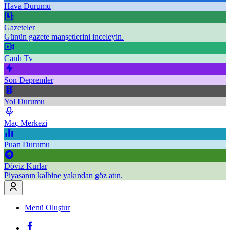
Hava Durumu
Gazeteler
Günün gazete manşetlerini inceleyin.
Canlı Tv
Son Depremler
Yol Durumu
Maç Merkezi
Puan Durumu
Döviz Kurlar
Piyasanın kalbine yakından göz atın.
Menü Oluştur