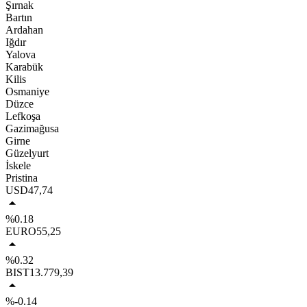
Şırnak
Bartın
Ardahan
Iğdır
Yalova
Karabük
Kilis
Osmaniye
Düzce
Lefkoşa
Gazimağusa
Girne
Güzelyurt
İskele
Pristina
USD
47,74
%0.18
EURO
55,25
%0.32
BIST
13.779,39
%-0.14