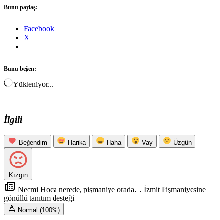
Bunu paylaş:
Facebook
X
Bunu beğen:
Yükleniyor...
İlgili
Beğendim
Harika
Haha
Vay
Üzgün
Kızgın
Necmi Hoca nerede, pişmaniye orada… İzmit Pişmaniyesine
gönüllü tanıtım desteği
Normal (100%)