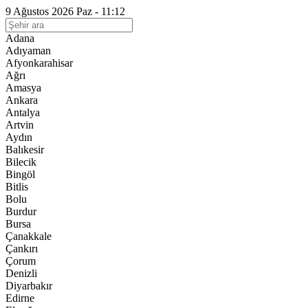
9 Ağustos 2026 Paz - 11:12
Adana
Adıyaman
Afyonkarahisar
Ağrı
Amasya
Ankara
Antalya
Artvin
Aydın
Balıkesir
Bilecik
Bingöl
Bitlis
Bolu
Burdur
Bursa
Çanakkale
Çankırı
Çorum
Denizli
Diyarbakır
Edirne