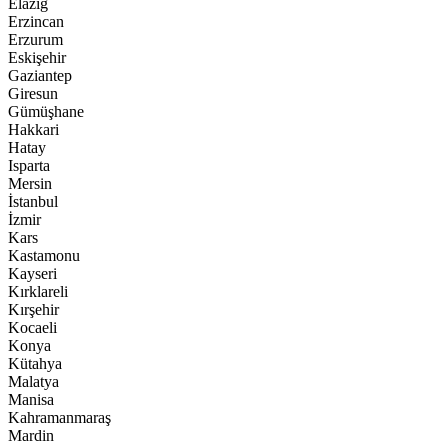
Elazığ
Erzincan
Erzurum
Eskişehir
Gaziantep
Giresun
Gümüşhane
Hakkari
Hatay
Isparta
Mersin
İstanbul
İzmir
Kars
Kastamonu
Kayseri
Kırklareli
Kırşehir
Kocaeli
Konya
Kütahya
Malatya
Manisa
Kahramanmaraş
Mardin