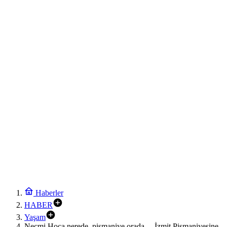
Haberler
HABER
Yaşam
Necmi Hoca nerede, pişmaniye orada… İzmit Pişmaniyesine