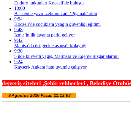
Enduro tutkunları Kocaeli’de buluştu
10:00
Başkentte yavru zebranın adı ‘Pijamalı’ oldu
9:54
Kocaeli’de çocuklara yangın güvenliği eğitimi
9:48
İzmir’in ilk lavanta parkı geliyor
9:42
Manisa’da üst geçide asansör kolaylığı
9:30
5 ilde kuvvetli yağış, Marmara ve Ege’de rüzgar alarmı!
9:24
Kayseri- Ankara hattı uyumlu çalışıyor
hir rehberleri , Belediye Otobüs,Metro,Tren saatle