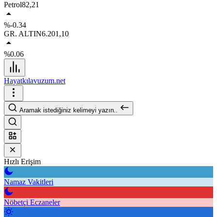
Petrol
82,21
%-0.34
GR. ALTIN
6.201,10
%0.06
Hayatkılavuzum.net
Aramak istediğiniz kelimeyi yazın..
Hızlı Erişim
Namaz Vakitleri
Nöbetçi Eczaneler