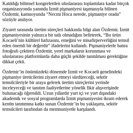
Katıldığı bilimsel kongrelerden uluslararası toplantılara kadar birçok
organizasyonda yanında İzmit pişmaniyesi taşımasıyla bilinen
Özdemir, kamuoyunda “Necmi Hoca nerede, pişmaniye orada”
sözüyle anılıyor.
Ziyaret sırasında üretim süreçleri hakkında bilgi alan Özdemir, İzmit
pişmaniyesinin yalnızca bir tatlı olmadığını belirterek, “Bu ürün
Kocaeli’nin kültürel hafızasını, emeğini ve misafirperverliğini temsil
eden önemli bir değerdir” ifadelerini kullandı. Pişmaniyelerle hatıra
fotoğrafı çektiren Özdemir, yerel markaların korunması ve
uluslararası platformlarda daha güçlü şekilde tanıtılması gerektiğine
dikkat çekti.
Özdemir’in önümüzdeki dönemde İzmit ve Kocaeli genelindeki
pişmaniye üreticilerini ziyaret etmeyi sürdüreceği, sektör
temsilcileriyle bir araya gelerek üretim süreçlerini yerinde
inceleyeceği ve tanıtım faaliyetlerine yönelik fikir alışverişinde
bulunacağı öğrenildi. Uzun yıllardır yurt içi ve yurt dışındaki
akademik ve sosyal programlarda İzmit pişmaniyesini ikram ederek
kentin tanıtımına katkı sunan Özdemir’in bu yaklaşımı, sektör
temsilcileri tarafından da memnuniyetle karşılandı.