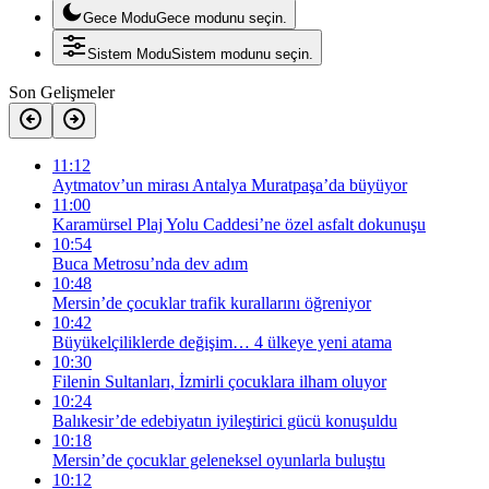
Gece Modu
Gece modunu seçin.
Sistem Modu
Sistem modunu seçin.
Son Gelişmeler
11:12
Aytmatov’un mirası Antalya Muratpaşa’da büyüyor
11:00
Karamürsel Plaj Yolu Caddesi’ne özel asfalt dokunuşu
10:54
Buca Metrosu’nda dev adım
10:48
Mersin’de çocuklar trafik kurallarını öğreniyor
10:42
Büyükelçiliklerde değişim… 4 ülkeye yeni atama
10:30
Filenin Sultanları, İzmirli çocuklara ilham oluyor
10:24
Balıkesir’de edebiyatın iyileştirici gücü konuşuldu
10:18
Mersin’de çocuklar geleneksel oyunlarla buluştu
10:12