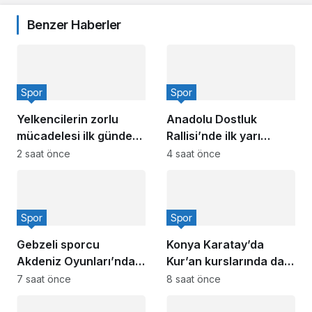
Benzer Haberler
Spor
Spor
Yelkencilerin zorlu
Anadolu Dostluk
mücadelesi ilk günde
Rallisi’nde ilk yarı
nefes kesti
tamamlandı
2 saat önce
4 saat önce
Spor
Spor
Gebzeli sporcu
Konya Karatay’da
Akdeniz Oyunları’nda
Kur’an kurslarında dart
Türkiye’yi temsil
turnuvası heyecanı
7 saat önce
8 saat önce
edecek