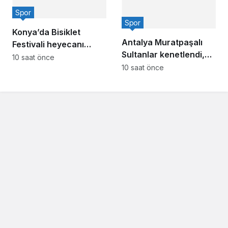
Spor
Spor
Konya’da Bisiklet
Antalya Muratpaşalı
Festivali heyecanı
Sultanlar kenetlendi,
başladı
10 saat önce
gözler yeni sezonda
10 saat önce