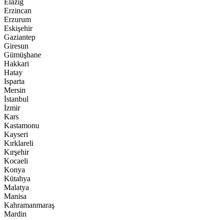
Elazığ
Erzincan
Erzurum
Eskişehir
Gaziantep
Giresun
Gümüşhane
Hakkari
Hatay
Isparta
Mersin
İstanbul
İzmir
Kars
Kastamonu
Kayseri
Kırklareli
Kırşehir
Kocaeli
Konya
Kütahya
Malatya
Manisa
Kahramanmaraş
Mardin