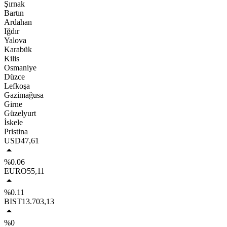
Şırnak
Bartın
Ardahan
Iğdır
Yalova
Karabük
Kilis
Osmaniye
Düzce
Lefkoşa
Gazimağusa
Girne
Güzelyurt
İskele
Pristina
USD
47,61
%0.06
EURO
55,11
%0.11
BIST
13.703,13
%0