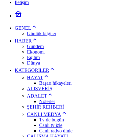
İletişim
GENEL
Günlük bilgiler
HABER
Gündem
Ekonomi
Eğitim
Dünya
KATEGORİLER
HAYAT
Başarı hikayeleri
ALIŞVERİŞ
ADALET
Noterler
ŞEHİR REHBERİ
CANLI MEDYA
Tv de bugün
Canlı tv izle
Canlı radyo dinle
ÇALIŞMA HAYATI