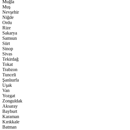
Muğla
Muş
Nevşehir
Niğde
Ordu
Rize
Sakarya
Samsun
Siirt
Sinop
Sivas
Tekirdağ
Tokat
Trabzon
Tunceli
Şanlıurfa
Uşak
Van
Yozgat
Zonguldak
Aksaray
Bayburt
Karaman
Kırıkkale
Batman