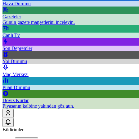
Hava Durumu
Gazeteler
Günün gazete manşetlerini inceleyin.
Canlı Tv
Son Depremler
Yol Durumu
Maç Merkezi
Puan Durumu
Döviz Kurlar
Piyasanın kalbine yakından göz atın.
Bildirimler