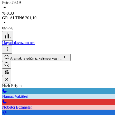
Petrol
79,19
%-0.33
GR. ALTIN
6.201,10
%0.06
Hayatkılavuzum.net
Aramak istediğiniz kelimeyi yazın..
Hızlı Erişim
Namaz Vakitleri
Nöbetçi Eczaneler