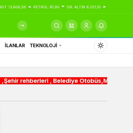
BIST
13.806,56
PETROL
81,90
GR. ALTIN
6.201,10
İ
İLANLAR
TEKNOLOJİ
Mod
değiştir
eri , Belediye Otobüs,Metro,Tren saatleri ,Has
Gündüz Modu
Gündüz modunu seçin.
Gece Modu
Gece modunu seçin.