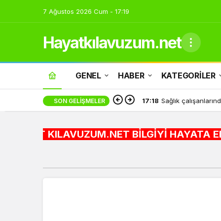
7 Ağustos 2026 Cum - 17:19
Hayatkılavuzum.net
GENEL
HABER
KATEGORİLER
17:18
Sağlık çalışanların
SON GELIŞMELER
 KILAVUZUM.NET BİLGİYİ HAYATA ENTEGRE EDİYORUZ