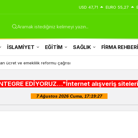
USD
47,71
EURO
55,27
Aramak istediğiniz kelimeyi yazın..
İSLAMİYET
EĞİTİM
SAĞLIK
FİRMA REHBER
dan ücret ve emeklilik reformu çağrısı
..."İnternet alışveriş siteleri ,Şehir rehberl