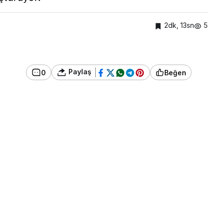
2dk, 13sn
5
Paylaş
0
Beğen