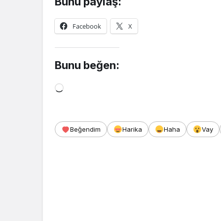
Bunu paylaş:
Facebook
X
Bunu beğen:
Yükleniyor...
Beğendim
Harika
Haha
Vay