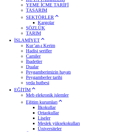
YEME İÇME TARİFİ
TASARIM
SEKTÖRLER
Kargolar
SÖZLÜK
TARIM
İSLAMİYET
Kur’an-ı Kerim
Hadisi şerifler
Camiler
İbadetler
Dualar
Peygamberimizin hayatı
Peygamberler tarihi
veda hutbesi
EĞİTİM
Meb elekronik işlemler
Eğitim kurumları
İlkokullar
Ortaokullar
Liseler
Meslek yüksekokulları
Üniversiteler