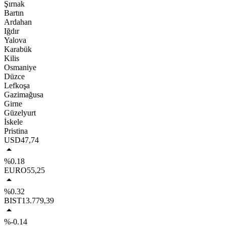
Şırnak
Bartın
Ardahan
Iğdır
Yalova
Karabük
Kilis
Osmaniye
Düzce
Lefkoşa
Gazimağusa
Girne
Güzelyurt
İskele
Pristina
USD
47,74
%0.18
EURO
55,25
%0.32
BIST
13.779,39
%-0.14