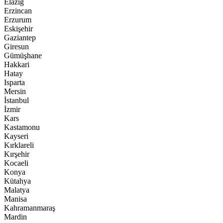
Elazığ
Erzincan
Erzurum
Eskişehir
Gaziantep
Giresun
Gümüşhane
Hakkari
Hatay
Isparta
Mersin
İstanbul
İzmir
Kars
Kastamonu
Kayseri
Kırklareli
Kırşehir
Kocaeli
Konya
Kütahya
Malatya
Manisa
Kahramanmaraş
Mardin