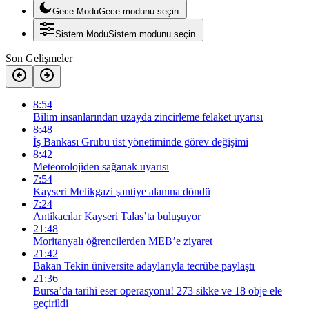
Gece Modu
Gece modunu seçin.
Sistem Modu
Sistem modunu seçin.
Son Gelişmeler
8:54
Bilim insanlarından uzayda zincirleme felaket uyarısı
8:48
İş Bankası Grubu üst yönetiminde görev değişimi
8:42
Meteorolojiden sağanak uyarısı
7:54
Kayseri Melikgazi şantiye alanına döndü
7:24
Antikacılar Kayseri Talas’ta buluşuyor
21:48
Moritanyalı öğrencilerden MEB’e ziyaret
21:42
Bakan Tekin üniversite adaylarıyla tecrübe paylaştı
21:36
Bursa’da tarihi eser operasyonu! 273 sikke ve 18 obje ele
geçirildi