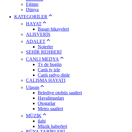
Eğitim
Dünya
KATEGORİLER
HAYAT
Başarı hikayeleri
ALIŞVERİŞ
ADALET
Noterler
ŞEHİR REHBERİ
CANLI MEDYA
Tv de bugün
Canlı tv izle
Canlı radyo dinle
ÇALIŞMA HAYATI
Ulaşım
Belediye otobüs saatleri
Havalimanları
Otogarlar
Metro saatleri
MÜZİK
ilahi
Müzik haberleri
RÜYA TABİRLERİ