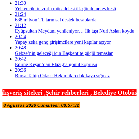
21:30
Yelkencilerin zorlu mücadelesi ilk günde nefes kesti
21:24
688 milyon TL tarımsal destek hesaplarda
21:12
Eyüpsultan Meydanı yenileniyor… İlk taşı Nuri Aslan koydu
20:54
Yapay zeka genç girişimcilere yeni kapılar açıyor
20:48
Gebze’nin geleceği için Başkent’te güçlü temaslar
20:42
Edirne Keşan’dan Elazığ’a gönül köprüsü
20:36
Bursa Tabip Odası: Hekimlik 5 dakikaya sığmaz
hir rehberleri , Belediye Otobüs,Metro,Tren saatle