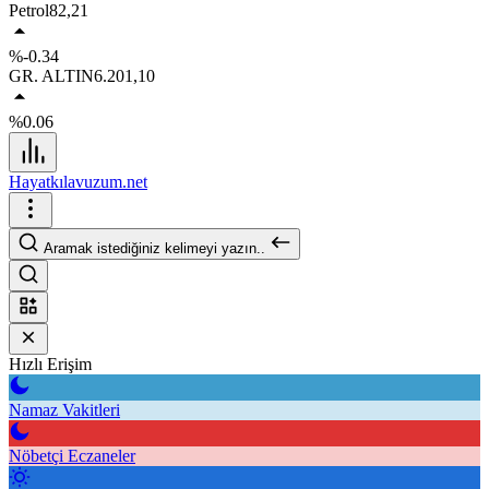
Petrol
82,21
%-0.34
GR. ALTIN
6.201,10
%0.06
Hayatkılavuzum.net
Aramak istediğiniz kelimeyi yazın..
Hızlı Erişim
Namaz Vakitleri
Nöbetçi Eczaneler