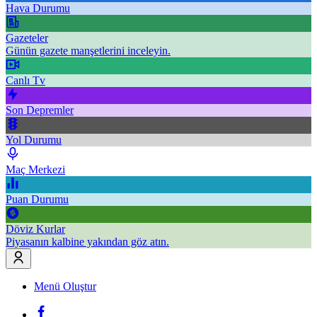
Hava Durumu
Gazeteler
Günün gazete manşetlerini inceleyin.
Canlı Tv
Son Depremler
Yol Durumu
Maç Merkezi
Puan Durumu
Döviz Kurlar
Piyasanın kalbine yakından göz atın.
Menü Oluştur