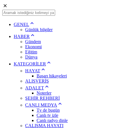
GENEL
Günlük bilgiler
HABER
Gündem
Ekonomi
Eğitim
Dünya
KATEGORİLER
HAYAT
Başarı hikayeleri
ALIŞVERİŞ
ADALET
Noterler
ŞEHİR REHBERİ
CANLI MEDYA
Tv de bugün
Canlı tv izle
Canlı radyo dinle
ÇALIŞMA HAYATI