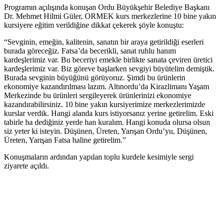
Programın açılışında konuşan Ordu Büyükşehir Belediye Başkanı
Dr. Mehmet Hilmi Güler, ORMEK kurs merkezlerine 10 bine yakın
kursiyere eğitim verildiğine dikkat çekerek şöyle konuştu:
“Sevginin, emeğin, kalitenin, sanatın bir araya getirildiği eserleri
burada göreceğiz. Fatsa’da becerikli, sanat ruhlu hanım
kardeşlerimiz var. Bu beceriyi emekle birlikte sanata çeviren üretici
kardeşlerimiz var. Biz göreve başlarken sevgiyi büyütelim demiştik.
Burada sevginin büyüğünü görüyoruz. Şimdi bu ürünlerin
ekonomiye kazandırılması lazım. Altınordu’da Kirazlimanı Yaşam
Merkezinde bu ürünleri sergileyerek ürünlerinizi ekonomiye
kazandırabilirsiniz. 10 bine yakın kursiyerimize merkezlerimizde
kurslar verdik. Hangi alanda kurs istiyorsanız yerine getirelim. Eski
tabirle ha dediğiniz yerde han kuralım. Hangi konuda olursa olsun
siz yeter ki isteyin. Düşünen, Üreten, Yarışan Ordu’yu, Düşünen,
Üreten, Yarışan Fatsa haline getirelim.”
Konuşmaların ardından yapılan toplu kurdele kesimiyle sergi
ziyarete açıldı.