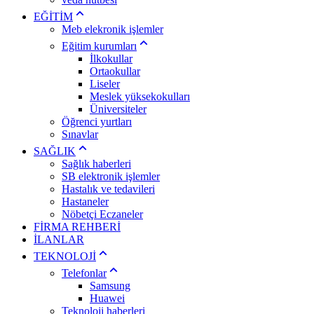
EĞİTİM
Meb elekronik işlemler
Eğitim kurumları
İlkokullar
Ortaokullar
Liseler
Meslek yüksekokulları
Üniversiteler
Öğrenci yurtları
Sınavlar
SAĞLIK
Sağlık haberleri
SB elektronik işlemler
Hastalık ve tedavileri
Hastaneler
Nöbetçi Eczaneler
FİRMA REHBERİ
İLANLAR
TEKNOLOJİ
Telefonlar
Samsung
Huawei
Teknoloji haberleri