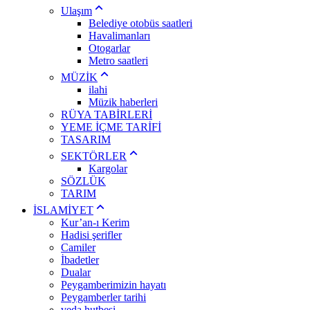
Ulaşım
Belediye otobüs saatleri
Havalimanları
Otogarlar
Metro saatleri
MÜZİK
ilahi
Müzik haberleri
RÜYA TABİRLERİ
YEME İÇME TARİFİ
TASARIM
SEKTÖRLER
Kargolar
SÖZLÜK
TARIM
İSLAMİYET
Kur’an-ı Kerim
Hadisi şerifler
Camiler
İbadetler
Dualar
Peygamberimizin hayatı
Peygamberler tarihi
veda hutbesi