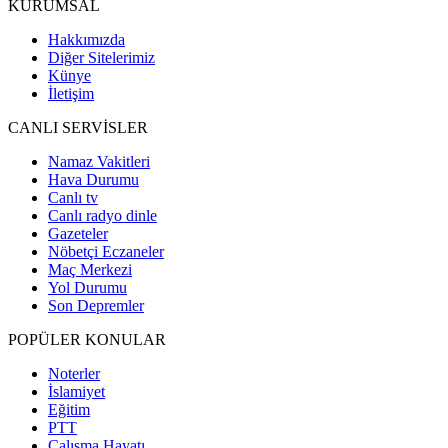
KURUMSAL
Hakkımızda
Diğer Sitelerimiz
Künye
İletişim
CANLI SERVİSLER
Namaz Vakitleri
Hava Durumu
Canlı tv
Canlı radyo dinle
Gazeteler
Nöbetçi Eczaneler
Maç Merkezi
Yol Durumu
Son Depremler
POPÜLER KONULAR
Noterler
İslamiyet
Eğitim
PTT
Çalışma Hayatı