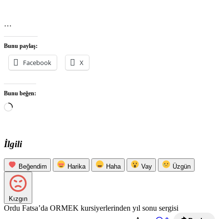
…
Bunu paylaş:
Facebook
X
Bunu beğen:
Yükleniyor...
İlgili
Beğendim
Harika
Haha
Vay
Üzgün
Kızgın
Ordu Fatsa’da ORMEK kursiyerlerinden yıl sonu sergisi