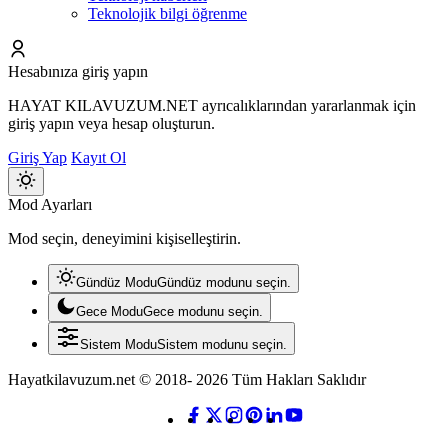
Teknolojik bilgi öğrenme
Hesabınıza giriş yapın
HAYAT KILAVUZUM.NET ayrıcalıklarından yararlanmak için
giriş yapın veya hesap oluşturun.
Giriş Yap
Kayıt Ol
Mod
Mod Ayarları
değiştir
Mod seçin, deneyimini kişiselleştirin.
Gündüz Modu
Gündüz modunu seçin.
Gece Modu
Gece modunu seçin.
Sistem Modu
Sistem modunu seçin.
Hayatkilavuzum.net © 2018- 2026 Tüm Hakları Saklıdır