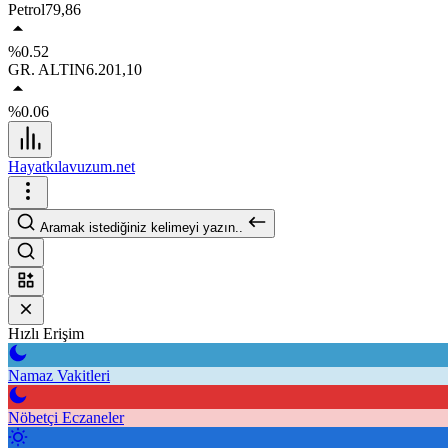
Petrol
79,86
%0.52
GR. ALTIN
6.201,10
%0.06
Hayatkılavuzum.net
Aramak istediğiniz kelimeyi yazın..
Hızlı Erişim
Namaz Vakitleri
Nöbetçi Eczaneler