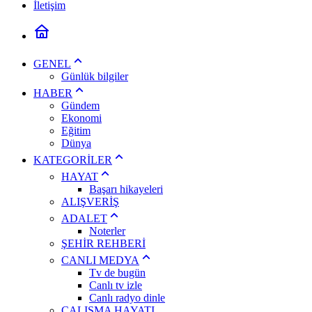
İletişim
GENEL
Günlük bilgiler
HABER
Gündem
Ekonomi
Eğitim
Dünya
KATEGORİLER
HAYAT
Başarı hikayeleri
ALIŞVERİŞ
ADALET
Noterler
ŞEHİR REHBERİ
CANLI MEDYA
Tv de bugün
Canlı tv izle
Canlı radyo dinle
ÇALIŞMA HAYATI