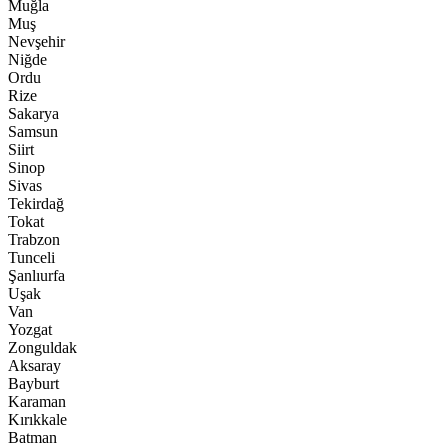
Muğla
Muş
Nevşehir
Niğde
Ordu
Rize
Sakarya
Samsun
Siirt
Sinop
Sivas
Tekirdağ
Tokat
Trabzon
Tunceli
Şanlıurfa
Uşak
Van
Yozgat
Zonguldak
Aksaray
Bayburt
Karaman
Kırıkkale
Batman