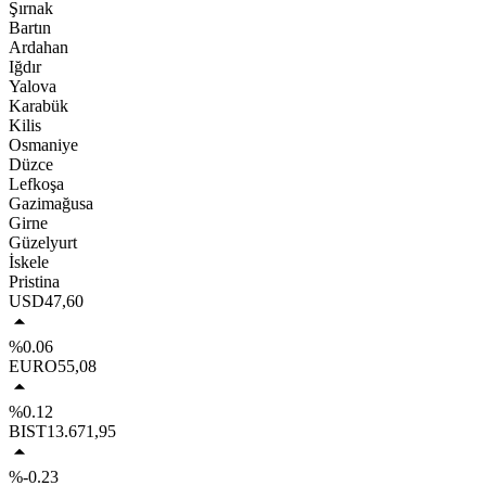
Şırnak
Bartın
Ardahan
Iğdır
Yalova
Karabük
Kilis
Osmaniye
Düzce
Lefkoşa
Gazimağusa
Girne
Güzelyurt
İskele
Pristina
USD
47,60
%0.06
EURO
55,08
%0.12
BIST
13.671,95
%-0.23