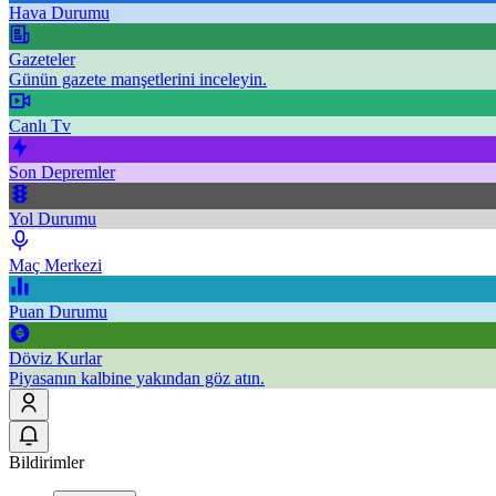
Hava Durumu
Gazeteler
Günün gazete manşetlerini inceleyin.
Canlı Tv
Son Depremler
Yol Durumu
Maç Merkezi
Puan Durumu
Döviz Kurlar
Piyasanın kalbine yakından göz atın.
Bildirimler