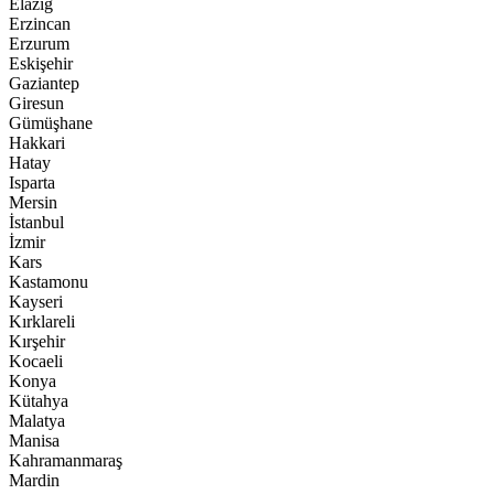
Elazığ
Erzincan
Erzurum
Eskişehir
Gaziantep
Giresun
Gümüşhane
Hakkari
Hatay
Isparta
Mersin
İstanbul
İzmir
Kars
Kastamonu
Kayseri
Kırklareli
Kırşehir
Kocaeli
Konya
Kütahya
Malatya
Manisa
Kahramanmaraş
Mardin