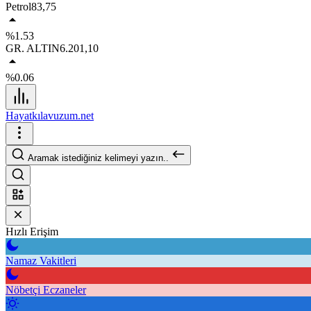
Petrol
83,75
%1.53
GR. ALTIN
6.201,10
%0.06
Hayatkılavuzum.net
Aramak istediğiniz kelimeyi yazın..
Hızlı Erişim
Namaz Vakitleri
Nöbetçi Eczaneler