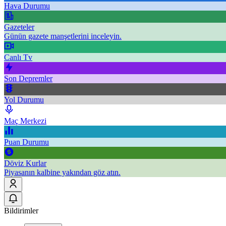
Hava Durumu
Gazeteler
Günün gazete manşetlerini inceleyin.
Canlı Tv
Son Depremler
Yol Durumu
Maç Merkezi
Puan Durumu
Döviz Kurlar
Piyasanın kalbine yakından göz atın.
Bildirimler