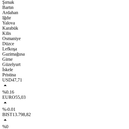
Şırnak
Bartın
Ardahan
Iğdır
Yalova
Karabük
Kilis
Osmaniye
Düzce
Lefkoşa
Gazimağusa
Girne
Güzelyurt
İskele
Pristina
USD
47,71
%0.16
EURO
55,03
%-0.01
BIST
13.798,82
%0