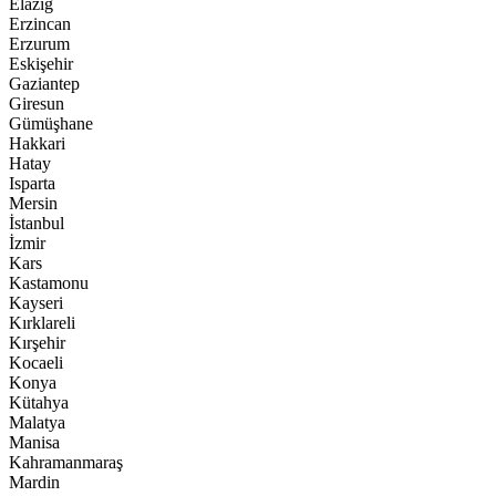
Elazığ
Erzincan
Erzurum
Eskişehir
Gaziantep
Giresun
Gümüşhane
Hakkari
Hatay
Isparta
Mersin
İstanbul
İzmir
Kars
Kastamonu
Kayseri
Kırklareli
Kırşehir
Kocaeli
Konya
Kütahya
Malatya
Manisa
Kahramanmaraş
Mardin