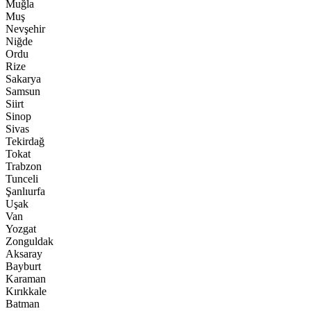
Muğla
Muş
Nevşehir
Niğde
Ordu
Rize
Sakarya
Samsun
Siirt
Sinop
Sivas
Tekirdağ
Tokat
Trabzon
Tunceli
Şanlıurfa
Uşak
Van
Yozgat
Zonguldak
Aksaray
Bayburt
Karaman
Kırıkkale
Batman