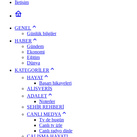
İletişim
GENEL
Günlük bilgiler
HABER
Gündem
Ekonomi
Eğitim
Dünya
KATEGORİLER
HAYAT
Başarı hikayeleri
ALIŞVERİŞ
ADALET
Noterler
ŞEHİR REHBERİ
CANLI MEDYA
Tv de bugün
Canlı tv izle
Canlı radyo dinle
ÇALIŞMA HAYATI