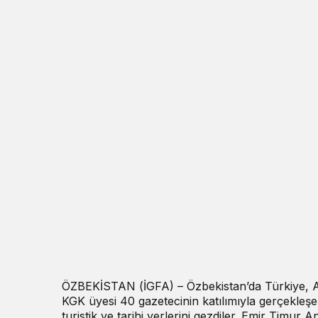
ÖZBEKİSTAN (İGFA) – Özbekistan’da Türkiye, A
KGK üyesi 40 gazetecinin katılımıyla gerçekle
turistik ve tarihi yerlerini gezdiler. Emir Timur 