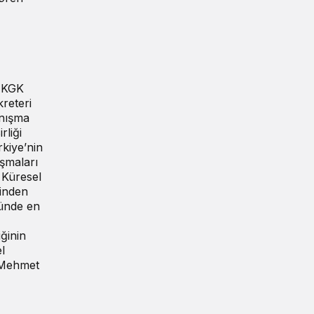
, KGK
reteri
anışma
rliği
kiye’nin
ışmaları
 Küresel
rinden
münde en
ğinin
l
. Mehmet