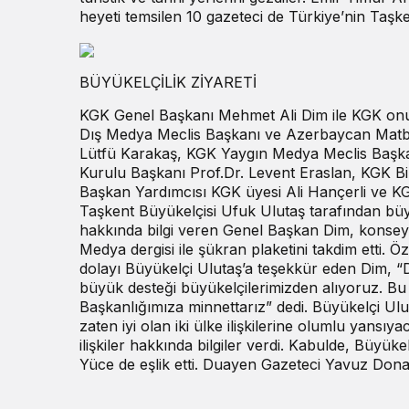
heyeti temsilen 10 gazeteci de Türkiye’nin Taşke
BÜYÜKELÇİLİK ZİYARETİ
KGK Genel Başkanı Mehmet Ali Dim ile KGK onu
Dış Medya Meclis Başkanı ve Azerbaycan Matbu
Lütfü Karakaş, KGK Yaygın Medya Meclis Başka
Kurulu Başkanı Prof.Dr. Levent Eraslan, KGK Birl
Başkan Yardımcısı KGK üyesi Ali Hançerli ve KG
Taşkent Büyükelçisi Ufuk Ulutaş tarafından büyü
hakkında bilgi veren Genel Başkan Dim, konseyi
Medya dergisi ile şükran plaketini takdim etti.
dolayı Büyükelçi Ulutaş’a teşekkür eden Dim, 
büyük desteği büyükelçilerimizden alıyoruz. Bu k
Başkanlığımıza minnettarız” dedi. Büyükelçi Ul
zaten iyi olan iki ülke ilişkilerine olumlu yansıy
ilişkiler hakkında bilgiler verdi. Kabulde, Büyük
Yüce de eşlik etti. Duayen Gazeteci Yavuz Donat 