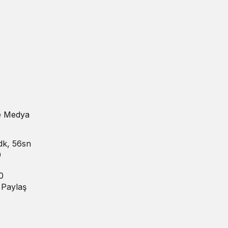
ye Medya
dk, 56sn
0
0
Paylaş