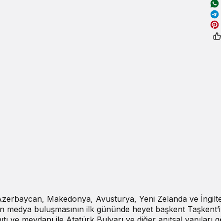
zerbaycan, Makedonya, Avusturya, Yeni Zelanda ve İngilt
şen medya buluşmasının ilk gününde heyet başkent Taşkent’
Anıtı ve meydanı ile Atatürk Bulvarı ve diğer anıtsal yapıları 