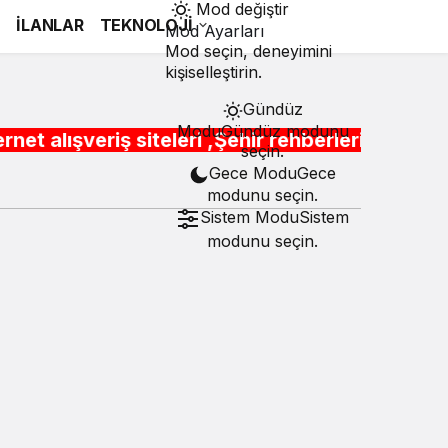
Mod değiştir
İ
İLANLAR
TEKNOLOJİ
Mod Ayarları
Mod seçin, deneyimini
kişiselleştirin.
Gündüz
Modu
Gündüz modunu
teleri ,Şehir rehberleri , Belediye Otobüs,Metr
seçin.
Gece Modu
Gece
modunu seçin.
Sistem Modu
Sistem
modunu seçin.