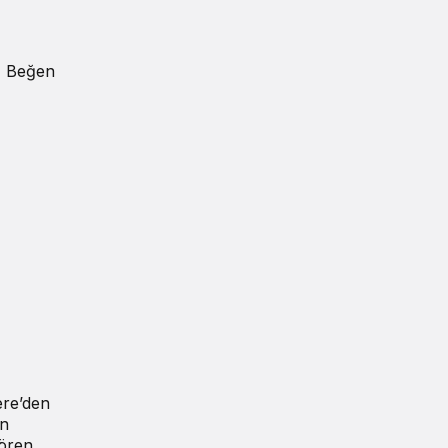
Beğen
ere’den
in
gören