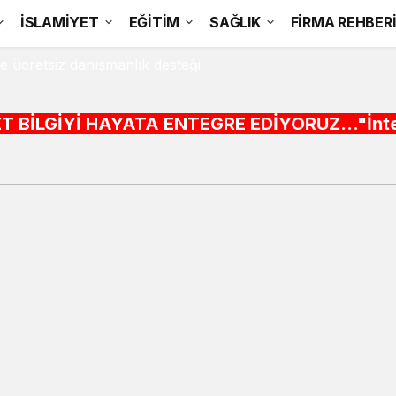
İSLAMİYET
EĞİTİM
SAĞLIK
FİRMA REHBER
e ücretsiz danışmanlık desteği
YATA ENTEGRE EDİYORUZ..."İnternet alışveriş si