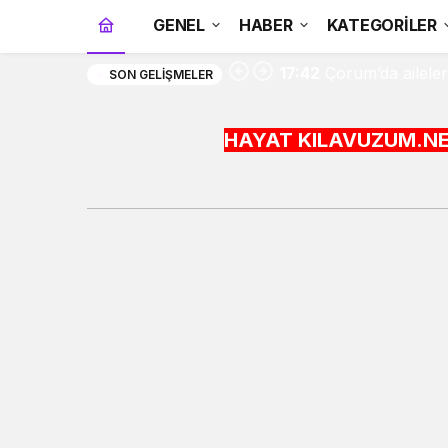
GENEL
HABER
KATEGORİLER
17:42
Çorum’da aileler
SON GELIŞMELER
HAYAT KILAVUZUM.NET BİLGİYİ HA