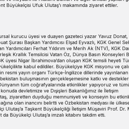
nt Büyükelçisi Ufuk Ulutaş’ı makamında ziyaret ettiler.
rsal kurucu üyesi ve duayen gazeteci yazar Yavuz Donat
at Şurası Başkan Yardımcısı Elşad Eyvazlı, KGK Genel Sek
n Yardımcıları Ferhat Yıldırım ve Merih Ak (NTV), KGK D
eşik Krallık Temsilcisi Vatan Öz, Dünya Basın Konseyleri Bi
K üyesi Nigar İbrahimova’dan oluşan KGK temsili heyeti Tür
kelçilikte kabul edildiler. Büyükelçiye KGK misyonu ve çal
n resmi yayın organı Türkçe-İngilizce dillerinde yayınlanan
 Özbekistan buluşmasının gerçekleşemesine katkı ve destekle
“Dünyanın tüm coğrafyalarında etkinlikler yapıyoruz ve tü
onuda devletimize ve Dışişleri Bakanlığımız ile İletişim
utaş, ziyaretten duyduğu memnuniyeti ve konseyin bu etkinli
acağına olan inancını belirtti ve Özbekistan medyası ile ülkese
elçi Ulutaş’a Taşkent Büyükelçiliği İletişim Müşaviri Prof. Dr
da Büyükelçi Ulutaş’a imzalı kitabını takdim etti.