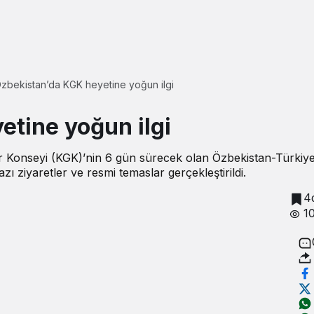
zbekistan’da KGK heyetine yoğun ilgi
tine yoğun ilgi
ler Konseyi (KGK)’nin 6 gün sürecek olan Özbekistan-Türki
zı ziyaretler ve resmi temaslar gerçekleştirildi.
4
1