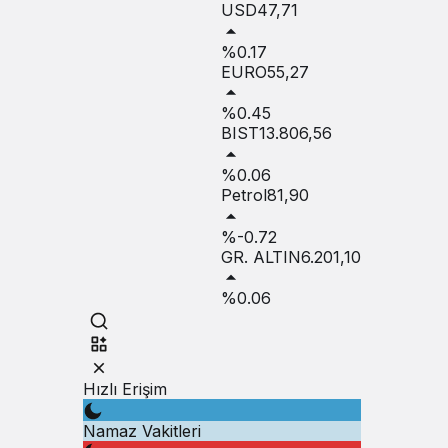
USD
47,71
%0.17
EURO
55,27
%0.45
BIST
13.806,56
%0.06
Petrol
81,90
%-0.72
GR. ALTIN
6.201,10
%0.06
Hızlı Erişim
Namaz Vakitleri