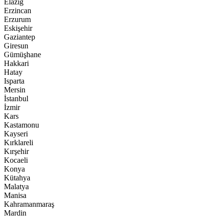
Elazığ
Erzincan
Erzurum
Eskişehir
Gaziantep
Giresun
Gümüşhane
Hakkari
Hatay
Isparta
Mersin
İstanbul
İzmir
Kars
Kastamonu
Kayseri
Kırklareli
Kırşehir
Kocaeli
Konya
Kütahya
Malatya
Manisa
Kahramanmaraş
Mardin