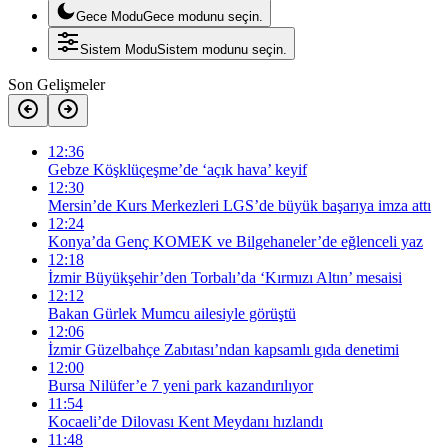
Gece Modu
Gece modunu seçin.
Sistem Modu
Sistem modunu seçin.
Son Gelişmeler
12:36
Gebze Köşklüçeşme’de ‘açık hava’ keyif
12:30
Mersin’de Kurs Merkezleri LGS’de büyük başarıya imza attı
12:24
Konya’da Genç KOMEK ve Bilgehaneler’de eğlenceli yaz
12:18
İzmir Büyükşehir’den Torbalı’da ‘Kırmızı Altın’ mesaisi
12:12
Bakan Gürlek Mumcu ailesiyle görüştü
12:06
İzmir Güzelbahçe Zabıtası’ndan kapsamlı gıda denetimi
12:00
Bursa Nilüfer’e 7 yeni park kazandırılıyor
11:54
Kocaeli’de Dilovası Kent Meydanı hızlandı
11:48