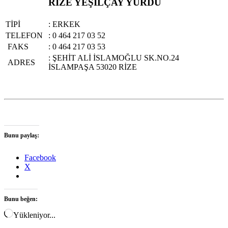
RİZE YEŞİLÇAY YURDU
TİPİ
: ERKEK
TELEFON
: 0 464 217 03 52
FAKS
: 0 464 217 03 53
: ŞEHİT ALİ İSLAMOĞLU SK.NO.24
ADRES
İSLAMPAŞA 53020 RİZE
Bunu paylaş:
Facebook
X
Bunu beğen:
Yükleniyor...