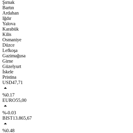
Şırnak
Bartın
Ardahan
Iğdır
Yalova
Karabük
Kilis
Osmaniye
Düzce
Lefkoşa
Gazimağusa
Girne
Güzelyurt
İskele
Pristina
USD
47,71
%0.17
EURO
55,00
%-0.03
BIST
13.865,67
%0.48