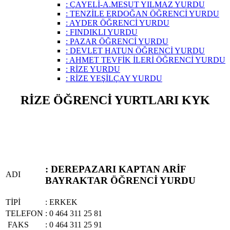
: ÇAYELİ-A.MESUT YILMAZ YURDU
: TENZİLE ERDOĞAN ÖĞRENCİ YURDU
: AYDER ÖĞRENCİ YURDU
: FINDIKLI YURDU
: PAZAR ÖĞRENCİ YURDU
: DEVLET HATUN ÖĞRENCİ YURDU
: AHMET TEVFİK İLERİ ÖĞRENCİ YURDU
: RİZE YURDU
: RİZE YEŞİLÇAY YURDU
RİZE ÖĞRENCİ YURTLARI KYK
: DEREPAZARI KAPTAN ARİF
ADI
BAYRAKTAR ÖĞRENCİ YURDU
TİPİ
: ERKEK
TELEFON
: 0 464 311 25 81
FAKS
: 0 464 311 25 91