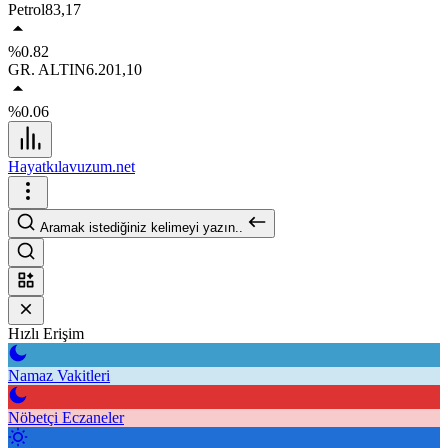
Petrol
83,17
%0.82
GR. ALTIN
6.201,10
%0.06
Hayatkılavuzum.net
Aramak istediğiniz kelimeyi yazın..
Hızlı Erişim
Namaz Vakitleri
Nöbetçi Eczaneler