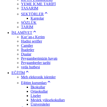
YEME İÇME TARİFİ
TASARIM
SEKTÖRLER
Kargolar
SÖZLÜK
TARIM
İSLAMİYET
Kur’an-ı Kerim
Hadisi şerifler
Camiler
İbadetler
Dualar
Peygamberimizin hayatı
Peygamberler tarihi
veda hutbesi
EĞİTİM
Meb elekronik işlemler
Eğitim kurumları
İlkokullar
Ortaokullar
Liseler
Meslek yüksekokulları
Üniversiteler