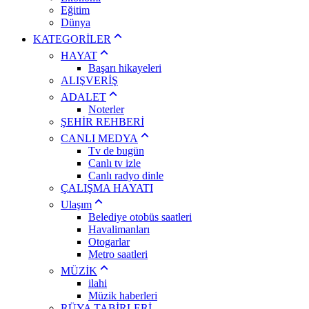
Eğitim
Dünya
KATEGORİLER
HAYAT
Başarı hikayeleri
ALIŞVERİŞ
ADALET
Noterler
ŞEHİR REHBERİ
CANLI MEDYA
Tv de bugün
Canlı tv izle
Canlı radyo dinle
ÇALIŞMA HAYATI
Ulaşım
Belediye otobüs saatleri
Havalimanları
Otogarlar
Metro saatleri
MÜZİK
ilahi
Müzik haberleri
RÜYA TABİRLERİ