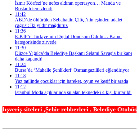
İzmir Körfezi’ne nefes aldıran operasyon… Manda ve
Bostanlı temizlendi
11:42
ABD’de öldürülen Sebahattin Çiftçi’nin eşinden adalet
çağrısı: İki yıldır mağduruz
11:36
E-KİP’e Türkiye’nin Dijital Dönüşüm Ödülü… Kamu
kategorisinde zirvede
11:30
Düzce Yığılca’da Belediye Başkanı Selami Savaş’a bir kapı
daha kapandı!
11:24
Bursa’da ‘Mahalle Şenlikleri’ Osmangazilileri eğlendiriyor
11:18
Yaz tatilinde çocuklar için hareket, oyun ve keşif bir arada
11:12
İstanbul Moda açıklarında su alan teknedeki 4 kişi kurtarıldı
ir rehberleri , Belediye Otobüs,Metro,Tren saatle