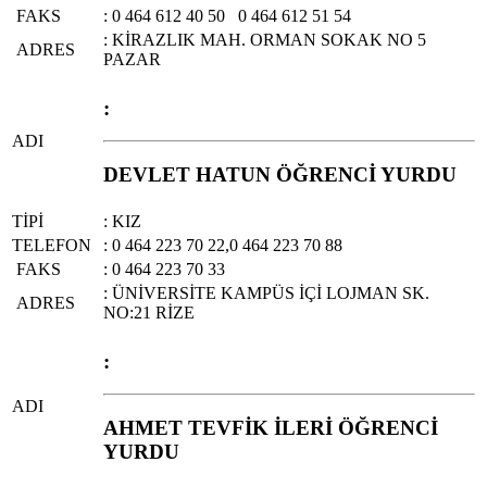
FAKS
: 0 464 612 40 50 0 464 612 51 54
: KİRAZLIK MAH. ORMAN SOKAK NO 5
ADRES
PAZAR
:
ADI
DEVLET HATUN ÖĞRENCİ YURDU
TİPİ
: KIZ
TELEFON
: 0 464 223 70 22,0 464 223 70 88
FAKS
: 0 464 223 70 33
: ÜNİVERSİTE KAMPÜS İÇİ LOJMAN SK.
ADRES
NO:21 RİZE
:
ADI
AHMET TEVFİK İLERİ ÖĞRENCİ
YURDU