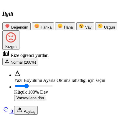
İlgili
Beğendim
Harika
Haha
Vay
Üzgün
Kızgın
Rize öğrenci yurtları
Normal (100%)
Yazı Boyutunu Ayarla
Okuma rahatlığı için seçin
Küçük
100%
Dev
Varsayılana dön
0
Paylaş