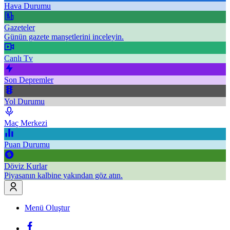
Hava Durumu
Gazeteler
Günün gazete manşetlerini inceleyin.
Canlı Tv
Son Depremler
Yol Durumu
Maç Merkezi
Puan Durumu
Döviz Kurlar
Piyasanın kalbine yakından göz atın.
Menü Oluştur