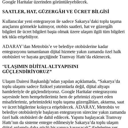
Google Haritalar üzerinden görüntüleyebilecek.
SAATLER, HAT, GÜZERGÂH VE ÜCRET BİLGİSİ
Kullanıcılar yeni entegrasyon ile sadece Sakarya’daki toplu taşıma
araçlarını görmekle kalmıyor, otobüs saatleri, hat ve güzergâh
bilgileri ile ücret bilgileri başta olmak üzere ulaşım ilgili tüm bilgileri
tek tıkla erişebiliyor.
ADARAY’dan Metrobüs’e ve belediye otobüslerine kadar
entegrasyonu tamamlanan dijital hizmete yakın zamanda özel halk
otobüsleri ve hayata geçtiğinde Tramvay Hattı’da eklenecek.
“
ULAŞIMIN DİJİTAL ALTYAPISINI
GÜÇLENDİRİYORUZ”
Ulaşım Dairesi Başkanlığı’ndan yapılan açıklamada, “Sakarya’da
toplu ulaşımı sadece fiziksel yatırımlarla değil, dijital altyapı
hamleleriyle de güçlendiriyoruz. Google Haritalar entegrasyonu
sayesinde hem hemşehrilerimiz hem de şehrimizi ziyaret eden
misafirlerimiz, şehrimizdeki toplu taşıma güzergâhları, aktarma, saat
ve ücret bilgilerine kolayca erişebilecek. ADARAY, Metrobüs ve
belediye otobüsleriyle başlayan entegrasyon sürecine yakın zamanda
özel halk otobüsleri de dahil edilecek. Yapımı başlayacak Tramvay
Hattı’nın da sisteme entegre edilmesiyle Sakarya’da toplu ulaşım
dijital anlamda daha güçlü bir yapıya kavuşacak” ifadelerine yer