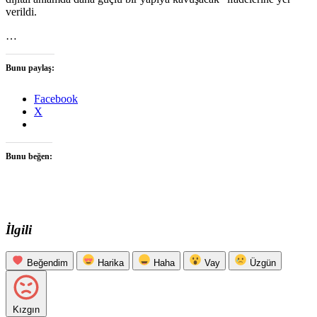
verildi.
…
Bunu paylaş:
Facebook
X
Bunu beğen:
İlgili
Beğendim
Harika
Haha
Vay
Üzgün
Kızgın