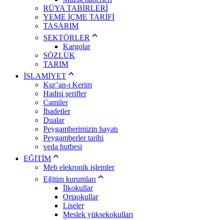
RÜYA TABİRLERİ
YEME İÇME TARİFİ
TASARIM
SEKTÖRLER
Kargolar
SÖZLÜK
TARIM
İSLAMİYET
Kur’an-ı Kerim
Hadisi şerifler
Camiler
İbadetler
Dualar
Peygamberimizin hayatı
Peygamberler tarihi
veda hutbesi
EĞİTİM
Meb elekronik işlemler
Eğitim kurumları
İlkokullar
Ortaokullar
Liseler
Meslek yüksekokulları