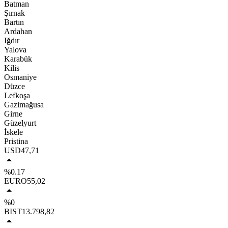
Batman
Şırnak
Bartın
Ardahan
Iğdır
Yalova
Karabük
Kilis
Osmaniye
Düzce
Lefkoşa
Gazimağusa
Girne
Güzelyurt
İskele
Pristina
USD
47,71
%0.17
EURO
55,02
%0
BIST
13.798,82