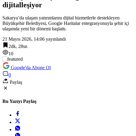
dijitalleşiyor
10:12
İzmir Bornova’da ortak akıl buluşması
Sakarya’da ulaşım yatırımlarını dijital hizmetlerle destekleyen
Büyükşehir Belediyesi, Google Haritalar entegrasyonuyla şehir içi
ulaşımda yeni bir dönemi başlattı.
21 Mayıs 2026, 14:06
yayınlandı
2dk, 28sn
10
Google'da Abone Ol
0
Paylaş
Bu Yazıyı Paylaş