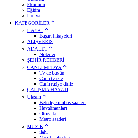
Ekonomi
Eğitim
Dünya
KATEGORİLER
HAYAT
Başarı hikayeleri
ALIŞVERİŞ
ADALET
Noterler
ŞEHİR REHBERİ
CANLI MEDYA
Tv de bugün
Canlı tv izle
Canlı radyo dinle
ÇALIŞMA HAYATI
Ulaşım
Belediye otobüs saatleri
Havalimanları
Otogarlar
Metro saatleri
MÜZİK
ilahi
Müzik haberleri