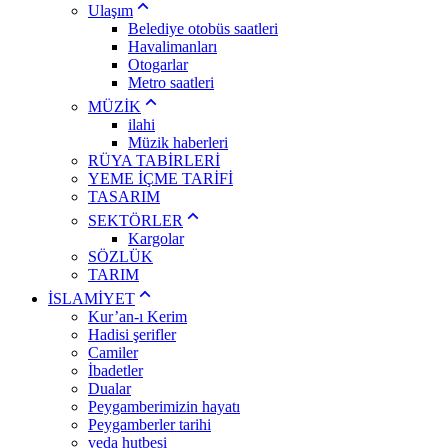
Ulaşım
Belediye otobüs saatleri
Havalimanları
Otogarlar
Metro saatleri
MÜZİK
ilahi
Müzik haberleri
RÜYA TABİRLERİ
YEME İÇME TARİFİ
TASARIM
SEKTÖRLER
Kargolar
SÖZLÜK
TARIM
İSLAMİYET
Kur’an-ı Kerim
Hadisi şerifler
Camiler
İbadetler
Dualar
Peygamberimizin hayatı
Peygamberler tarihi
veda hutbesi