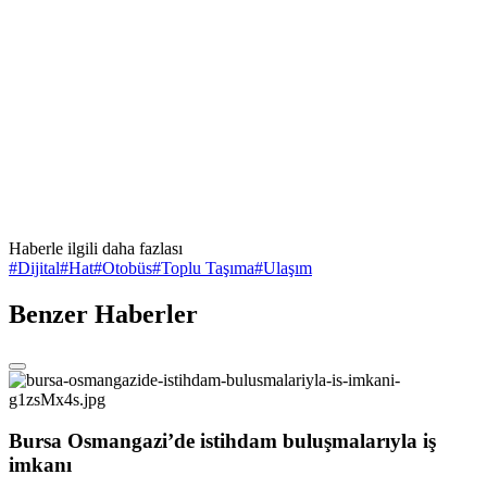
Haberle ilgili daha fazlası
#
Dijital
#
Hat
#
Otobüs
#
Toplu Taşıma
#
Ulaşım
Benzer Haberler
Bursa Osmangazi’de istihdam buluşmalarıyla iş
imkanı