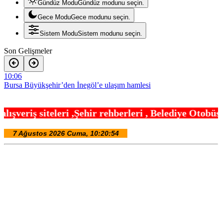
Gündüz Modu
Gündüz modunu seçin.
Gece Modu
Gece modunu seçin.
Sistem Modu
Sistem modunu seçin.
Son Gelişmeler
10:06
Bursa Büyükşehir’den İnegöl’e ulaşım hamlesi
10:00
hir rehberleri , Belediye Otobüs,Metro,Tren saatle
Kayseri Melikgazi’den yeni sosyal tesis
9:42
TÜGVA Kayseri, Memduh Büyükkılıç’ı ağırladı
9:30
Kayseri Kocasinan’da tarım buluşması hasatla açıldı
9:24
Yurtta bugün hava nasıl olacak?
7:54
Kayseri TEKNOFEST takımları Başkan Büyükkılıç’la buluştu