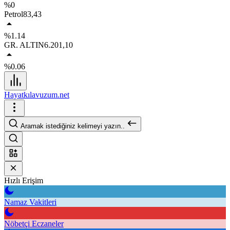
%0
Petrol
83,43
%1.14
GR. ALTIN
6.201,10
%0.06
Hayatkılavuzum.net
Aramak istediğiniz kelimeyi yazın..
Hızlı Erişim
Namaz Vakitleri
Nöbetçi Eczaneler