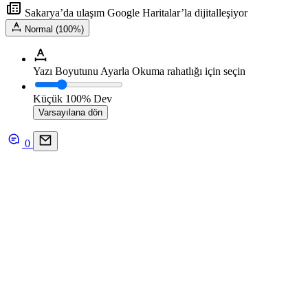
Sakarya’da ulaşım Google Haritalar’la dijitalleşiyor
Normal (100%)
Yazı Boyutunu Ayarla
Okuma rahatlığı için seçin
Küçük
100%
Dev
Varsayılana dön
0