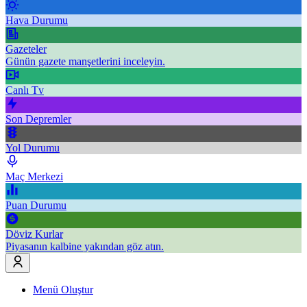
Hava Durumu
Gazeteler
Günün gazete manşetlerini inceleyin.
Canlı Tv
Son Depremler
Yol Durumu
Maç Merkezi
Puan Durumu
Döviz Kurlar
Piyasanın kalbine yakından göz atın.
Menü Oluştur