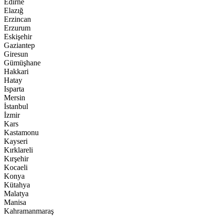
Edirne
Elazığ
Erzincan
Erzurum
Eskişehir
Gaziantep
Giresun
Gümüşhane
Hakkari
Hatay
Isparta
Mersin
İstanbul
İzmir
Kars
Kastamonu
Kayseri
Kırklareli
Kırşehir
Kocaeli
Konya
Kütahya
Malatya
Manisa
Kahramanmaraş