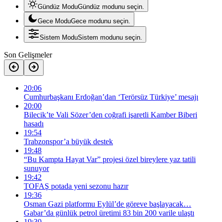
Gündüz Modu
Gündüz modunu seçin.
Gece Modu
Gece modunu seçin.
Sistem Modu
Sistem modunu seçin.
Son Gelişmeler
20:06
Cumhurbaşkanı Erdoğan’dan ‘Terörsüz Türkiye’ mesajı
20:00
Bilecik’te Vali Sözer’den coğrafi işaretli Kamber Biberi
hasadı
19:54
Trabzonspor’a büyük destek
19:48
“Bu Kampta Hayat Var” projesi özel bireylere yaz tatili
sunuyor
19:42
TOFAŞ potada yeni sezonu hazır
19:36
Osman Gazi platformu Eylül’de göreve başlayacak…
Gabar’da günlük petrol üretimi 83 bin 200 varile ulaştı
19:30