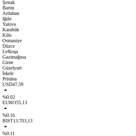
Şırnak
Bartın
Ardahan
Iğdır
Yalova
Karabük
Kilis
Osmaniye
Düzce
Lefkoşa
Gazimağusa
Girne
Güzelyurt
İskele
Pristina
USD
47,59
%0.02
EURO
55,13
%0.16
BIST
13.703,13
%0.11