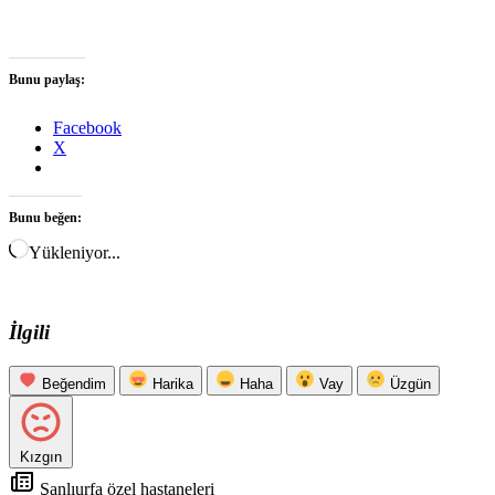
Bunu paylaş:
Facebook
X
Bunu beğen:
Yükleniyor...
İlgili
Beğendim
Harika
Haha
Vay
Üzgün
Kızgın
Şanlıurfa özel hastaneleri