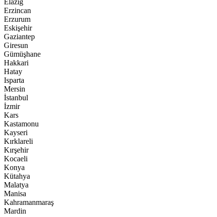
Elazığ
Erzincan
Erzurum
Eskişehir
Gaziantep
Giresun
Gümüşhane
Hakkari
Hatay
Isparta
Mersin
İstanbul
İzmir
Kars
Kastamonu
Kayseri
Kırklareli
Kırşehir
Kocaeli
Konya
Kütahya
Malatya
Manisa
Kahramanmaraş
Mardin