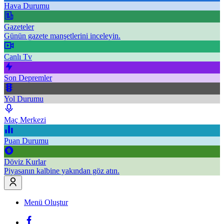
Hava Durumu
Gazeteler
Günün gazete manşetlerini inceleyin.
Canlı Tv
Son Depremler
Yol Durumu
Maç Merkezi
Puan Durumu
Döviz Kurlar
Piyasanın kalbine yakından göz atın.
Menü Oluştur