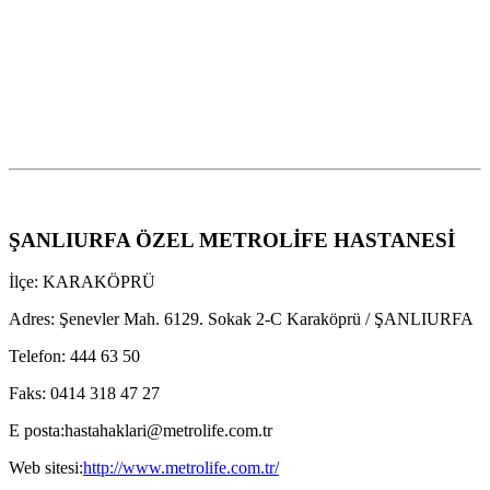
ŞANLIURFA ÖZEL METROLİFE HASTANESİ
İlçe: KARAKÖPRÜ
Adres:
Şenevler Mah. 6129. Sokak 2-C Karaköprü / ŞANLIURFA
Telefon:
444 63 50
Faks:
0414 318 47 27
E posta:
hastahaklari@metrolife.com.tr
Web sitesi:
http://www.metrolife.com.tr/