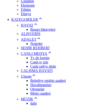
Gündem
Ekonomi
Eğitim
Dünya
KATEGORİLER
HAYAT
Başarı hikayeleri
ALIŞVERİŞ
ADALET
Noterler
ŞEHİR REHBERİ
CANLI MEDYA
Tv de bugün
Canlı tv izle
Canlı radyo dinle
ÇALIŞMA HAYATI
Ulaşım
Belediye otobüs saatleri
Havalimanları
Otogarlar
Metro saatleri
MÜZİK
ilahi