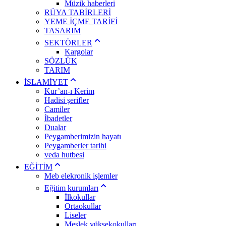
Müzik haberleri
RÜYA TABİRLERİ
YEME İÇME TARİFİ
TASARIM
SEKTÖRLER
Kargolar
SÖZLÜK
TARIM
İSLAMİYET
Kur’an-ı Kerim
Hadisi şerifler
Camiler
İbadetler
Dualar
Peygamberimizin hayatı
Peygamberler tarihi
veda hutbesi
EĞİTİM
Meb elekronik işlemler
Eğitim kurumları
İlkokullar
Ortaokullar
Liseler
Meslek yüksekokulları