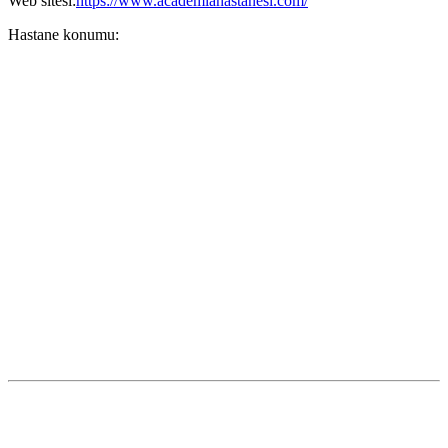
Web sitesi:
https://www.academiahastanesi.com/
Hastane konumu: