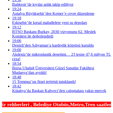
Balıkesir’de kıyılar anlık takip ediliyor
19:24
Antalya Büyükşehir’den Kemer’e çevre düzenleme
19:18
Eskişehir’de kırsal mahallelere yeni su depoları
19:12
BTSO Başkanı Burkay, 2030 vizyonunu 62. Meslek
Komitesi ile değerlendirdi
19:06
Denizli’den Adıyaman’a kardeşlik köprüsü kuruldu
19:00
Akdeniz’de mikroplastik denetimi… 23 tesise 47,6 milyon TL
ceza!
18:54
Bursa Uludağ Üniversitesi Güzel Sanatlar Fakültesi
Mudanya’dan ayrıldı!
18:48
15 Temmuz’un firari teröristi tutuklandı!
18:42
Kütahya’da Başkan Kahveci’den çalışmalara yakın mercek
lediye Otobüs,Metro,Tren saatleri ,Hastaneler, Oku