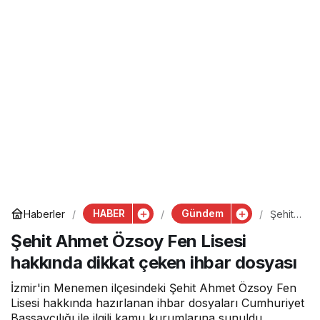
HABER
Gündem
Haberler
Şehit
Ahmet
Şehit Ahmet Özsoy Fen Lisesi
Özsoy
Fen
hakkında dikkat çeken ihbar dosyası
Lisesi
hakkın
da
İzmir'in Menemen ilçesindeki Şehit Ahmet Özsoy Fen
dikkat
Lisesi hakkında hazırlanan ihbar dosyaları Cumhuriyet
çeken
Başsavcılığı ile ilgili kamu kurumlarına sunuldu.