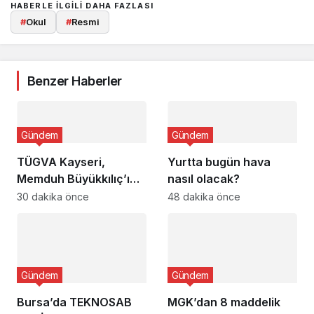
HABERLE ILGILI DAHA FAZLASI
#
Okul
#
Resmi
Benzer Haberler
Gündem
Gündem
TÜGVA Kayseri,
Yurtta bugün hava
Memduh Büyükkılıç’ı
nasıl olacak?
ağırladı
30 dakika önce
48 dakika önce
Gündem
Gündem
Bursa’da TEKNOSAB
MGK’dan 8 maddelik