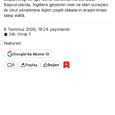
ihbar
Başvurularda, İngiltere gezisinin mali ve idari süreçleri
dosya
ile okul yönetimine ilişkin çeşitli iddiaların araştırılması
sı
talep edildi.
8 Temmuz 2026, 18:24
yayınlandı
2dk, 0sn
5
Google'da Abone Ol
0
Paylaş
Beğen