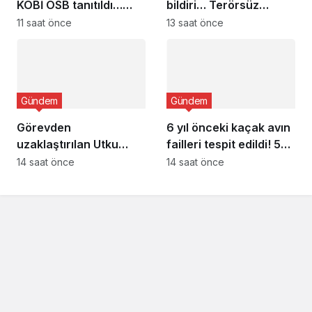
KOBİ OSB tanıtıldı…
bildiri… Terörsüz
Bursa’nın kalkınma
Türkiye, bölgesel
11 saat önce
13 saat önce
yolculuğunda yeni
güvenlik ve Gazze
dönem
mesajı
Gündem
Gündem
Görevden
6 yıl önceki kaçak avın
uzaklaştırılan Utku
failleri tespit edildi! 5
Caner Çaykara
yaban keçisi için ceza
14 saat önce
14 saat önce
hakkında tahliye kararı
uygulandı