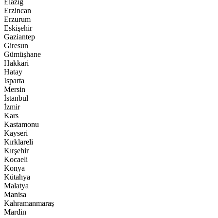
Elazığ
Erzincan
Erzurum
Eskişehir
Gaziantep
Giresun
Gümüşhane
Hakkari
Hatay
Isparta
Mersin
İstanbul
İzmir
Kars
Kastamonu
Kayseri
Kırklareli
Kırşehir
Kocaeli
Konya
Kütahya
Malatya
Manisa
Kahramanmaraş
Mardin