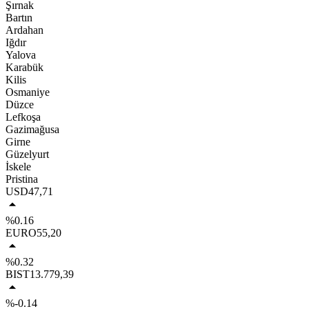
Şırnak
Bartın
Ardahan
Iğdır
Yalova
Karabük
Kilis
Osmaniye
Düzce
Lefkoşa
Gazimağusa
Girne
Güzelyurt
İskele
Pristina
USD
47,71
%0.16
EURO
55,20
%0.32
BIST
13.779,39
%-0.14