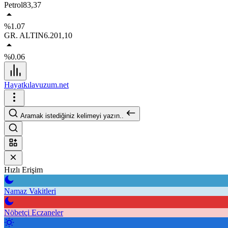
Petrol
83,37
%1.07
GR. ALTIN
6.201,10
%0.06
Hayatkılavuzum.net
Aramak istediğiniz kelimeyi yazın..
Hızlı Erişim
Namaz Vakitleri
Nöbetçi Eczaneler