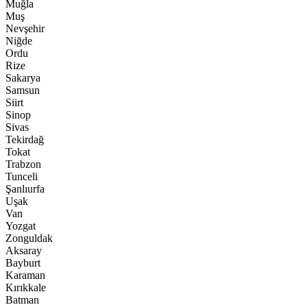
Muğla
Muş
Nevşehir
Niğde
Ordu
Rize
Sakarya
Samsun
Siirt
Sinop
Sivas
Tekirdağ
Tokat
Trabzon
Tunceli
Şanlıurfa
Uşak
Van
Yozgat
Zonguldak
Aksaray
Bayburt
Karaman
Kırıkkale
Batman