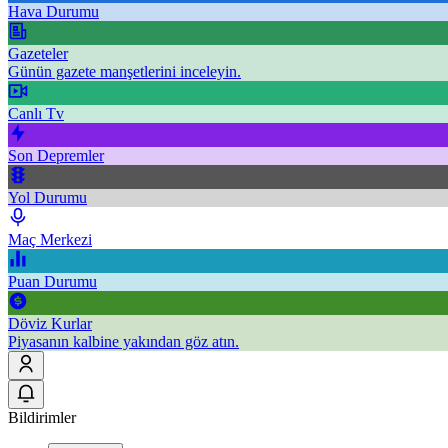
Hava Durumu
Gazeteler
Günün gazete manşetlerini inceleyin.
Canlı Tv
Son Depremler
Yol Durumu
Maç Merkezi
Puan Durumu
Döviz Kurlar
Piyasanın kalbine yakından göz atın.
Bildirimler