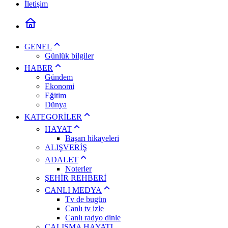
İletişim
GENEL
Günlük bilgiler
HABER
Gündem
Ekonomi
Eğitim
Dünya
KATEGORİLER
HAYAT
Başarı hikayeleri
ALIŞVERİŞ
ADALET
Noterler
ŞEHİR REHBERİ
CANLI MEDYA
Tv de bugün
Canlı tv izle
Canlı radyo dinle
ÇALIŞMA HAYATI