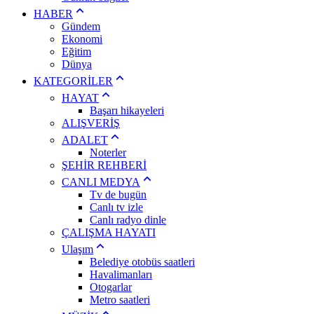
HABER
Gündem
Ekonomi
Eğitim
Dünya
KATEGORİLER
HAYAT
Başarı hikayeleri
ALIŞVERİŞ
ADALET
Noterler
ŞEHİR REHBERİ
CANLI MEDYA
Tv de bugün
Canlı tv izle
Canlı radyo dinle
ÇALIŞMA HAYATI
Ulaşım
Belediye otobüs saatleri
Havalimanları
Otogarlar
Metro saatleri