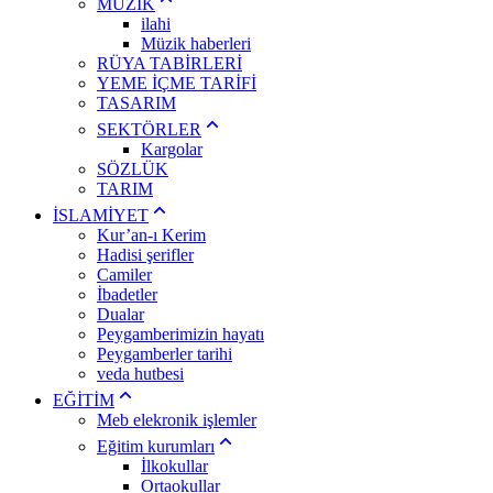
MÜZİK
ilahi
Müzik haberleri
RÜYA TABİRLERİ
YEME İÇME TARİFİ
TASARIM
SEKTÖRLER
Kargolar
SÖZLÜK
TARIM
İSLAMİYET
Kur’an-ı Kerim
Hadisi şerifler
Camiler
İbadetler
Dualar
Peygamberimizin hayatı
Peygamberler tarihi
veda hutbesi
EĞİTİM
Meb elekronik işlemler
Eğitim kurumları
İlkokullar
Ortaokullar