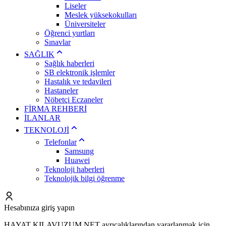
Liseler
Meslek yüksekokulları
Üniversiteler
Öğrenci yurtları
Sınavlar
SAĞLIK
Sağlık haberleri
SB elektronik işlemler
Hastalık ve tedavileri
Hastaneler
Nöbetçi Eczaneler
FİRMA REHBERİ
İLANLAR
TEKNOLOJİ
Telefonlar
Samsung
Huawei
Teknoloji haberleri
Teknolojik bilgi öğrenme
Hesabınıza giriş yapın
HAYAT KILAVUZUM.NET ayrıcalıklarından yararlanmak için