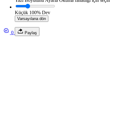
Yazı Boyutunu Ayarla
Okuma rahatlığı için seçin
Küçük
100%
Dev
Varsayılana dön
0
Paylaş