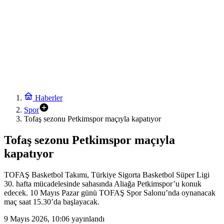
19:06
Denizli’den Adıyaman’a kardeşlik köprüsü kuruldu
19:00
Akdeniz’de mikroplastik denetimi… 23 tesise 47,6 milyon TL ceza!
18:54
Bursa Uludağ Üniversitesi Güzel Sanatlar Fakültesi Mudanya’dan
ayrıldı!
18:48
15 Temmuz’un firari teröristi tutuklandı!
Haberler
Spor
18:42
Tofaş sezonu Petkimspor maçıyla kapatıyor
Kütahya’da Başkan Kahveci’den çalışmalara yakın mercek
20:06
Tofaş sezonu Petkimspor maçıyla
Cumhurbaşkanı Erdoğan’dan ‘Terörsüz Türkiye’ mesajı
kapatıyor
20:00
Bilecik’te Vali Sözer’den coğrafi işaretli Kamber Biberi hasadı
TOFAŞ Basketbol Takımı, Türkiye Sigorta Basketbol Süper Ligi
30. hafta mücadelesinde sahasında Aliağa Petkimspor’u konuk
edecek. 10 Mayıs Pazar günü TOFAŞ Spor Salonu’nda oynanacak
maç saat 15.30’da başlayacak.
9 Mayıs 2026, 10:06
yayınlandı