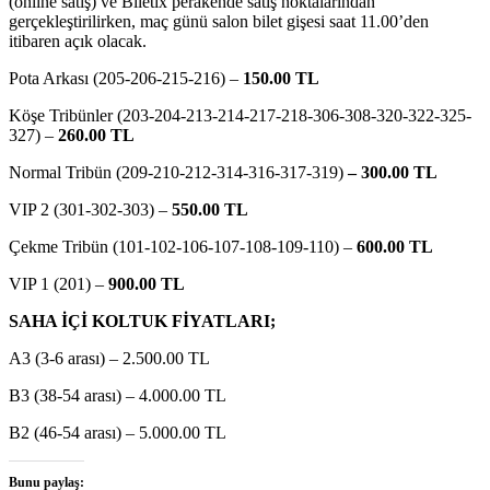
(online satış) ve Biletix perakende satış noktalarından
gerçekleştirilirken, maç günü salon bilet gişesi saat 11.00’den
itibaren açık olacak.
Pota Arkası (205-206-215-216) –
150.00 TL
Köşe Tribünler (203-204-213-214-217-218-306-308-320-322-325-
327) –
260.00 TL
Normal Tribün (209-210-212-314-316-317-319)
– 300.00 TL
VIP 2 (301-302-303) –
550.00 TL
Çekme Tribün (101-102-106-107-108-109-110) –
600.00 TL
VIP 1 (201) –
900.00 TL
SAHA İÇİ KOLTUK FİYATLARI;
A3 (3-6 arası) – 2.500.00 TL
B3 (38-54 arası) – 4.000.00 TL
B2 (46-54 arası) – 5.000.00 TL
Bunu paylaş: