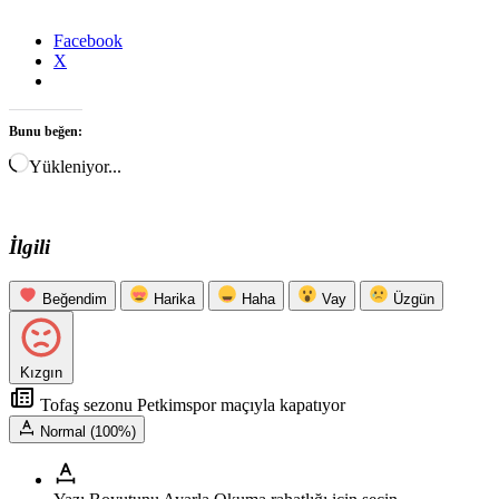
Facebook
X
Bunu beğen:
Yükleniyor...
İlgili
Beğendim
Harika
Haha
Vay
Üzgün
Kızgın
Tofaş sezonu Petkimspor maçıyla kapatıyor
Normal (100%)