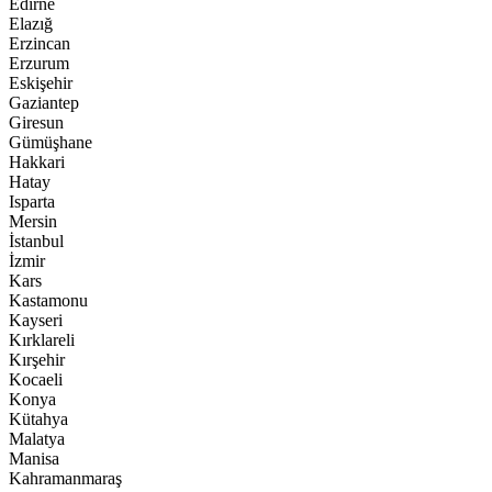
Edirne
Elazığ
Erzincan
Erzurum
Eskişehir
Gaziantep
Giresun
Gümüşhane
Hakkari
Hatay
Isparta
Mersin
İstanbul
İzmir
Kars
Kastamonu
Kayseri
Kırklareli
Kırşehir
Kocaeli
Konya
Kütahya
Malatya
Manisa
Kahramanmaraş