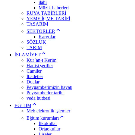
ilahi
Müzik haberleri
RÜYA TABİRLERİ
YEME İÇME TARİFİ
TASARIM
SEKTÖRLER
Kargolar
SÖZLÜK
TARIM
İSLAMİYET
Kur’an-ı Kerim
Hadisi şerifler
Camiler
İbadetler
Dualar
Peygamberimizin hayatı
Peygamberler tarihi
veda hutbesi
EĞİTİM
Meb elekronik işlemler
Eğitim kurumları
İlkokullar
Ortaokullar
Liseler