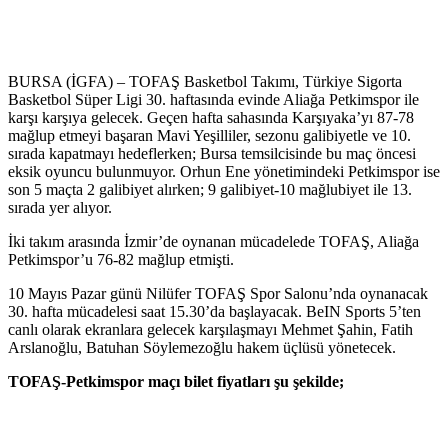
BURSA (İGFA) – TOFAŞ Basketbol Takımı, Türkiye Sigorta
Basketbol Süper Ligi 30. haftasında evinde Aliağa Petkimspor ile
karşı karşıya gelecek. Geçen hafta sahasında Karşıyaka’yı 87-78
mağlup etmeyi başaran Mavi Yeşilliler, sezonu galibiyetle ve 10.
sırada kapatmayı hedeflerken; Bursa temsilcisinde bu maç öncesi
eksik oyuncu bulunmuyor. Orhun Ene yönetimindeki Petkimspor ise
son 5 maçta 2 galibiyet alırken; 9 galibiyet-10 mağlubiyet ile 13.
sırada yer alıyor.
İki takım arasında İzmir’de oynanan mücadelede TOFAŞ, Aliağa
Petkimspor’u 76-82 mağlup etmişti.
10 Mayıs Pazar günü Nilüfer TOFAŞ Spor Salonu’nda oynanacak
30. hafta mücadelesi saat 15.30’da başlayacak. BeIN Sports 5’ten
canlı olarak ekranlara gelecek karşılaşmayı Mehmet Şahin, Fatih
Arslanoğlu, Batuhan Söylemezoğlu hakem üçlüsü yönetecek.
TOFAŞ-Petkimspor maçı bilet fiyatları şu şekilde;