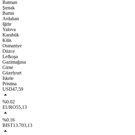
Batman
Şırnak
Bartın
Ardahan
Iğdır
Yalova
Karabük
Kilis
Osmaniye
Düzce
Lefkoşa
Gazimağusa
Girne
Güzelyurt
İskele
Pristina
USD
47,59
%0.02
EURO
55,13
%0.16
BIST
13.703,13