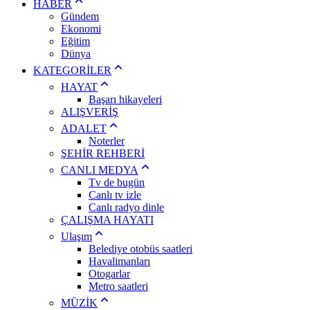
HABER
Gündem
Ekonomi
Eğitim
Dünya
KATEGORİLER
HAYAT
Başarı hikayeleri
ALIŞVERİŞ
ADALET
Noterler
ŞEHİR REHBERİ
CANLI MEDYA
Tv de bugün
Canlı tv izle
Canlı radyo dinle
ÇALIŞMA HAYATI
Ulaşım
Belediye otobüs saatleri
Havalimanları
Otogarlar
Metro saatleri
MÜZİK