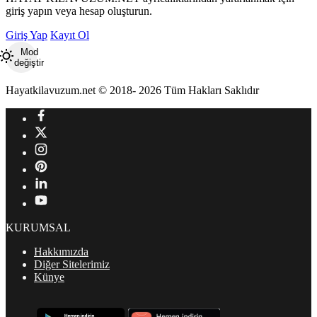
giriş yapın veya hesap oluşturun.
Giriş Yap
Kayıt Ol
Mod
değiştir
Hayatkilavuzum.net © 2018- 2026 Tüm Hakları Saklıdır
KURUMSAL
Hakkımızda
Diğer Sitelerimiz
Künye