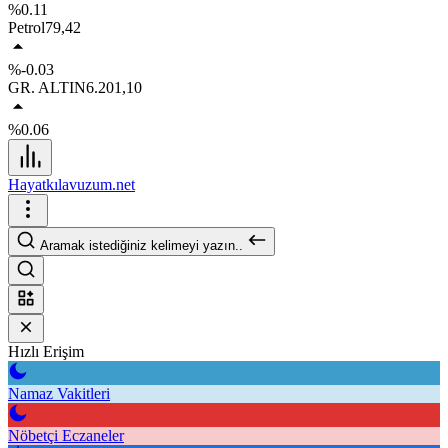
%0.11
Petrol
79,42
%-0.03
GR. ALTIN
6.201,10
%0.06
Hayatkılavuzum.net
Aramak istediğiniz kelimeyi yazın..
Hızlı Erişim
Namaz Vakitleri
Nöbetçi Eczaneler