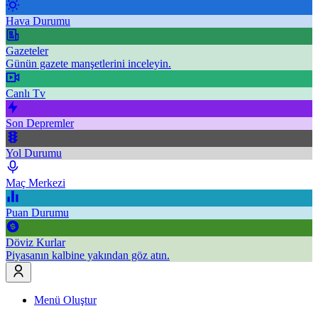
Hava Durumu
Gazeteler
Günün gazete manşetlerini inceleyin.
Canlı Tv
Son Depremler
Yol Durumu
Maç Merkezi
Puan Durumu
Döviz Kurlar
Piyasanın kalbine yakından göz atın.
Menü Oluştur