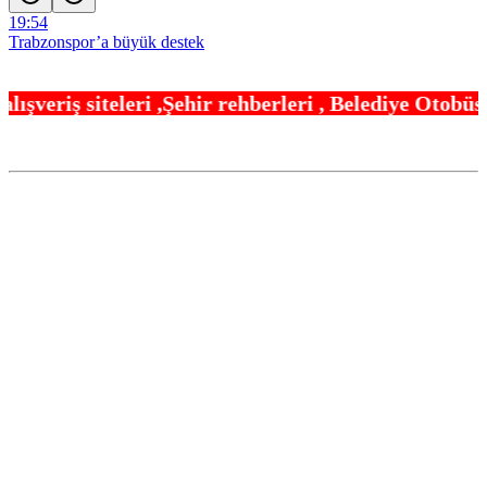
19:54
Trabzonspor’a büyük destek
19:48
hir rehberleri , Belediye Otobüs,Metro,Tren saatle
“Bu Kampta Hayat Var” projesi özel bireylere yaz tatili sunuyor
19:42
TOFAŞ potada yeni sezonu hazır
19:36
Osman Gazi platformu Eylül’de göreve başlayacak… Gabar’da
günlük petrol üretimi 83 bin 200 varile ulaştı
19:30
Balıkesir’de kıyılar anlık takip ediliyor
19:24
Antalya Büyükşehir’den Kemer’e çevre düzenleme
19:18
Eskişehir’de kırsal mahallelere yeni su depoları
19:12
BTSO Başkanı Burkay, 2030 vizyonunu 62. Meslek Komitesi ile
değerlendirdi