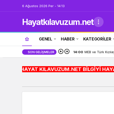
6 Ağustos 2026 Per - 14:13
Hayatkılavuzum.net
GENEL
HABER
KATEGORİLER
14:00
MEB ve Türk Kızıla
SON GELIŞMELER
HAYAT KILAVUZUM.NET BİLGİYİ HAYATA ENTEGRE E