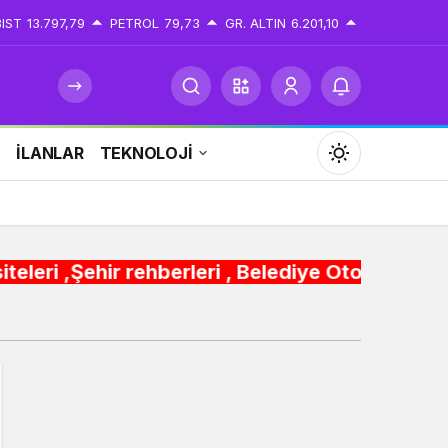
BIST
13.797,79
PETROL
79,73
GR. ALTIN
6.201,10
İ
İLANLAR
TEKNOLOJİ
Mod
değiştir
rehberleri , Belediye Otobüs,Metro,Tren saatle
Gündüz Modu
Gündüz modunu seçin.
Gece Modu
Gece modunu seçin.