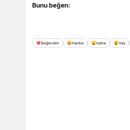
Bunu beğen:
Beğendim
Harika
Haha
Vay