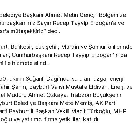
Belediye Başkanı Ahmet Metin Genç, “Bölgemize
umhurbaşkanımız Sayın Recep Tayyip Erdoğan’a ve
ar’a müteşekkiriz” dedi.
t, Balıkesir, Eskişehir, Mardin ve Şanlıurfa illerinde
ırımları, Cumhurbaşkanı Recep Tayyip Erdoğan’ın da
ni ile hizmete alındı.
50 rakımlı Soğanlı Dağı’nda kurulan rüzgar enerji
 Tahir Şahin, Bayburt Valisi Mustafa Eldivan, Enerji ve
 Genel Müdürü Ahmet Özkaya, Trabzon Büyükşehir
yburt Belediye Başkanı Mete Memiş, AK Parti
ti Bayburt İl Başkan Vekili Mecit Türkoğlu, MHP
lu ve yatırımcı firma yetkilileri katıldı.