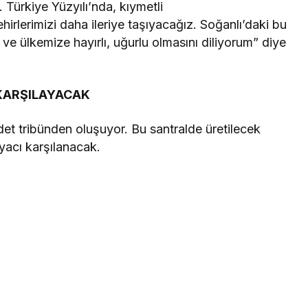
. Türkiye Yüzyılı’nda, kıymetli
rlerimizi daha ileriye taşıyacağız. Soğanlı’daki bu
e ülkemize hayırlı, uğurlu olmasını diliyorum” diye
 KARŞILAYACAK
adet tribünden oluşuyor. Bu santralde üretilecek
tiyacı karşılanacak.