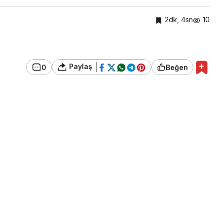
2dk, 4sn
10
Paylaş
0
Beğen