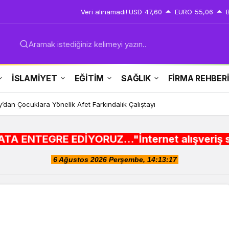
Veri alınamadı!
USD
47,60
EURO
55,06
Aramak istediğiniz kelimeyi yazın..
İSLAMİYET
EĞİTİM
SAĞLIK
FİRMA REHBER
y’dan Çocuklara Yönelik Afet Farkındalık Çalıştayı
DİYORUZ..."İnternet alışveriş siteleri ,Şehir 