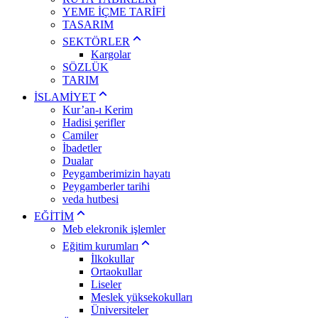
YEME İÇME TARİFİ
TASARIM
SEKTÖRLER
Kargolar
SÖZLÜK
TARIM
İSLAMİYET
Kur’an-ı Kerim
Hadisi şerifler
Camiler
İbadetler
Dualar
Peygamberimizin hayatı
Peygamberler tarihi
veda hutbesi
EĞİTİM
Meb elekronik işlemler
Eğitim kurumları
İlkokullar
Ortaokullar
Liseler
Meslek yüksekokulları
Üniversiteler