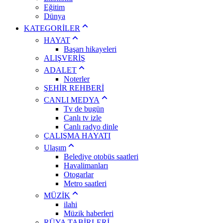
Eğitim
Dünya
KATEGORİLER
HAYAT
Başarı hikayeleri
ALIŞVERİŞ
ADALET
Noterler
ŞEHİR REHBERİ
CANLI MEDYA
Tv de bugün
Canlı tv izle
Canlı radyo dinle
ÇALIŞMA HAYATI
Ulaşım
Belediye otobüs saatleri
Havalimanları
Otogarlar
Metro saatleri
MÜZİK
ilahi
Müzik haberleri
RÜYA TABİRLERİ