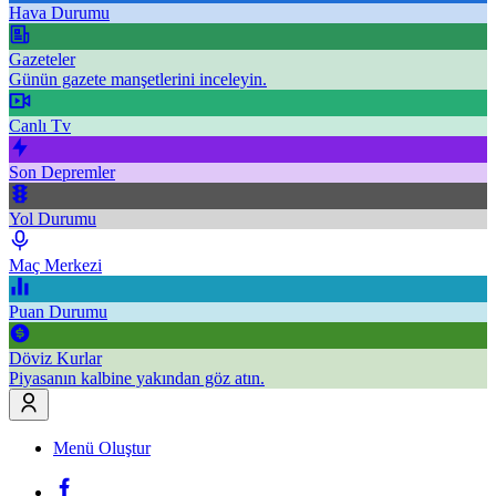
Hava Durumu
Gazeteler
Günün gazete manşetlerini inceleyin.
Canlı Tv
Son Depremler
Yol Durumu
Maç Merkezi
Puan Durumu
Döviz Kurlar
Piyasanın kalbine yakından göz atın.
Menü Oluştur