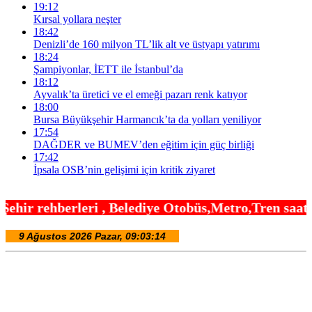
19:12
Kırsal yollara neşter
18:42
Denizli’de 160 milyon TL’lik alt ve üstyapı yatırımı
18:24
Şampiyonlar, İETT ile İstanbul’da
18:12
Ayvalık’ta üretici ve el emeği pazarı renk katıyor
18:00
Bursa Büyükşehir Harmancık’ta da yolları yeniliyor
17:54
DAĞDER ve BUMEV’den eğitim için güç birliği
17:42
İpsala OSB’nin gelişimi için kritik ziyaret
Belediye Otobüs,Metro,Tren saatleri ,Hastaneler, 