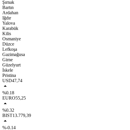
Şırnak
Bartın
Ardahan
Iğdır
Yalova
Karabük
Kilis
Osmaniye
Düzce
Lefkoşa
Gazimağusa
Girne
Güzelyurt
İskele
Pristina
USD
47,74
%0.18
EURO
55,25
%0.32
BIST
13.779,39
%-0.14