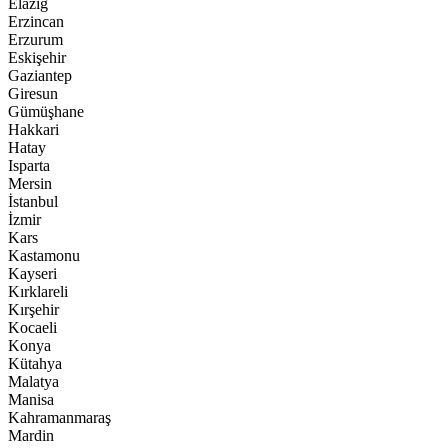
Elazığ
Erzincan
Erzurum
Eskişehir
Gaziantep
Giresun
Gümüşhane
Hakkari
Hatay
Isparta
Mersin
İstanbul
İzmir
Kars
Kastamonu
Kayseri
Kırklareli
Kırşehir
Kocaeli
Konya
Kütahya
Malatya
Manisa
Kahramanmaraş
Mardin