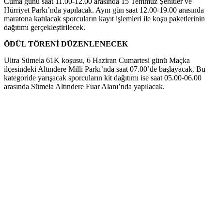
Cuma günü saat 11.00-12.00 arasında 15 Temmuz Şehitler ve
Hürriyet Parkı’nda yapılacak. Aynı gün saat 12.00-19.00 arasında
maratona katılacak sporcuların kayıt işlemleri ile koşu paketlerinin
dağıtımı gerçekleştirilecek.
ÖDÜL TÖRENİ DÜZENLENECEK
Ultra Sümela 61K koşusu, 6 Haziran Cumartesi günü Maçka
ilçesindeki Altındere Milli Parkı’nda saat 07.00’de başlayacak. Bu
kategoride yarışacak sporcuların kit dağıtımı ise saat 05.00-06.00
arasında Sümela Altındere Fuar Alanı’nda yapılacak.