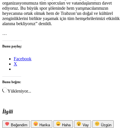
organizasyonumuza tüm sporcuları ve vatandaşlarımızı davet
ediyoruz. Bu büyük spor şöleninde hem yarışmacılarımızın
heyecanına ortak olmak hem de Trabzon’un doğal ve kültürel
zenginliklerini birlikte yaşamak için tüm hemşehrilerimizi etkinlik
alanına bekliyoruz” denildi.
…
Bunu paylaş:
Facebook
X
Bunu beğen:
Yükleniyor...
İlgili
Beğendim
Harika
Haha
Vay
Üzgün