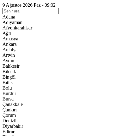
9 Ağustos 2026 Paz - 09:02
Adana
Adıyaman
Afyonkarahisar
Ağrı
Amasya
Ankara
Antalya
Artvin
Aydın
Balıkesir
Bilecik
Bingöl
Bitlis
Bolu
Burdur
Bursa
Çanakkale
Çankırı
Çorum
Denizli
Diyarbakır
Edirne