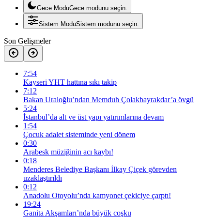
Gece Modu
Gece modunu seçin.
Sistem Modu
Sistem modunu seçin.
Son Gelişmeler
7:54
Kayseri YHT hattına sıkı takip
7:12
Bakan Uraloğlu’ndan Memduh Çolakbayrakdar’a övgü
5:24
İstanbul’da alt ve üst yapı yatırımlarına devam
1:54
Çocuk adalet sisteminde yeni dönem
0:30
Arabesk müziğinin acı kaybı!
0:18
Menderes Belediye Başkanı İlkay Çiçek görevden
uzaklaştırıldı
0:12
Anadolu Otoyolu’nda kamyonet çekiciye çarptı!
19:24
Ganita Akşamları’nda büyük coşku