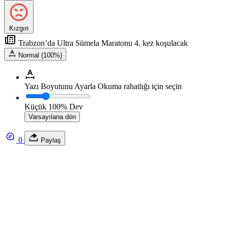
Kızgın
Trabzon’da Ultra Sümela Maratonu 4. kez koşulacak
Normal (100%)
Yazı Boyutunu Ayarla
Okuma rahatlığı için seçin
Küçük
100%
Dev
Varsayılana dön
0
Paylaş