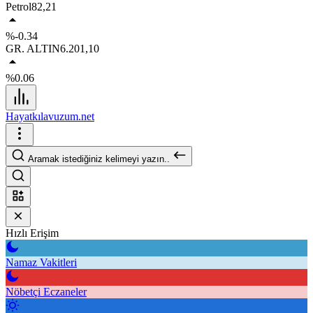
Petrol
82,21
%-0.34
GR. ALTIN
6.201,10
%0.06
Hayatkılavuzum.net
Aramak istediğiniz kelimeyi yazın..
Hızlı Erişim
Namaz Vakitleri
Nöbetçi Eczaneler