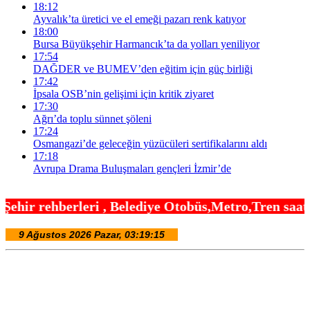
18:12
Ayvalık’ta üretici ve el emeği pazarı renk katıyor
18:00
Bursa Büyükşehir Harmancık’ta da yolları yeniliyor
17:54
DAĞDER ve BUMEV’den eğitim için güç birliği
17:42
İpsala OSB’nin gelişimi için kritik ziyaret
17:30
Ağrı’da toplu sünnet şöleni
17:24
Osmangazi’de geleceğin yüzücüleri sertifikalarını aldı
17:18
Avrupa Drama Buluşmaları gençleri İzmir’de
 Belediye Otobüs,Metro,Tren saatleri ,Hastaneler, 