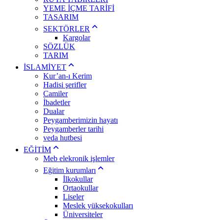
YEME İÇME TARİFİ
TASARIM
SEKTÖRLER
Kargolar
SÖZLÜK
TARIM
İSLAMİYET
Kur’an-ı Kerim
Hadisi şerifler
Camiler
İbadetler
Dualar
Peygamberimizin hayatı
Peygamberler tarihi
veda hutbesi
EĞİTİM
Meb elekronik işlemler
Eğitim kurumları
İlkokullar
Ortaokullar
Liseler
Meslek yüksekokulları
Üniversiteler